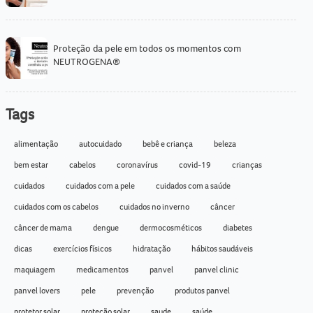
Proteção da pele em todos os momentos com
NEUTROGENA®
Tags
alimentação
autocuidado
bebê e criança
beleza
bem estar
cabelos
coronavírus
covid-19
crianças
cuidados
cuidados com a pele
cuidados com a saúde
cuidados com os cabelos
cuidados no inverno
câncer
câncer de mama
dengue
dermocosméticos
diabetes
dicas
exercícios físicos
hidratação
hábitos saudáveis
maquiagem
medicamentos
panvel
panvel clinic
panvel lovers
pele
prevenção
produtos panvel
protetor solar
proteção solar
saude
saúde