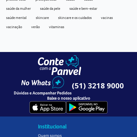
saúde da mulher
saúde da pele
saúde e bem-estar
saúde mental
skincare
skincare e os cuidados
vacinas
vacinação
verão
vitaminas
(51) 3218 9000
Baixe o nosso aplicativo
Institucional
Quem somos