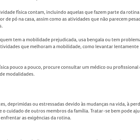
ividade física
contam, incluindo aquelas que fazem parte da rotina
dor de pó na casa, assim como as atividades que não parecem pesa
s.
ra quem tem a mobilidade prejudicada, usa bengala ou tem problem
 atividades que melhoram a mobilidade, como levantar lentamente
ísica
pouco a pouco, procure consultar um médico ou profissional
s de modalidades.
tes, deprimidas ou estressadas devido às mudanças na vida, à per
e o cuidado de outros membros da família. Tratar-se bem pode aju
 enfrentar as exigências da rotina.