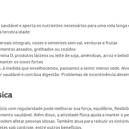
audável e aporta os nutrientes necessários para uma vida longa 
a terceira idade
:
ereais integrais, nozes e sementes sem sal, verduras e frutas
alimentos assados, grelhados ou cozidos
amina D, produtos lácteos ou leite de soja, amêndoas, arroz e bebi
 manter os ossos fortes
ue, à medida que envelhecemos, passamos a sentir menos sede. Ain
ter saudável e com boa digestão. Problemas de incontinência devem
sica
ício com regularidade pode melhorar sua força, equilíbrio, flexibil
imento saudável
. Além disso, a
atividade física
ajuda a manter o p
 podem afetar
pessoas idosas
. Também atua para reduzir os sintom
etes sob controle, entre outros benefícios.