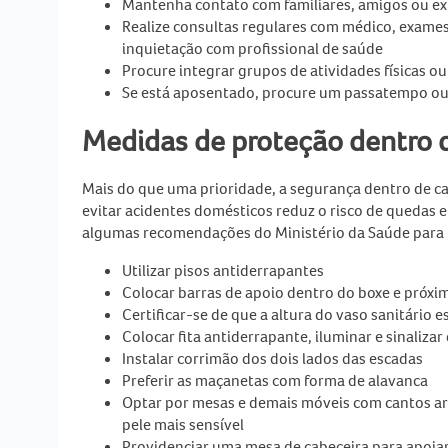
Mantenha contato com familiares, amigos ou e
Realize consultas regulares com médico, exames
inquietação com profissional de saúde
Procure integrar grupos de atividades físicas ou
Se está aposentado, procure um passatempo ou t
Medidas de proteção dentro 
Mais do que uma prioridade, a segurança dentro de 
evitar acidentes domésticos reduz o risco de quedas e 
algumas recomendações do Ministério da Saúde para 
Utilizar pisos antiderrapantes
Colocar barras de apoio dentro do boxe e próxim
Certificar-se de que a altura do vaso sanitário e
Colocar fita antiderrapante, iluminar e sinaliza
Instalar corrimão dos dois lados das escadas
Preferir as maçanetas com forma de alavanca
Optar por mesas e demais móveis com cantos arr
pele mais sensível
Providenciar uma mesa de cabeceira para apoiar