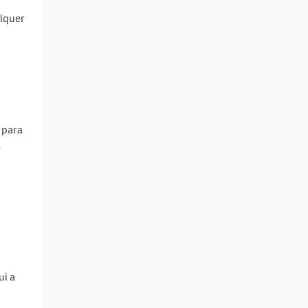
alquer
 para
a
ui a