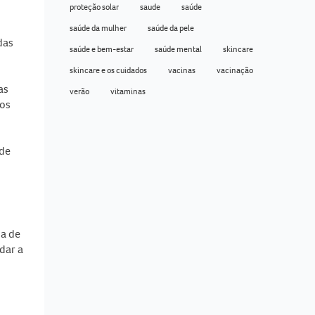
proteção solar
saude
saúde
saúde da mulher
saúde da pele
das
saúde e bem-estar
saúde mental
skincare
skincare e os cuidados
vacinas
vacinação
as
verão
vitaminas
 os
 de
da de
dar a