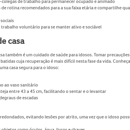
x-colegas de trabalho para permanecer ocupado e animado
 de rotina recomendados para a sua faixa etária e compartilhe qu
 sociais
rabalho voluntário para se manter ativo e sociável
de casa
casa também é um cuidado de
saúde para idosos
. Tomar precauções
batidas cuja recuperação é mais difícil nesta fase da vida. Conheç
uma casa segura para o idoso:
o ao vaso sanitário
steja entre 43 a 45 cm, facilitando o sentar e o levantar
r degraus de escadas
edondados, evitando lesões por atrito, uma vez que o idoso poss
 objetos como óculos, água, livros e chaves