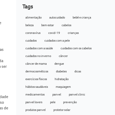
Tags
alimentação
autocuidado
bebê e criança
e
beleza
bem estar
cabelos
coronavírus
covid-19
crianças
cuidados
cuidados com a pele
cuidados com a saúde
cuidados com os cabelos
das
cuidados no inverno
câncer
da
câncer de mama
dengue
 ser
dermocosméticos
diabetes
dicas
exercícios físicos
hidratação
hábitos saudáveis
maquiagem
medicamentos
panvel
panvel clinic
idade
eso
panvel lovers
pele
prevenção
as de
produtos panvel
protetor solar