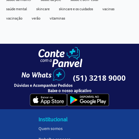
saúde mental
skincare
skincare e os cuidados
vacinas
vacinação
verão
vitaminas
(51) 3218 9000
Baixe o nosso aplicativo
Institucional
Quem somos