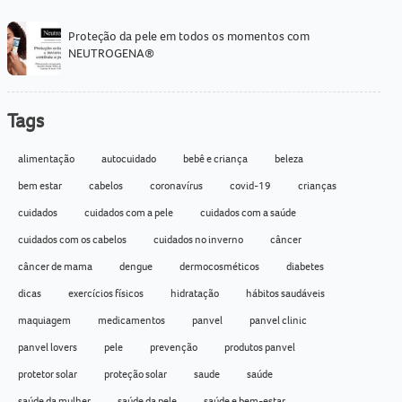
Proteção da pele em todos os momentos com
NEUTROGENA®
Tags
alimentação
autocuidado
bebê e criança
beleza
bem estar
cabelos
coronavírus
covid-19
crianças
cuidados
cuidados com a pele
cuidados com a saúde
cuidados com os cabelos
cuidados no inverno
câncer
câncer de mama
dengue
dermocosméticos
diabetes
dicas
exercícios físicos
hidratação
hábitos saudáveis
maquiagem
medicamentos
panvel
panvel clinic
panvel lovers
pele
prevenção
produtos panvel
protetor solar
proteção solar
saude
saúde
saúde da mulher
saúde da pele
saúde e bem-estar