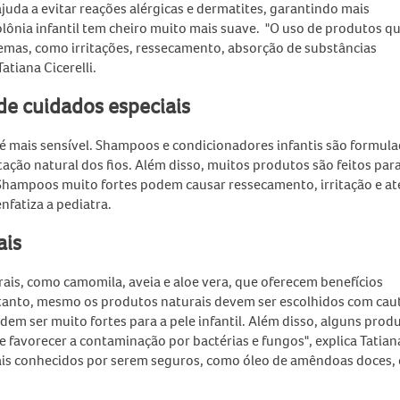
uda a evitar reações alérgicas e dermatites, garantindo mais
colônia infantil tem cheiro muito mais suave. "O uso de produtos q
oblemas, como irritações, ressecamento, absorção de substâncias
atiana Cicerelli.
de cuidados especiais
é mais sensível. Shampoos e condicionadores infantis são formul
ação natural dos fios. Além disso, muitos produtos são feitos par
 "Shampoos muito fortes podem causar ressecamento, irritação e at
nfatiza a pediatra.
ais
rais, como camomila, aveia e aloe vera, que oferecem benefícios
tanto, mesmo os produtos naturais devem ser escolhidos com caut
dem ser muito fortes para a pele infantil. Além disso, alguns prod
favorecer a contaminação por bactérias e fungos", explica Tatian
rais conhecidos por serem seguros, como óleo de amêndoas doces, 