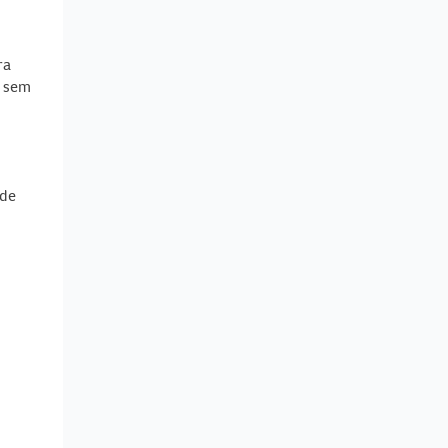
ra
z sem
 de