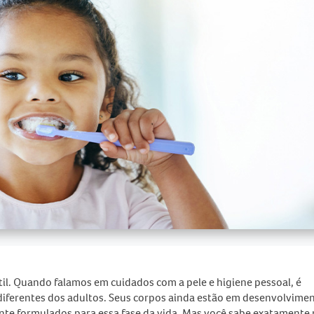
til. Quando falamos em cuidados com a pele e higiene pessoal, é
diferentes dos adultos. Seus corpos ainda estão em desenvolvimen
te formulados para essa fase da vida. Mas você sabe exatamente 