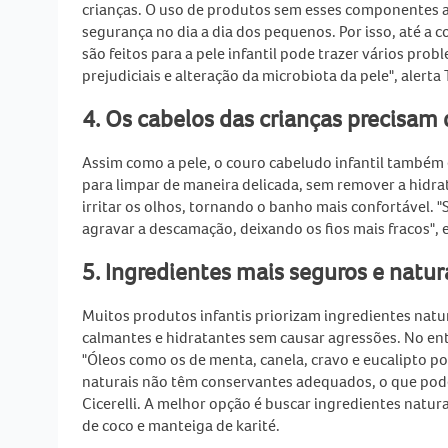
crianças. O uso de produtos sem esses componentes aj
segurança no dia a dia dos pequenos. Por isso, até a 
são feitos para a pele infantil pode trazer vários pr
prejudiciais e alteração da microbiota da pele", alerta T
4. Os cabelos das crianças precisam 
Assim como a pele, o couro cabeludo infantil também 
para limpar de maneira delicada, sem remover a hidrat
irritar os olhos, tornando o banho mais confortável.
agravar a descamação, deixando os fios mais fracos", e
5. Ingredientes mais seguros e natur
Muitos produtos infantis priorizam ingredientes natu
calmantes e hidratantes sem causar agressões. No en
"Óleos como os de menta, canela, cravo e eucalipto po
naturais não têm conservantes adequados, o que pode 
Cicerelli. A melhor opção é buscar ingredientes natu
de coco e manteiga de karité.