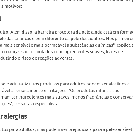
is motivos:
l
dulto. Além disso, a barreira protetora da pele ainda está em forma
 pele das crianças é bem diferente da pele dos adultos. Nos primeiro
a mais sensível e mais permeável a substâncias químicas", explica 
a crianças são formulados com ingredientes suaves, livres de
eduzindo o risco de reações adversas.
a pele adulta. Muitos produtos para adultos podem ser alcalinos e
rável a ressecamento e irritações. "Os produtos infantis são
umam ter ingredientes mais suaves, menos fragrâncias e conserva
ções", ressalta a especialista.
 alergias
utos para adultos, mas podem ser prejudiciais para a pele sensível