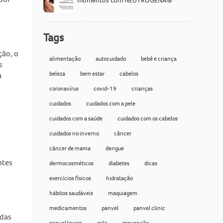
momentos com NEUTROGENA®
Tags
ção, o
alimentação
autocuidado
bebê e criança
s
beleza
bem estar
cabelos
a
coronavírus
covid-19
crianças
cuidados
cuidados com a pele
cuidados com a saúde
cuidados com os cabelos
cuidados no inverno
câncer
câncer de mama
dengue
ntes
dermocosméticos
diabetes
dicas
exercícios físicos
hidratação
hábitos saudáveis
maquiagem
medicamentos
panvel
panvel clinic
 das
panvel lovers
pele
prevenção