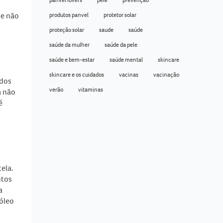
ue não
produtos panvel
protetor solar
proteção solar
saude
saúde
saúde da mulher
saúde da pele
saúde e bem-estar
saúde mental
skincare
skincare e os cuidados
vacinas
vacinação
ados
verão
vitaminas
a não
é
ela.
utos
a
óleo