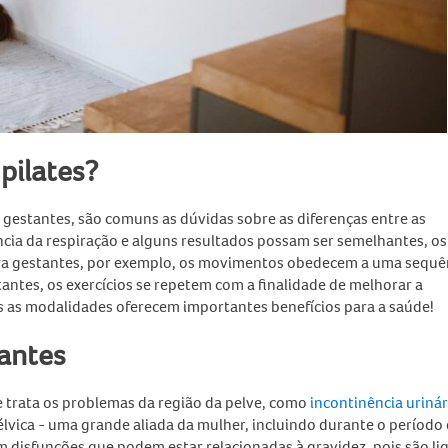
 pilates?
a gestantes,
são comuns as dúvidas sobre as diferenças entre as
cia da respiração e alguns resultados possam ser semelhantes, os
a gestantes
, por exemplo, os movimentos obedecem a uma sequê
tantes,
os exercícios se repetem com a finalidade de melhorar a
bas as modalidades oferecem importantes
benefícios para a saúde!
tantes
ue trata os problemas da região da pelve, como
incontinência urinár
élvica
- uma grande aliada da mulher, incluindo durante o período
 disfunções que podem estar relacionadas à gravidez, pois são li