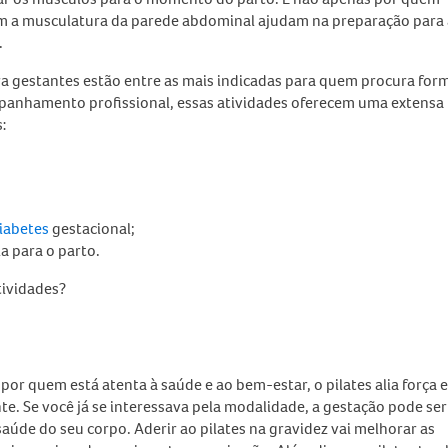
m a musculatura da parede abdominal ajudam na preparação para 
.
ara gestantes
estão entre as mais indicadas para quem procura for
panhamento profissional, essas atividades oferecem uma extensa l
s:
iabetes
gestacional;
a para o parto.
ividades?
r quem está atenta à saúde e ao bem-estar, o pilates alia força e
te. Se você já se interessava pela modalidade, a gestação pode ser
aúde do seu corpo
. Aderir ao
pilates na gravidez
vai melhorar as