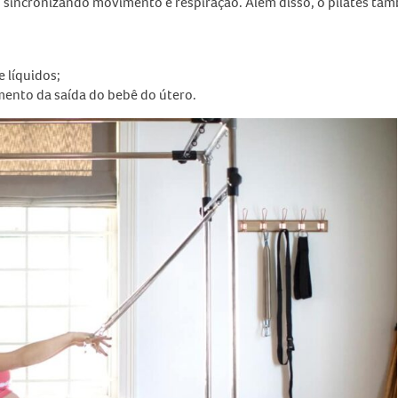
, sincronizando movimento e respiração. Além disso, o pilates ta
 líquidos;
ento da saída do bebê do útero.