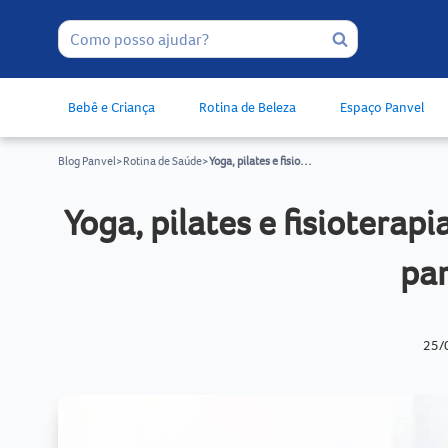
Bebê e Criança
Rotina de Beleza
Espaço Panvel
Blog Panvel
>
Rotina de Saúde
>
Yoga, pilates e fisioterapia pélvica: conheça exercícios ideais para gestantes
Yoga, pilates e fisioterap
pa
25/