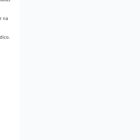
r na
dico.