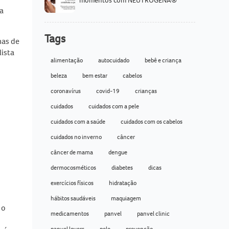
momentos com NEUTROGENA®
a
Tags
mas de
ista
alimentação
autocuidado
bebê e criança
beleza
bem estar
cabelos
coronavírus
covid-19
crianças
cuidados
cuidados com a pele
cuidados com a saúde
cuidados com os cabelos
cuidados no inverno
câncer
câncer de mama
dengue
dermocosméticos
diabetes
dicas
exercícios físicos
hidratação
hábitos saudáveis
maquiagem
 o
medicamentos
panvel
panvel clinic
panvel lovers
pele
prevenção