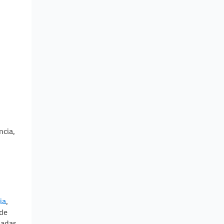
ncia,
ia
,
 de
gadas