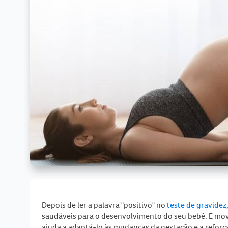
Depois de ler a palavra "positivo" no
teste de gravidez
saudáveis para o desenvolvimento do seu bebê. E mo
ajuda a adaptá-lo às mudanças da gestação e a refor