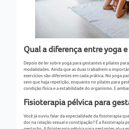
Qual a diferença entre yoga e
Depois de ler sobre
yoga para gestantes e pilates par
modalidades. Ainda que as duas trabalhem a importân
exercícios são diferentes em cada prática. No
yoga par
sem que haja repetição, enquanto no
pilates para ges
condição física e a estabilidade do organismo. E am
Fisioterapia pélvica para ges
Você já ouviu falar da especialidade da fisioterapia q
dor na relação sexual e constipação? É a
fisioterapia p
gestação. A
fisioterapia pélvica para gestantes
atua em