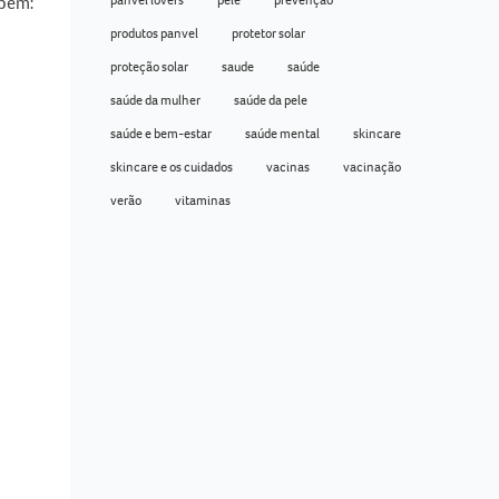
mbém:
produtos panvel
protetor solar
proteção solar
saude
saúde
saúde da mulher
saúde da pele
saúde e bem-estar
saúde mental
skincare
skincare e os cuidados
vacinas
vacinação
verão
vitaminas