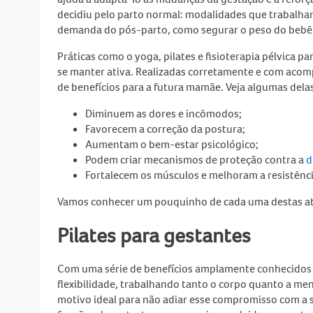
decidiu pelo
parto normal
: modalidades que trabalha
demanda do pós-parto, como segurar o peso do bebê
Práticas como o
yoga, pilates e fisioterapia pélvica p
se manter ativa. Realizadas corretamente e com acom
de benefícios para a futura mamãe. Veja algumas dela
Diminuem as dores e incômodos;
Favorecem a correção da postura;
Aumentam o bem-estar psicológico;
Podem criar mecanismos de proteção contra a
d
Fortalecem os músculos e melhoram a resistênci
Vamos conhecer um pouquinho de cada uma destas at
Pilates para gestantes
Com uma série de benefícios amplamente conhecidos po
flexibilidade, trabalhando tanto o corpo quanto a men
motivo ideal para não adiar esse compromisso com a
s