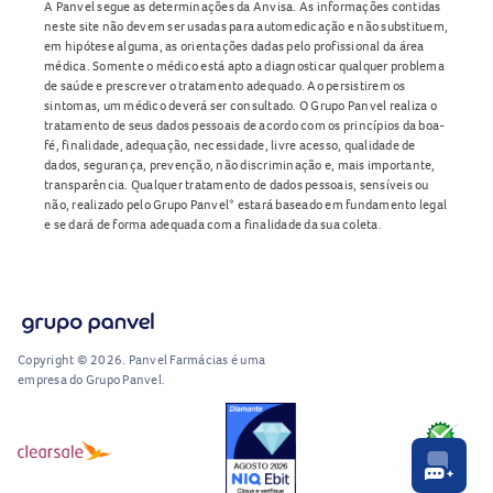
utilize o produto após o prazo de validade.
A Panvel segue as determinações da Anvisa. As informações contidas
neste site não devem ser usadas para automedicação e não substituem,
O OHDE 7.000 UI Cápsulas Moles está disponível na Panvel.
em hipótese alguma, as orientações dadas pelo profissional da área
médica. Somente o médico está apto a diagnosticar qualquer problema
Consulte sempre um profissional de saúde antes de utilizar
de saúde e prescrever o tratamento adequado. Ao persistirem os
qualquer medicamento. Confira mais opções em
sintomas, um médico deverá ser consultado. O Grupo Panvel realiza o
tratamento de seus dados pessoais de acordo com os princípios da boa-
Vitaminas
.
fé, finalidade, adequação, necessidade, livre acesso, qualidade de
dados, segurança, prevenção, não discriminação e, mais importante,
transparência. Qualquer tratamento de dados pessoais, sensíveis ou
não, realizado pelo Grupo Panvel* estará baseado em fundamento legal
e se dará de forma adequada com a finalidade da sua coleta.
Copyright © 2026. Panvel Farmácias é uma
empresa do Grupo Panvel.
RA1000