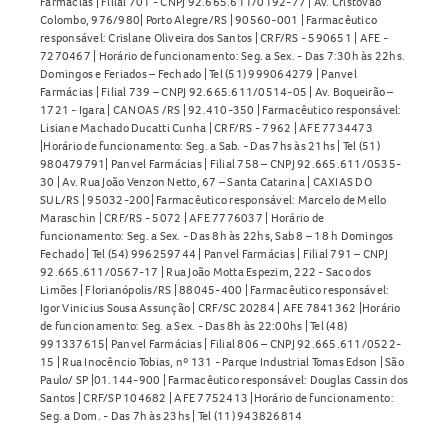
Farmácias | Filial 701 - CNPJ 92.665.611/0192-77 | Av. Cristóvão
ser feito apenas sob orientação médica. Pacientes com
Colombo, 976/980| Porto Alegre/RS | 90560-001 | Farmacêutico
responsável: Crislane Oliveira dos Santos | CRF/RS - 590651 | AFE -
problemas cardíacos, renais ou metabólicos devem
7270467 | Horário de funcionamento: Seg. a Sex. - Das 7:30h às 22hs.
consultar um médico antes de iniciar o tratamento.
Domingos e Feriados – Fechado | Tel (51) 999064279 | Panvel
Farmácias | Filial 739 – CNPJ 92.665.611/0514-05 | Av. Boqueirão –
1721 - Igara | CANOAS /RS | 92.410-350 | Farmacêutico responsável:
Posso comprar o OHDE 7.000 UI Cápsulas Moles sem
Lisiane Machado Ducatti Cunha | CRF/RS - 7962 | AFE 7734473
receita médica?
|Horário de funcionamento: Seg. a Sab. - Das 7hs às 21hs | Tel (51)
980479791| Panvel Farmácias | Filial 758 – CNPJ 92.665.611/0535-
O
OHDE 7.000 UI preço
30 | Av. Rua João Venzon Netto, 67 – Santa Catarina | CAXIAS DO
pode ser consultado em farmácias,
SUL/RS | 95032-200| Farmacêutico responsável: Marcelo de Mello
mas a venda é feita sob prescrição médica. Sempre
Maraschin | CRF/RS - 5072 | AFE 7776037 | Horário de
consulte um profissional de saúde antes de iniciar o uso
funcionamento: Seg. a Sex. - Das 8h às 22hs, Sab 8 – 18 h Domingos
Fechado | Tel (54) 996259744 | Panvel Farmácias | Filial 791 – CNPJ
deste medicamento.
92.665.611/0567-17 | Rua João Motta Espezim, 222 - Saco dos
Limões | Florianópolis/RS | 88045-400 | Farmacêutico responsável:
Como armazenar o OHDE 7.000 UI Cápsulas Moles?
Igor Vinicius Sousa Assunção | CRF/SC 20284 | AFE 7841362 |Horário
de funcionamento: Seg. a Sex. - Das 8h às 22:00hs | Tel (48)
Armazene o OHDE 7.000 UI Cápsulas Moles em
991337615| Panvel Farmácias | Filial 806 – CNPJ 92.665.611/0522-
15 | Rua Inocêncio Tobias, nº 131 - Parque Industrial Tomas Edson | São
temperatura ambiente, entre 15°C e 30°C, protegido da
Paulo/ SP |01.144-900 | Farmacêutico responsável: Douglas Cassin dos
luz e da umidade. Mantenha o medicamento em sua
Santos | CRF/SP 104682 | AFE 7752413 |Horário de funcionamento:
Seg. a Dom. - Das 7h às 23hs | Tel (11) 943826814
embalagem original e fora do alcance de crianças. Não