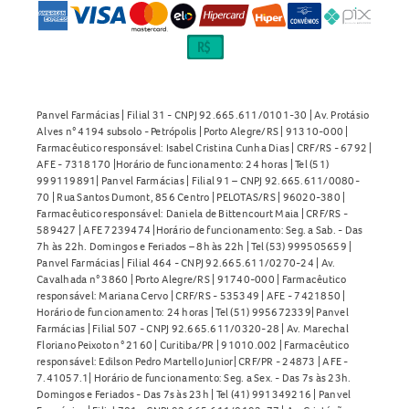
horário habitual, respeitando os intervalos entre as doses.
Não é necessário tomar uma dose extra para compensar o
esquecimento. Em caso de dúvidas, consulte um
profissional de saúde.
Contraindicações do OHDE 7.000 UI Cápsulas Moles
Panvel Farmácias | Filial 31 - CNPJ 92.665.611/0101-30 | Av. Protásio
Alves n° 4194 subsolo - Petrópolis | Porto Alegre/RS | 91310-000 |
Farmacêutico responsável: Isabel Cristina Cunha Dias | CRF/RS - 6792 |
Hipersensibilidade ao colecalciferol ou a qualquer
AFE - 7318170 |Horário de funcionamento: 24 horas | Tel (51)
componente da fórmula
999119891| Panvel Farmácias | Filial 91 – CNPJ 92.665.611/0080-
Hipervitaminose D (excesso de vitamina D no sangue)
70 | Rua Santos Dumont, 856 Centro | PELOTAS/RS | 96020-380 |
Farmacêutico responsável: Daniela de Bittencourt Maia | CRF/RS -
Hipercalcemia (excesso de cálcio no sangue)
589427 | AFE 7239474 |Horário de funcionamento: Seg. a Sab. - Das
Osteodistrofia renal com hiperfosfatemia
7h às 22h. Domingos e Feriados – 8h às 22h | Tel (53) 999505659 |
Panvel Farmácias | Filial 464 - CNPJ 92.665.611/0270-24 | Av.
Má formação óssea
Cavalhada n° 3860 | Porto Alegre/RS | 91740-000 | Farmacêutico
Quando não devo usar o OHDE 7.000 UI Cápsulas Moles?
responsável: Mariana Cervo | CRF/RS - 535349 | AFE - 7421850 |
Horário de funcionamento: 24 horas | Tel (51) 995672339| Panvel
Farmácias | Filial 507 - CNPJ 92.665.611/0320-28 | Av. Marechal
Não utilize o OHDE 7.000 UI Cápsulas Moles em caso de
Floriano Peixoto n° 2160 | Curitiba/PR | 91010.002 | Farmacêutico
alergia a qualquer componente da fórmula, em situações
responsável: Edilson Pedro Martello Junior| CRF/PR - 24873 | AFE -
7.41057.1| Horário de funcionamento: Seg. a Sex. - Das 7s às 23h.
de excesso de vitamina D, cálcio ou fósforo no sangue, ou
Domingos e Feriados - Das 7s às 23h | Tel (41) 991349216 | Panvel
em casos de má formação óssea. O uso em gestantes deve