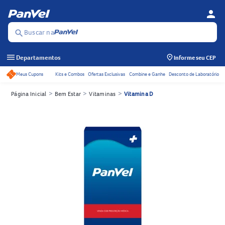
person
Menu d
Se
Buscar na
search
menu
Departamentos
Informe seu CEP
Meus Cupons
Kits e Combos
Ofertas Exclusivas
Combine e Ganhe
Desconto de Laboratório
Acessos rápidos do cabeçalho
>
>
>
Página Inicial
Bem Estar
Vitaminas
Vitamina D