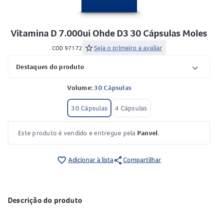
Vitamina D 7.000ui Ohde D3 30 Cápsulas Moles
star
Seja o primeiro a avaliar
COD 97172
Destaques do produto
Volume:
30 Cápsulas
30 Cápsulas
4 Cápsulas
Este produto é vendido e entregue pela
Panvel
.
share
favorite_border
Adicionar à lista
Compartilhar
Descrição do produto