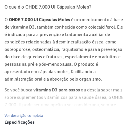
O que é o OHDE 7.000 UI Cápsulas Moles?
O
OHDE 7.000 UI Cápsulas Moles
é um medicamento à base
de vitamina D3, também conhecida como colecalciferol. Ele
é indicado para a prevenção e tratamento auxiliar de
condições relacionadas à desmineralização óssea, como
osteoporose, osteomalácia, raquitismo e para a prevenção
do risco de quedas e fraturas, especialmente em adultos e
pessoas na pré e pós-menopausa. O produto é
apresentado em cápsulas moles, facilitando a
administração oral e a absorção pelo organismo.
Se você busca
vitamina D3 para ossos
ou deseja saber mais
sobre suplementos vitamínicos para a saúde óssea, o OHDE
7.000 UI pode ser uma opção a ser considerada, sempre
com orientação profissional.
Ver descrição completa
Especificações
Qual o princípio ativo do OHDE 7.000 UI Cápsulas Moles?