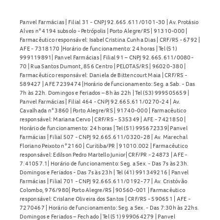
Panvel Farmácias | Filial 31 - CNPJ 92.665.611/0101-30 | Av. Protásio
Alves n° 4194 subsolo - Petrópolis | Porto Alegre/RS | 91310-000 |
Farmacêutico responsável: Isabel Cristina Cunha Dias | CRF/RS - 6792 |
AFE - 7318170 |Horário de funcionamento: 24 horas | Tel (51)
999119891| Panvel Farmácias | Filial 91 – CNPJ 92.665.611/0080-
70 | Rua Santos Dumont, 856 Centro | PELOTAS/RS | 96020-380 |
Farmacêutico responsável: Daniela de Bittencourt Maia | CRF/RS -
589427 | AFE 7239474 |Horário de funcionamento: Seg. a Sab. - Das
7h às 22h. Domingos e Feriados – 8h às 22h | Tel (53) 999505659 |
Panvel Farmácias | Filial 464 - CNPJ 92.665.611/0270-24 | Av.
Cavalhada n° 3860 | Porto Alegre/RS | 91740-000 | Farmacêutico
responsável: Mariana Cervo | CRF/RS - 535349 | AFE - 7421850 |
Horário de funcionamento: 24 horas | Tel (51) 995672339| Panvel
Farmácias | Filial 507 - CNPJ 92.665.611/0320-28 | Av. Marechal
Floriano Peixoto n° 2160 | Curitiba/PR | 91010.002 | Farmacêutico
responsável: Edilson Pedro Martello Junior| CRF/PR - 24873 | AFE -
7.41057.1| Horário de funcionamento: Seg. a Sex. - Das 7s às 23h.
Domingos e Feriados - Das 7s às 23h | Tel (41) 991349216 | Panvel
Farmácias | Filial 701 - CNPJ 92.665.611/0192-77 | Av. Cristóvão
Colombo, 976/980| Porto Alegre/RS | 90560-001 | Farmacêutico
responsável: Crislane Oliveira dos Santos | CRF/RS - 590651 | AFE -
7270467 | Horário de funcionamento: Seg. a Sex. - Das 7:30h às 22hs.
Domingos e Feriados – Fechado | Tel (51) 999064279 | Panvel