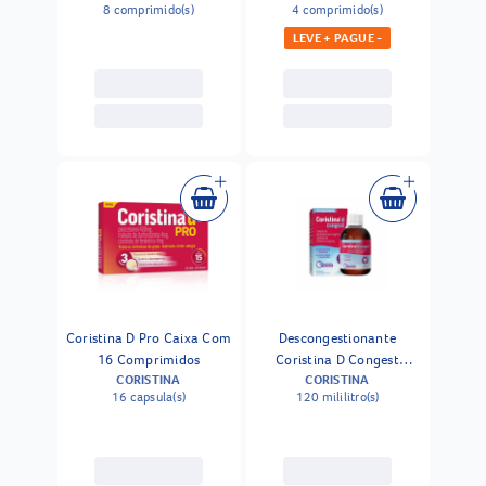
8 comprimido(s)
4 comprimido(s)
LEVE + PAGUE -
Coristina D Pro Caixa Com
Descongestionante
16 Comprimidos
Coristina D Congest
CORISTINA
CORISTINA
Xarope Com Copo
16 capsula(s)
120 mililitro(s)
Dosador 120ml