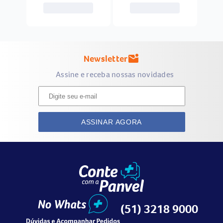
Newsletter
mark_email_unread
Assine e receba nossas novidades
ASSINAR AGORA
(51) 3218 9000