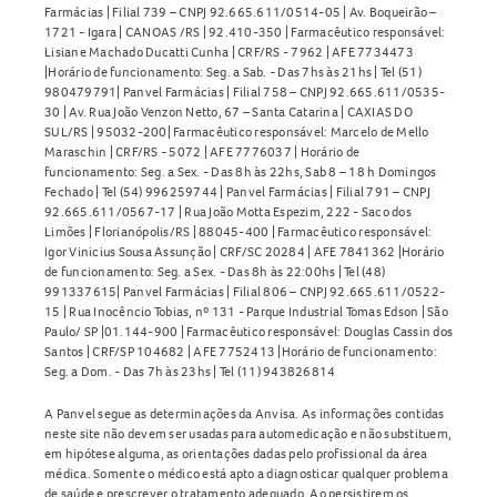
Farmácias | Filial 739 – CNPJ 92.665.611/0514-05 | Av. Boqueirão –
1721 - Igara | CANOAS /RS | 92.410-350 | Farmacêutico responsável:
Lisiane Machado Ducatti Cunha | CRF/RS - 7962 | AFE 7734473
|Horário de funcionamento: Seg. a Sab. - Das 7hs às 21hs | Tel (51)
980479791| Panvel Farmácias | Filial 758 – CNPJ 92.665.611/0535-
30 | Av. Rua João Venzon Netto, 67 – Santa Catarina | CAXIAS DO
SUL/RS | 95032-200| Farmacêutico responsável: Marcelo de Mello
Maraschin | CRF/RS - 5072 | AFE 7776037 | Horário de
funcionamento: Seg. a Sex. - Das 8h às 22hs, Sab 8 – 18 h Domingos
Fechado | Tel (54) 996259744 | Panvel Farmácias | Filial 791 – CNPJ
92.665.611/0567-17 | Rua João Motta Espezim, 222 - Saco dos
Limões | Florianópolis/RS | 88045-400 | Farmacêutico responsável:
Igor Vinicius Sousa Assunção | CRF/SC 20284 | AFE 7841362 |Horário
de funcionamento: Seg. a Sex. - Das 8h às 22:00hs | Tel (48)
991337615| Panvel Farmácias | Filial 806 – CNPJ 92.665.611/0522-
15 | Rua Inocêncio Tobias, nº 131 - Parque Industrial Tomas Edson | São
Paulo/ SP |01.144-900 | Farmacêutico responsável: Douglas Cassin dos
Santos | CRF/SP 104682 | AFE 7752413 |Horário de funcionamento:
Seg. a Dom. - Das 7h às 23hs | Tel (11) 943826814
A Panvel segue as determinações da Anvisa. As informações contidas
neste site não devem ser usadas para automedicação e não substituem,
em hipótese alguma, as orientações dadas pelo profissional da área
médica. Somente o médico está apto a diagnosticar qualquer problema
de saúde e prescrever o tratamento adequado. Ao persistirem os