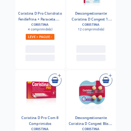
Coristina D Pro Cloridrato
Descongestionante
Fenillefrina + Paracetamol
Coristina D Congest 12
CORISTINA
CORISTINA
+ Maleato De
Comprimidos
4 comprimido(s)
12 comprimido(s)
Clorfeniramina 4
Comprimidos
LEVE + PAGUE -
Coristina D Pro Com 8
Descongestionante
Comprimidos
Coristina D Congest Blister
CORISTINA
CORISTINA
4 Comprimidos