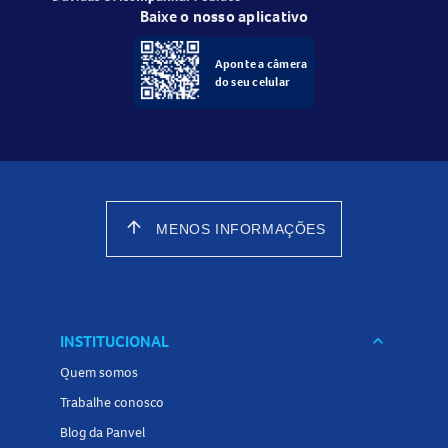
Baixe o nosso aplicativo
Aponte a câmera
do seu celular
arrow_upward
MENOS INFORMAÇÕES
INSTITUCIONAL
keyboard_arrow_down
Quem somos
Trabalhe conosco
Blog da Panvel