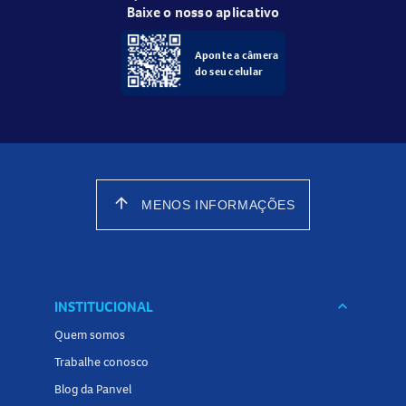
Baixe o nosso aplicativo
Aponte a câmera
do seu celular
arrow_upward
MENOS INFORMAÇÕES
INSTITUCIONAL
keyboard_arrow_down
Quem somos
Trabalhe conosco
Blog da Panvel