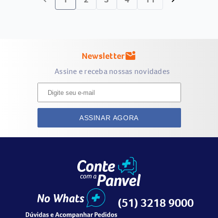
Newsletter
mark_email_unread
Assine e receba nossas novidades
ASSINAR AGORA
(51) 3218 9000