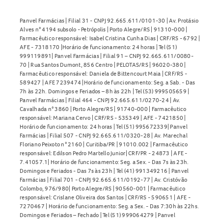
Panvel Farmácias | Filial 31 - CNPJ 92.665.611/0101-30 | Av. Protásio
Alves n° 4194 subsolo - Petrópolis | Porto Alegre/RS | 91310-000 |
Farmacêutico responsável: Isabel Cristina Cunha Dias | CRF/RS - 6792 |
AFE - 7318170 |Horário de funcionamento: 24 horas | Tel (51)
999119891| Panvel Farmácias | Filial 91 – CNPJ 92.665.611/0080-
70 | Rua Santos Dumont, 856 Centro | PELOTAS/RS | 96020-380 |
Farmacêutico responsável: Daniela de Bittencourt Maia | CRF/RS -
589427 | AFE 7239474 |Horário de funcionamento: Seg. a Sab. - Das
7h às 22h. Domingos e Feriados – 8h às 22h | Tel (53) 999505659 |
Panvel Farmácias | Filial 464 - CNPJ 92.665.611/0270-24 | Av.
Cavalhada n° 3860 | Porto Alegre/RS | 91740-000 | Farmacêutico
responsável: Mariana Cervo | CRF/RS - 535349 | AFE - 7421850 |
Horário de funcionamento: 24 horas | Tel (51) 995672339| Panvel
Farmácias | Filial 507 - CNPJ 92.665.611/0320-28 | Av. Marechal
Floriano Peixoto n° 2160 | Curitiba/PR | 91010.002 | Farmacêutico
responsável: Edilson Pedro Martello Junior| CRF/PR - 24873 | AFE -
7.41057.1| Horário de funcionamento: Seg. a Sex. - Das 7s às 23h.
Domingos e Feriados - Das 7s às 23h | Tel (41) 991349216 | Panvel
Farmácias | Filial 701 - CNPJ 92.665.611/0192-77 | Av. Cristóvão
Colombo, 976/980| Porto Alegre/RS | 90560-001 | Farmacêutico
responsável: Crislane Oliveira dos Santos | CRF/RS - 590651 | AFE -
7270467 | Horário de funcionamento: Seg. a Sex. - Das 7:30h às 22hs.
Domingos e Feriados – Fechado | Tel (51) 999064279 | Panvel