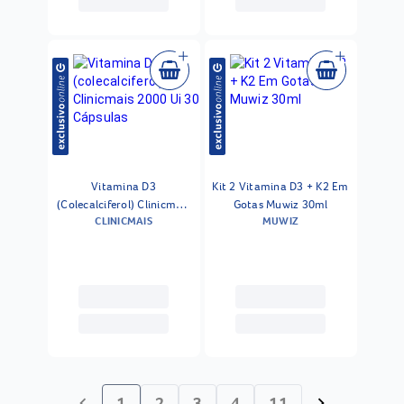
Vitamina D3
Kit 2 Vitamina D3 + K2 Em
(Colecalciferol) Clinicmais
Gotas Muwiz 30ml
CLINICMAIS
MUWIZ
2000 Ui 30 Cápsulas
1
2
3
4
11
chevron_left
chevron_right