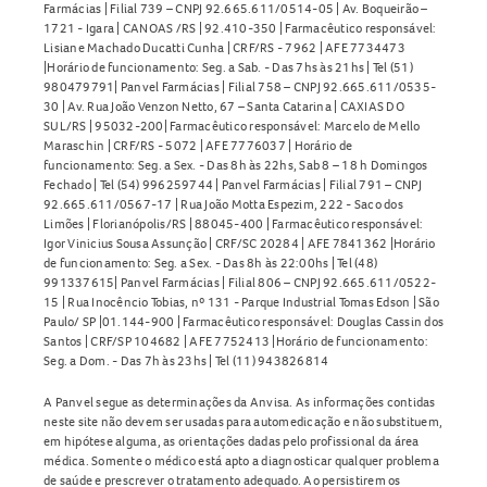
Farmácias | Filial 739 – CNPJ 92.665.611/0514-05 | Av. Boqueirão –
1721 - Igara | CANOAS /RS | 92.410-350 | Farmacêutico responsável:
Lisiane Machado Ducatti Cunha | CRF/RS - 7962 | AFE 7734473
|Horário de funcionamento: Seg. a Sab. - Das 7hs às 21hs | Tel (51)
980479791| Panvel Farmácias | Filial 758 – CNPJ 92.665.611/0535-
30 | Av. Rua João Venzon Netto, 67 – Santa Catarina | CAXIAS DO
SUL/RS | 95032-200| Farmacêutico responsável: Marcelo de Mello
Maraschin | CRF/RS - 5072 | AFE 7776037 | Horário de
funcionamento: Seg. a Sex. - Das 8h às 22hs, Sab 8 – 18 h Domingos
Fechado | Tel (54) 996259744 | Panvel Farmácias | Filial 791 – CNPJ
92.665.611/0567-17 | Rua João Motta Espezim, 222 - Saco dos
Limões | Florianópolis/RS | 88045-400 | Farmacêutico responsável:
Igor Vinicius Sousa Assunção | CRF/SC 20284 | AFE 7841362 |Horário
de funcionamento: Seg. a Sex. - Das 8h às 22:00hs | Tel (48)
991337615| Panvel Farmácias | Filial 806 – CNPJ 92.665.611/0522-
15 | Rua Inocêncio Tobias, nº 131 - Parque Industrial Tomas Edson | São
Paulo/ SP |01.144-900 | Farmacêutico responsável: Douglas Cassin dos
Santos | CRF/SP 104682 | AFE 7752413 |Horário de funcionamento:
Seg. a Dom. - Das 7h às 23hs | Tel (11) 943826814
A Panvel segue as determinações da Anvisa. As informações contidas
neste site não devem ser usadas para automedicação e não substituem,
em hipótese alguma, as orientações dadas pelo profissional da área
médica. Somente o médico está apto a diagnosticar qualquer problema
de saúde e prescrever o tratamento adequado. Ao persistirem os