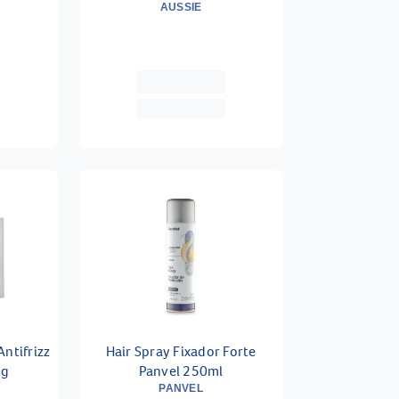
 + Leave
Mask Hidratação 270ml
AUSSIE
Antifrizz
Hair Spray Fixador Forte
5g
Panvel 250ml
PANVEL