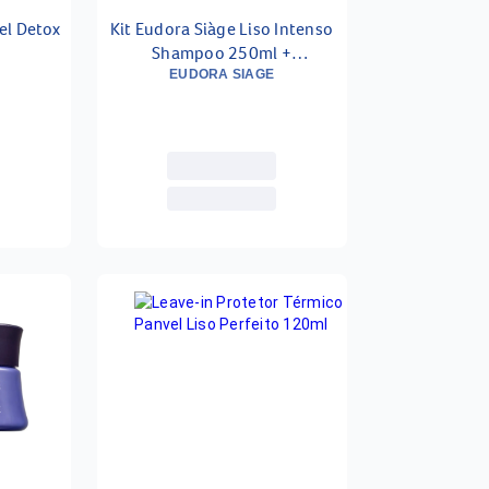
el Detox
Kit Eudora Siàge Liso Intenso
Shampoo 250ml +
Condicionador 125ml
EUDORA SIAGE