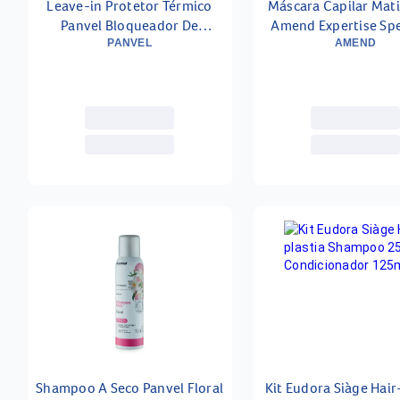
Leave-in Protetor Térmico
Máscara Capilar Mat
Panvel Bloqueador De
Amend Expertise Spe
Umidade 120ml
Blond 300g
PANVEL
AMEND
Shampoo A Seco Panvel Floral
Kit Eudora Siàge Hair