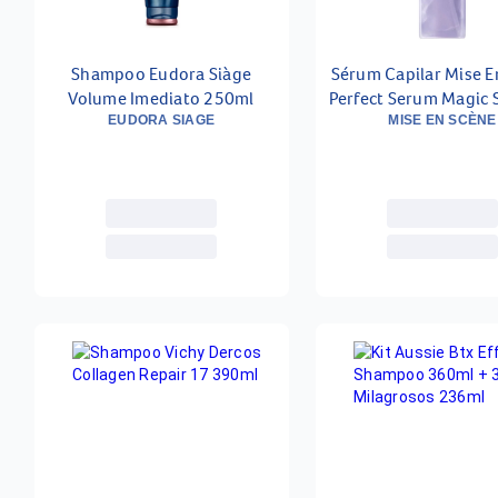
Shampoo Eudora Siàge
Sérum Capilar Mise E
Volume Imediato 250ml
Perfect Serum Magic 
80ml
EUDORA SIAGE
MISE EN SCÈNE