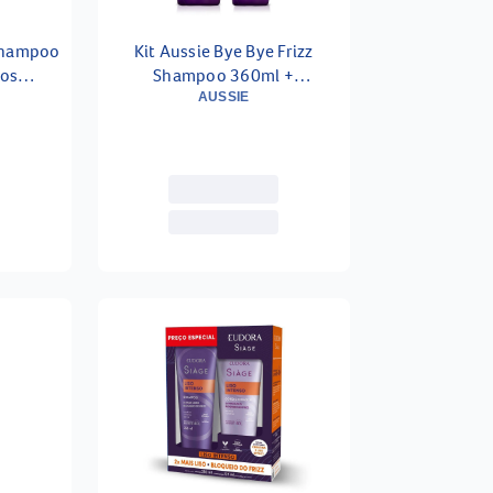
 Shampoo
Kit Aussie Bye Bye Frizz
tos
Shampoo 360ml +
ml
Condicionador 180ml
AUSSIE