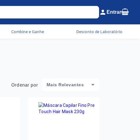
Seu c
person
Entrar
Menu do cliente e c
Combine e Ganhe
Desconto de Laboratório
Ordenar por
Mais Relevantes