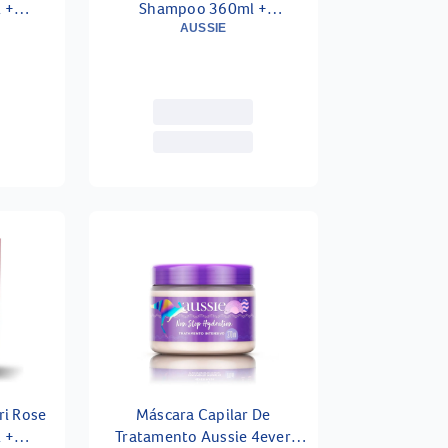
 +
Shampoo 360ml +
25ml
Condicionador 180ml
AUSSIE
ri Rose
Máscara Capilar De
 +
Tratamento Aussie 4ever