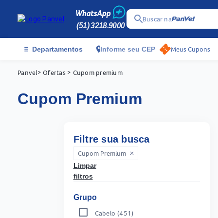
search
Buscar na
(51) 3218.9000
menu
location_on
Meus Cupons
Departamentos
Informe seu CEP
Panvel
> Ofertas
> Cupom premium
Cupom Premium
Filtre sua busca
Cupom Premium
close
Limpar
filtros
Grupo
Cabelo
(451)