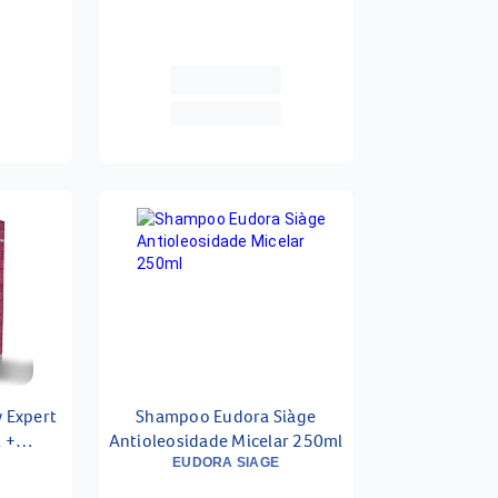
w Expert
Shampoo Eudora Siàge
 +
Antioleosidade Micelar 250ml
25ml
EUDORA SIAGE