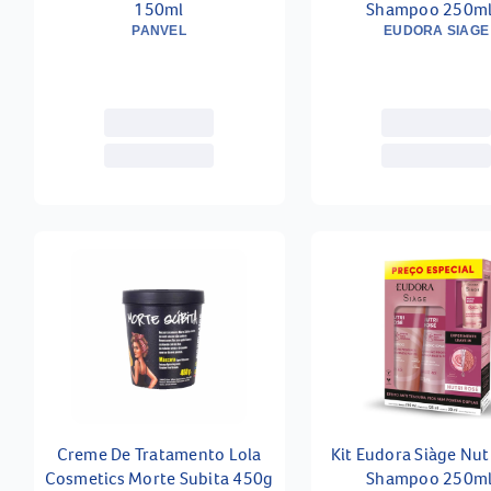
150ml
Shampoo 250ml
Condicionador 1
PANVEL
EUDORA SIAGE
Creme De Tratamento Lola
Kit Eudora Siàge Nut
Cosmetics Morte Subita 450g
Shampoo 250ml