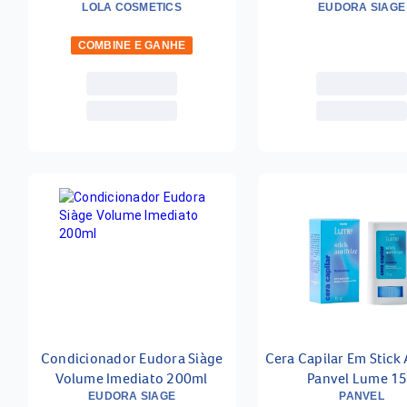
Condicionador 125ml
LOLA COSMETICS
EUDORA SIAGE
In 30ml
COMBINE E GANHE
Condicionador Eudora Siàge
Cera Capilar Em Stick 
Volume Imediato 200ml
Panvel Lume 1
EUDORA SIAGE
PANVEL