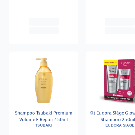
Shampoo Tsubaki Premium
Kit Eudora Siàge Glo
Volume E Repair 450ml
Shampoo 250ml
Condicionador 1
TSUBAKI
EUDORA SIAGE