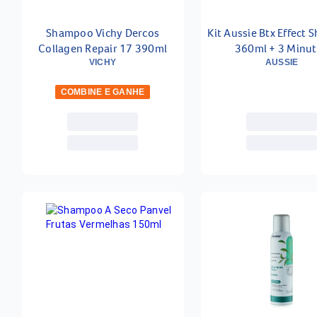
Shampoo Vichy Dercos
Kit Aussie Btx Effect
Collagen Repair 17 390ml
360ml + 3 Minu
Milagrosos 236
VICHY
AUSSIE
COMBINE E GANHE