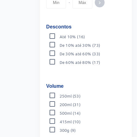
-
keyboard_arrow_right
Descontos
Até 10%
(16)
De 10% até 30%
(73)
De 30% até 60%
(33)
De 60% até 80%
(17)
Volume
250ml
(53)
200ml
(31)
500ml
(14)
415ml
(10)
300g
(9)