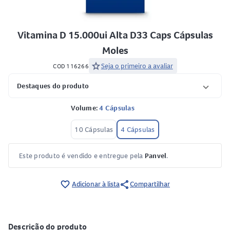
Vitamina D 15.000ui Alta D33 Caps Cápsulas
Moles
star
Seja o primeiro a avaliar
COD 116266
Destaques do produto
Volume:
4 Cápsulas
10 Cápsulas
4 Cápsulas
Este produto é vendido e entregue pela
Panvel
.
share
favorite_border
Adicionar à lista
Compartilhar
Descrição do produto