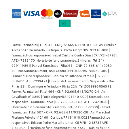
Má formação óssea
Quando não devo usar a Alta D Caps 15.000UI Cápsulas
Moles?
A Alta D Caps 15.000UI Cápsulas Moles não deve ser
utilizada por mulheres grávidas sem orientação médica.
Panvel Farmácias | Filial 31 - CNPJ 92.665.611/0101-30 | Av. Protásio
Pacientes com condições como insuficiência renal,
Alves n° 4194 subsolo - Petrópolis | Porto Alegre/RS | 91310-000 |
Farmacêutico responsável: Isabel Cristina Cunha Dias | CRF/RS - 6792 |
arteriosclerose, insuficiência cardíaca ou hiperfosfatemia
AFE - 7318170 |Horário de funcionamento: 24 horas | Tel (51)
devem consultar o médico antes de iniciar o uso. Informe
999119891| Panvel Farmácias | Filial 91 – CNPJ 92.665.611/0080-
sempre ao profissional de saúde sobre outros
70 | Rua Santos Dumont, 856 Centro | PELOTAS/RS | 96020-380 |
Farmacêutico responsável: Daniela de Bittencourt Maia | CRF/RS -
medicamentos em uso.
589427 | AFE 7239474 |Horário de funcionamento: Seg. a Sab. - Das
7h às 22h. Domingos e Feriados – 8h às 22h | Tel (53) 999505659 |
Posso comprar a Alta D Caps 15.000UI Cápsulas Moles
Panvel Farmácias | Filial 464 - CNPJ 92.665.611/0270-24 | Av.
Cavalhada n° 3860 | Porto Alegre/RS | 91740-000 | Farmacêutico
sem receita médica?
responsável: Mariana Cervo | CRF/RS - 535349 | AFE - 7421850 |
Horário de funcionamento: 24 horas | Tel (51) 995672339| Panvel
Não. A
comprar Alta D Caps 15.000UI
exige apresentação
Farmácias | Filial 507 - CNPJ 92.665.611/0320-28 | Av. Marechal
de receita médica, pois trata-se de um medicamento
Floriano Peixoto n° 2160 | Curitiba/PR | 91010.002 | Farmacêutico
responsável: Edilson Pedro Martello Junior| CRF/PR - 24873 | AFE -
sujeito a prescrição. Sempre consulte um profissional de
7.41057.1| Horário de funcionamento: Seg. a Sex. - Das 7s às 23h.