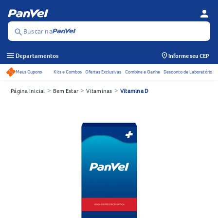
person
Menu d
Se
Buscar na
search
menu
Departamentos
Informe seu CEP
Meus Cupons
Kits e Combos
Ofertas Exclusivas
Combine e Ganhe
Desconto de Laboratório
Acessos rápidos do cabeçalho
>
>
>
Página Inicial
Bem Estar
Vitaminas
Vitamina D