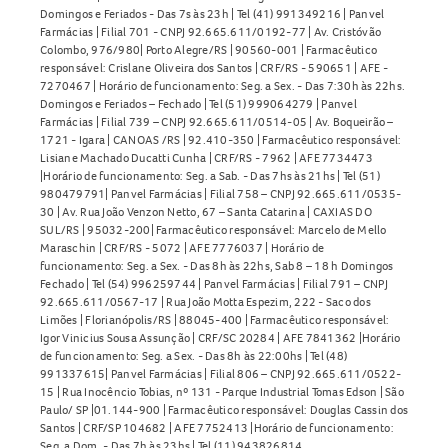
saúde antes de adquirir e utilizar este produto.
Domingos e Feriados - Das 7s às 23h | Tel (41) 991349216 | Panvel
Farmácias | Filial 701 - CNPJ 92.665.611/0192-77 | Av. Cristóvão
Colombo, 976/980| Porto Alegre/RS | 90560-001 | Farmacêutico
Como armazenar a Alta D Caps 15.000UI Cápsulas Moles?
responsável: Crislane Oliveira dos Santos | CRF/RS - 590651 | AFE -
7270467 | Horário de funcionamento: Seg. a Sex. - Das 7:30h às 22hs.
Conserve a Alta D Caps 15.000UI Cápsulas Moles em
Domingos e Feriados – Fechado | Tel (51) 999064279 | Panvel
temperatura ambiente, entre 15°C e 30°C, protegida da
Farmácias | Filial 739 – CNPJ 92.665.611/0514-05 | Av. Boqueirão –
1721 - Igara | CANOAS /RS | 92.410-350 | Farmacêutico responsável:
luz e umidade. Mantenha o medicamento em sua
Lisiane Machado Ducatti Cunha | CRF/RS - 7962 | AFE 7734473
embalagem original e fora do alcance de crianças. Não
|Horário de funcionamento: Seg. a Sab. - Das 7hs às 21hs | Tel (51)
980479791| Panvel Farmácias | Filial 758 – CNPJ 92.665.611/0535-
utilize o produto após o prazo de validade.
30 | Av. Rua João Venzon Netto, 67 – Santa Catarina | CAXIAS DO
SUL/RS | 95032-200| Farmacêutico responsável: Marcelo de Mello
A Alta D Caps 15.000UI Cápsulas Moles está disponível na
Maraschin | CRF/RS - 5072 | AFE 7776037 | Horário de
Panvel. Consulte sempre um profissional de saúde antes
funcionamento: Seg. a Sex. - Das 8h às 22hs, Sab 8 – 18 h Domingos
Fechado | Tel (54) 996259744 | Panvel Farmácias | Filial 791 – CNPJ
de iniciar o uso de qualquer medicamento. Confira mais
92.665.611/0567-17 | Rua João Motta Espezim, 222 - Saco dos
opções em
Vitaminas
.
Limões | Florianópolis/RS | 88045-400 | Farmacêutico responsável:
Igor Vinicius Sousa Assunção | CRF/SC 20284 | AFE 7841362 |Horário
de funcionamento: Seg. a Sex. - Das 8h às 22:00hs | Tel (48)
991337615| Panvel Farmácias | Filial 806 – CNPJ 92.665.611/0522-
15 | Rua Inocêncio Tobias, nº 131 - Parque Industrial Tomas Edson | São
Paulo/ SP |01.144-900 | Farmacêutico responsável: Douglas Cassin dos
Santos | CRF/SP 104682 | AFE 7752413 |Horário de funcionamento:
Seg. a Dom. - Das 7h às 23hs | Tel (11) 943826814