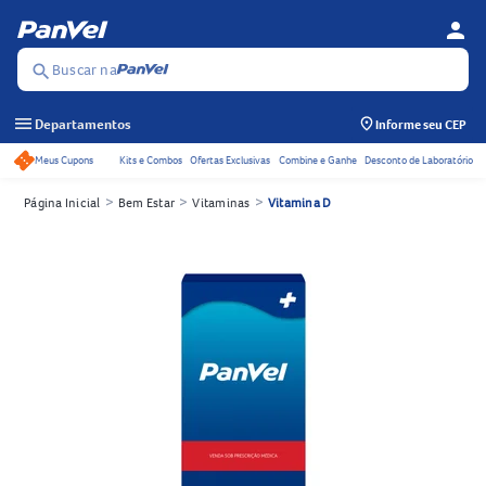
person
Menu d
Se
Buscar na
search
menu
Departamentos
Informe seu CEP
Meus Cupons
Kits e Combos
Ofertas Exclusivas
Combine e Ganhe
Desconto de Laboratório
Acessos rápidos do cabeçalho
>
>
>
Página Inicial
Bem Estar
Vitaminas
Vitamina D