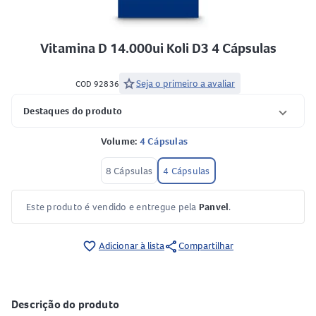
Vitamina D 14.000ui Koli D3 4 Cápsulas
star
Seja o primeiro a avaliar
COD 92836
Destaques do produto
Volume:
4 Cápsulas
8 Cápsulas
4 Cápsulas
Este produto é vendido e entregue pela
Panvel
.
share
favorite_border
Adicionar à lista
Compartilhar
Descrição do produto