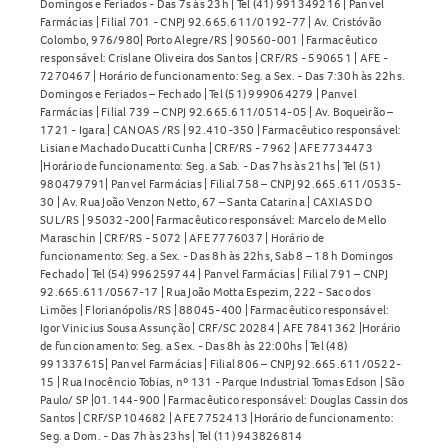
Domingos e Feriados - Das 7s às 23h | Tel (41) 991349216 | Panvel
Farmácias | Filial 701 - CNPJ 92.665.611/0192-77 | Av. Cristóvão
Colombo, 976/980| Porto Alegre/RS | 90560-001 | Farmacêutico
responsável: Crislane Oliveira dos Santos | CRF/RS - 590651 | AFE -
7270467 | Horário de funcionamento: Seg. a Sex. - Das 7:30h às 22hs.
Domingos e Feriados – Fechado | Tel (51) 999064279 | Panvel
Farmácias | Filial 739 – CNPJ 92.665.611/0514-05 | Av. Boqueirão –
1721 - Igara | CANOAS /RS | 92.410-350 | Farmacêutico responsável:
Lisiane Machado Ducatti Cunha | CRF/RS - 7962 | AFE 7734473
|Horário de funcionamento: Seg. a Sab. - Das 7hs às 21hs | Tel (51)
980479791| Panvel Farmácias | Filial 758 – CNPJ 92.665.611/0535-
30 | Av. Rua João Venzon Netto, 67 – Santa Catarina | CAXIAS DO
SUL/RS | 95032-200| Farmacêutico responsável: Marcelo de Mello
Maraschin | CRF/RS - 5072 | AFE 7776037 | Horário de
funcionamento: Seg. a Sex. - Das 8h às 22hs, Sab 8 – 18 h Domingos
Fechado | Tel (54) 996259744 | Panvel Farmácias | Filial 791 – CNPJ
92.665.611/0567-17 | Rua João Motta Espezim, 222 - Saco dos
Limões | Florianópolis/RS | 88045-400 | Farmacêutico responsável:
Igor Vinicius Sousa Assunção | CRF/SC 20284 | AFE 7841362 |Horário
de funcionamento: Seg. a Sex. - Das 8h às 22:00hs | Tel (48)
991337615| Panvel Farmácias | Filial 806 – CNPJ 92.665.611/0522-
15 | Rua Inocêncio Tobias, nº 131 - Parque Industrial Tomas Edson | São
Paulo/ SP |01.144-900 | Farmacêutico responsável: Douglas Cassin dos
Santos | CRF/SP 104682 | AFE 7752413 |Horário de funcionamento:
Seg. a Dom. - Das 7h às 23hs | Tel (11) 943826814