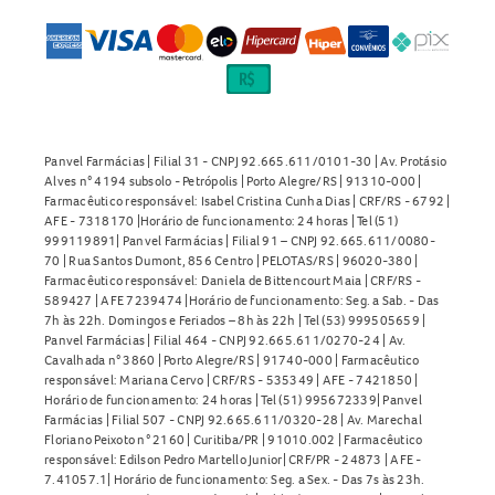
Panvel Farmácias | Filial 31 - CNPJ 92.665.611/0101-30 | Av. Protásio
Alves n° 4194 subsolo - Petrópolis | Porto Alegre/RS | 91310-000 |
Farmacêutico responsável: Isabel Cristina Cunha Dias | CRF/RS - 6792 |
AFE - 7318170 |Horário de funcionamento: 24 horas | Tel (51)
999119891| Panvel Farmácias | Filial 91 – CNPJ 92.665.611/0080-
70 | Rua Santos Dumont, 856 Centro | PELOTAS/RS | 96020-380 |
Farmacêutico responsável: Daniela de Bittencourt Maia | CRF/RS -
589427 | AFE 7239474 |Horário de funcionamento: Seg. a Sab. - Das
7h às 22h. Domingos e Feriados – 8h às 22h | Tel (53) 999505659 |
Panvel Farmácias | Filial 464 - CNPJ 92.665.611/0270-24 | Av.
Cavalhada n° 3860 | Porto Alegre/RS | 91740-000 | Farmacêutico
responsável: Mariana Cervo | CRF/RS - 535349 | AFE - 7421850 |
Horário de funcionamento: 24 horas | Tel (51) 995672339| Panvel
Farmácias | Filial 507 - CNPJ 92.665.611/0320-28 | Av. Marechal
Floriano Peixoto n° 2160 | Curitiba/PR | 91010.002 | Farmacêutico
responsável: Edilson Pedro Martello Junior| CRF/PR - 24873 | AFE -
7.41057.1| Horário de funcionamento: Seg. a Sex. - Das 7s às 23h.