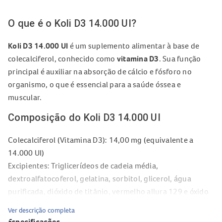
O que é o Koli D3 14.000 UI?
Koli D3 14.000 UI
é um suplemento alimentar à base de
colecalciferol, conhecido como
vitamina D3
. Sua função
principal é auxiliar na absorção de cálcio e fósforo no
organismo, o que é essencial para a saúde óssea e
muscular.
Composição do Koli D3 14.000 UI
Colecalciferol (Vitamina D3): 14,00 mg (equivalente a
14.000 UI)
Excipientes: Triglicerídeos de cadeia média,
dextroalfatocoferol, gelatina, sorbitol, glicerol, água
purificada, dióxido de titânio, vermelho allura 129 e óxido
de ferro vermelho.
Ver descrição completa
Superdose do Koli D3 14.000 UI: o que
Especificações