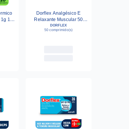
érmico
Dorflex Analgésico E
 1g 10
Relaxante Muscular 50
Comprimidos
DORFLEX
50 comprimido(s)