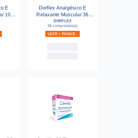
co E
Dorflex Analgésico E
ar 10
Relaxante Muscular 36
Comprimidos
DORFLEX
36 comprimido(s)
LEVE + PAGUE -