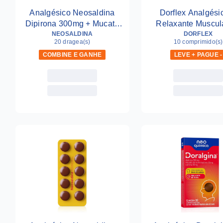
Analgésico Neosaldina
Dorflex Analgési
Dipirona 300mg + Mucato
Relaxante Muscul
De Isometepteno 30mg +
NEOSALDINA
Comprimidos
DORFLEX
20 dragea(s)
10 comprimido(s)
Cafeína 30mg 20 Drágeas
COMBINE E GANHE
LEVE + PAGUE -