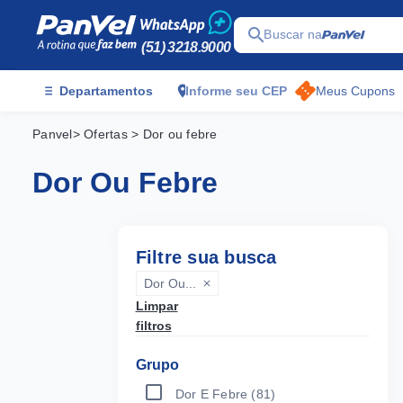
search
Buscar na
(51) 3218.9000
menu
location_on
Departamentos
Informe seu CEP
Meus Cupons
Panvel
> Ofertas
> Dor ou febre
Dor Ou Febre
Filtre sua busca
Dor Ou...
close
Limpar
filtros
Grupo
Dor E Febre
(81)