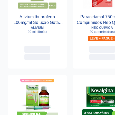
Alivium Ibuprofeno
Paracetamol 750
100mg/ml Solução Gotas
Comprimidos Neo Q
ALIVIUM
20ml
NEO QUIMICA
Genérico
20 mililitro(s)
20 comprimido(s)
LEVE + PAGUE -