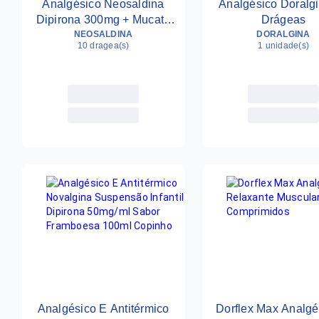
Analgésico Neosaldina
Analgésico Doralg
Dipirona 300mg + Mucato
Drágeas
De Isometepteno 30mg +
NEOSALDINA
DORALGINA
10 dragea(s)
1 unidade(s)
Cafeína 30mg 10 Drágeas
Analgésico E Antitérmico
Dorflex Max Analgé