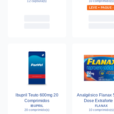
12 capsula(s)
10 comprimido(s)
LEVE + PAGUE -
Ibupril Teuto 600mg 20
Analgésico Flanax
Comprimidos
Dose Extraforte
IBUPRIL
Comprimidos Reve
FLANAX
20 comprimido(s)
10 comprimido(s)