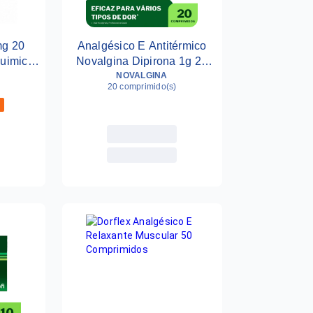
mg 20
Analgésico E Antitérmico
uimica
Novalgina Dipirona 1g 20
Comprimidos
NOVALGINA
20 comprimido(s)