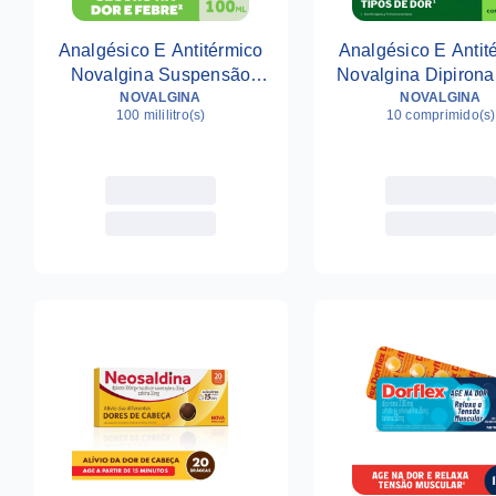
Analgésico E Antitérmico
Analgésico E Antit
Novalgina Suspensão
Novalgina Dipirona
Infantil Dipirona 50mg/ml
NOVALGINA
Comprimidos
NOVALGINA
100 mililitro(s)
10 comprimido(s)
Sabor Framboesa 100ml
Serin