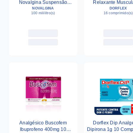
Novalgina Suspensão
Relaxante Muscul
Infantil Dipirona 50mg/ml
NOVALGINA
Comprimidos
DORFLEX
100 mililitro(s)
16 comprimido(s)
Sabor Framboesa 100ml
Copinho
Analgésico Buscofem
Dorflex Dip Analg
Ibuprofeno 400mg 10
Dipirona 1g 10 Comp