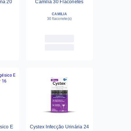
ina 20
Camilia 30 Flaconetes
CAMILIA
30 flaconete(s)
sico E
Cystex Infecção Urinária 24