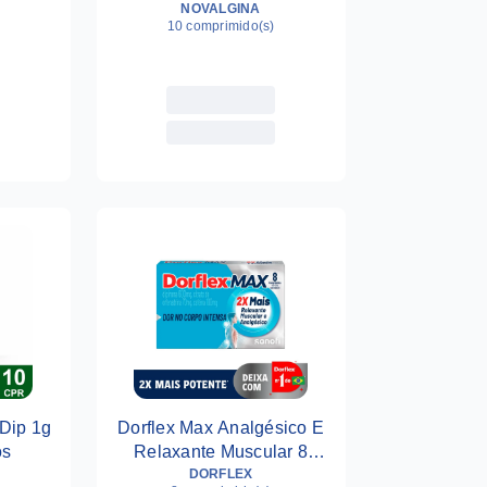
Comprimidos Efervescentes
NOVALGINA
10 comprimido(s)
 Dip 1g
Dorflex Max Analgésico E
os
Relaxante Muscular 8
Comprimidos
DORFLEX