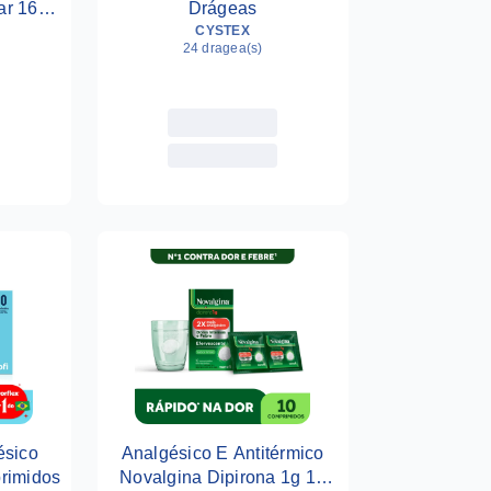
ar 16
Drágeas
CYSTEX
24 dragea(s)
ésico
Analgésico E Antitérmico
rimidos
Novalgina Dipirona 1g 10