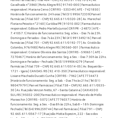
Cavalhada n° 3860 | Porto Alegre/RS | 91740-000 | Farmacêutico
responsável: Mariana Cervo | CRF/RS - 535349 | AFE - 7421850 |
Horário de funcionamento: 24 horas | Tel (51) 995672339| Panvel
Farmácias | Filial 507 - CNPJ 92.665.611/0320-28 | Av. Marechal
Floriano Peixoto n° 2160 | Curitiba/PR | 91010.002 | Farmacêutico
responsável: Edilson Pedro Martello Junior| CRF/PR - 24873 | AFE -
7.41057.1| Horário de funcionamento: Seg. a Sex. - Das 7s às 23h.
Domingos e Feriados - Das 7s às 23h | Tel (41) 991349216 | Panvel
Farmácias | Filial 701 - CNPJ 92.665.611/0192-77 | Av. Cristóvão
Colombo, 976/980| Porto Alegre/RS | 90560-001 | Farmacêutico
responsável: Crislane Oliveira dos Santos | CRF/RS - 590651 | AFE -
7270467 | Horário de funcionamento: Seg. a Sex. - Das 7:30h às 22hs.
Domingos e Feriados – Fechado | Tel (51) 999064279 | Panvel
Farmácias | Filial 739 – CNPJ 92.665.611/0514-05 | Av. Boqueirão –
1721 - Igara | CANOAS /RS | 92.410-350 | Farmacêutico responsável:
Lisiane Machado Ducatti Cunha | CRF/RS - 7962 | AFE 7734473
|Horário de funcionamento: Seg. a Sab. - Das 7hs às 21hs | Tel (51)
980479791| Panvel Farmácias | Filial 758 – CNPJ 92.665.611/0535-
30 | Av. Rua João Venzon Netto, 67 – Santa Catarina | CAXIAS DO
SUL/RS | 95032-200| Farmacêutico responsável: Marcelo de Mello
Maraschin | CRF/RS - 5072 | AFE 7776037 | Horário de
funcionamento: Seg. a Sex. - Das 8h às 22hs, Sab 8 – 18 h Domingos
Fechado | Tel (54) 996259744 | Panvel Farmácias | Filial 791 – CNPJ
92.665.611/0567-17 | Rua João Motta Espezim, 222 - Saco dos