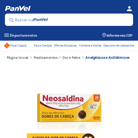
person
Menu d
Se
Buscar na
search
menu
Departamentos
Informe seu CEP
Meus Cupons
Kits e Combos
Ofertas Exclusivas
Combine e Ganhe
Desconto de Laboratório
Acessos rápidos do cabeçalho
>
>
>
Página Inicial
Medicamentos
Dor e Febre
Analgésicos e Antitérmicos