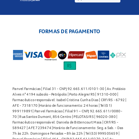
competitivos de forma mais rápida.
E falando em praticidade e rapidez, ao pesquisar online por
medicamentos para
dor e febre
na Panvel, você encontra
FORMAS DE PAGAMENTO
uma ampla gama de medicamentos disponíveis com preços
e descontos imperdíveis. Além de excelentes preços, você
conta com uma entrega rápida no endereço desejado e só
precisa ir até o portão para receber o medicamento em
mãos.
Panvel Farmácias | Filial 31 - CNPJ 92.665.611/0101-30 | Av. Protásio
Alves n° 4194 subsolo - Petrópolis | Porto Alegre/RS | 91310-000 |
Farmacêutico responsável: Isabel Cristina Cunha Dias | CRF/RS - 6792 |
AFE - 7318170 |Horário de funcionamento: 24 horas | Tel (51)
999119891| Panvel Farmácias | Filial 91 – CNPJ 92.665.611/0080-
70 | Rua Santos Dumont, 856 Centro | PELOTAS/RS | 96020-380 |
Farmacêutico responsável: Daniela de Bittencourt Maia | CRF/RS -
589427 | AFE 7239474 |Horário de funcionamento: Seg. a Sab. - Das
7h às 22h. Domingos e Feriados – 8h às 22h | Tel (53) 999505659 |
Panvel Farmácias | Filial 464 - CNPJ 92.665.611/0270-24 | Av.