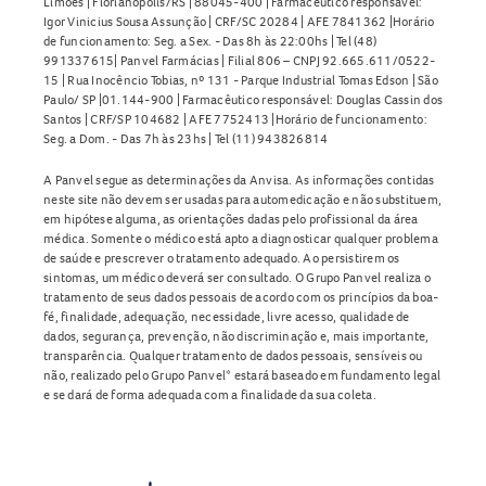
Limões | Florianópolis/RS | 88045-400 | Farmacêutico responsável:
Igor Vinicius Sousa Assunção | CRF/SC 20284 | AFE 7841362 |Horário
de funcionamento: Seg. a Sex. - Das 8h às 22:00hs | Tel (48)
991337615| Panvel Farmácias | Filial 806 – CNPJ 92.665.611/0522-
15 | Rua Inocêncio Tobias, nº 131 - Parque Industrial Tomas Edson | São
Paulo/ SP |01.144-900 | Farmacêutico responsável: Douglas Cassin dos
Santos | CRF/SP 104682 | AFE 7752413 |Horário de funcionamento:
Seg. a Dom. - Das 7h às 23hs | Tel (11) 943826814
A Panvel segue as determinações da Anvisa. As informações contidas
neste site não devem ser usadas para automedicação e não substituem,
em hipótese alguma, as orientações dadas pelo profissional da área
médica. Somente o médico está apto a diagnosticar qualquer problema
de saúde e prescrever o tratamento adequado. Ao persistirem os
sintomas, um médico deverá ser consultado. O Grupo Panvel realiza o
tratamento de seus dados pessoais de acordo com os princípios da boa-
fé, finalidade, adequação, necessidade, livre acesso, qualidade de
dados, segurança, prevenção, não discriminação e, mais importante,
transparência. Qualquer tratamento de dados pessoais, sensíveis ou
não, realizado pelo Grupo Panvel* estará baseado em fundamento legal
e se dará de forma adequada com a finalidade da sua coleta.