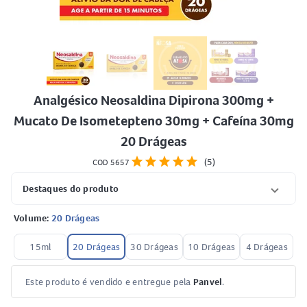
Analgésico Neosaldina Dipirona 300mg +
Mucato De Isometepteno 30mg + Cafeína 30mg
20 Drágeas
star
star
star
star
star
(5)
COD 5657
Destaques do produto
Volume:
20 Drágeas
15ml
20 Drágeas
30 Drágeas
10 Drágeas
4 Drágeas
Este produto é vendido e entregue pela
Panvel
.