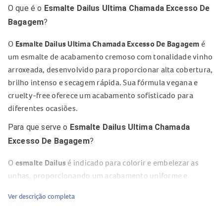
O que é o
Esmalte Dailus Ultima Chamada Excesso De
Bagagem
?
O
Esmalte Dailus Ultima Chamada Excesso De Bagagem
é
um esmalte de acabamento cremoso com tonalidade vinho
arroxeada, desenvolvido para proporcionar alta cobertura,
brilho intenso e secagem rápida. Sua fórmula vegana e
cruelty-free oferece um acabamento sofisticado para
diferentes ocasiões.
Para que serve o
Esmalte Dailus Ultima Chamada
Excesso De Bagagem
?
O
esmalte Dailus
é indicado para colorir e embelezar as
unhas, proporcionando um acabamento uniforme e
elegante. Sua tonalidade intensa é ideal para composições
Ver descrição completa
clássicas ou modernas e pode ser utilizada sozinha ou em
nail arts, como a tradicional inglesinha.