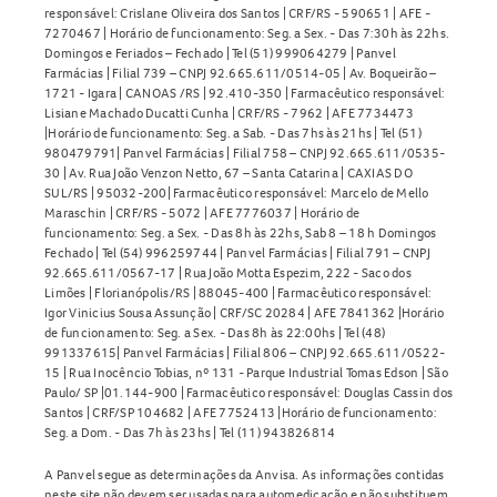
responsável: Crislane Oliveira dos Santos | CRF/RS - 590651 | AFE -
7270467 | Horário de funcionamento: Seg. a Sex. - Das 7:30h às 22hs.
Domingos e Feriados – Fechado | Tel (51) 999064279 | Panvel
Farmácias | Filial 739 – CNPJ 92.665.611/0514-05 | Av. Boqueirão –
1721 - Igara | CANOAS /RS | 92.410-350 | Farmacêutico responsável:
Lisiane Machado Ducatti Cunha | CRF/RS - 7962 | AFE 7734473
|Horário de funcionamento: Seg. a Sab. - Das 7hs às 21hs | Tel (51)
980479791| Panvel Farmácias | Filial 758 – CNPJ 92.665.611/0535-
30 | Av. Rua João Venzon Netto, 67 – Santa Catarina | CAXIAS DO
SUL/RS | 95032-200| Farmacêutico responsável: Marcelo de Mello
Maraschin | CRF/RS - 5072 | AFE 7776037 | Horário de
funcionamento: Seg. a Sex. - Das 8h às 22hs, Sab 8 – 18 h Domingos
Fechado | Tel (54) 996259744 | Panvel Farmácias | Filial 791 – CNPJ
92.665.611/0567-17 | Rua João Motta Espezim, 222 - Saco dos
Limões | Florianópolis/RS | 88045-400 | Farmacêutico responsável:
Igor Vinicius Sousa Assunção | CRF/SC 20284 | AFE 7841362 |Horário
de funcionamento: Seg. a Sex. - Das 8h às 22:00hs | Tel (48)
991337615| Panvel Farmácias | Filial 806 – CNPJ 92.665.611/0522-
15 | Rua Inocêncio Tobias, nº 131 - Parque Industrial Tomas Edson | São
Paulo/ SP |01.144-900 | Farmacêutico responsável: Douglas Cassin dos
Santos | CRF/SP 104682 | AFE 7752413 |Horário de funcionamento:
Seg. a Dom. - Das 7h às 23hs | Tel (11) 943826814
A Panvel segue as determinações da Anvisa. As informações contidas
neste site não devem ser usadas para automedicação e não substituem,