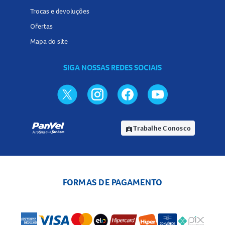
Trocas e devoluções
Ofertas
Mapa do site
SIGA NOSSAS REDES SOCIAIS
Trabalhe Conosco
assignment_ind
FORMAS DE PAGAMENTO