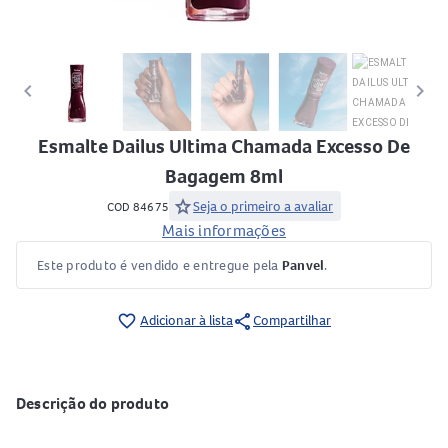
keyboard_arrow_left
keyboard_arrow_right
Esmalte Dailus Ultima Chamada Excesso De
Bagagem 8ml
star
Seja o primeiro a avaliar
COD 84675
Mais informações
Este produto é vendido e entregue pela
Panvel
.
share
favorite_border
Adicionar à lista
Compartilhar
Descrição do produto