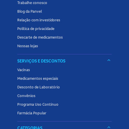
Trabalhe conosco
Tamanho do produto
Blog da Panvel
Frasco de esmalte. Volume não informado pelo fabricante.
Relação com investidores
Política de privacidade
Explore a categoria de
esmaltes
da Panvel Farmácias e
Descarte de medicamentos
encontre opções com diferentes cores, acabamentos e
Nossas lojas
efeitos para criar unhas impecáveis em qualquer ocasião.
keyboard_arrow_down
SERVIÇOS E DESCONTOS
Vacinas
Medicamentos especiais
Desconto de Laboratório
Convênios
Programa Uso Contínuo
Farmácia Popular
keyboard_arrow_down
CATEGORIAS