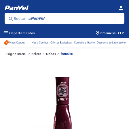
person
Menu d
Se
Buscar na
search
menu
Departamentos
Informe seu CEP
Meus Cupons
Kits e Combos
Ofertas Exclusivas
Combine e Ganhe
Desconto de Laboratório
Acessos rápidos do cabeçalho
>
>
>
Página Inicial
Beleza
Unhas
Esmalte