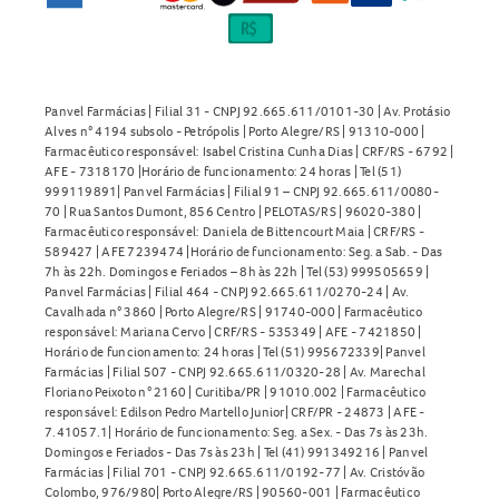
Panvel Farmácias | Filial 31 - CNPJ 92.665.611/0101-30 | Av. Protásio
Alves n° 4194 subsolo - Petrópolis | Porto Alegre/RS | 91310-000 |
Farmacêutico responsável: Isabel Cristina Cunha Dias | CRF/RS - 6792 |
AFE - 7318170 |Horário de funcionamento: 24 horas | Tel (51)
999119891| Panvel Farmácias | Filial 91 – CNPJ 92.665.611/0080-
70 | Rua Santos Dumont, 856 Centro | PELOTAS/RS | 96020-380 |
Farmacêutico responsável: Daniela de Bittencourt Maia | CRF/RS -
589427 | AFE 7239474 |Horário de funcionamento: Seg. a Sab. - Das
7h às 22h. Domingos e Feriados – 8h às 22h | Tel (53) 999505659 |
Panvel Farmácias | Filial 464 - CNPJ 92.665.611/0270-24 | Av.
Cavalhada n° 3860 | Porto Alegre/RS | 91740-000 | Farmacêutico
responsável: Mariana Cervo | CRF/RS - 535349 | AFE - 7421850 |
Horário de funcionamento: 24 horas | Tel (51) 995672339| Panvel
Farmácias | Filial 507 - CNPJ 92.665.611/0320-28 | Av. Marechal
Floriano Peixoto n° 2160 | Curitiba/PR | 91010.002 | Farmacêutico
responsável: Edilson Pedro Martello Junior| CRF/PR - 24873 | AFE -
7.41057.1| Horário de funcionamento: Seg. a Sex. - Das 7s às 23h.
Domingos e Feriados - Das 7s às 23h | Tel (41) 991349216 | Panvel
Farmácias | Filial 701 - CNPJ 92.665.611/0192-77 | Av. Cristóvão
Colombo, 976/980| Porto Alegre/RS | 90560-001 | Farmacêutico