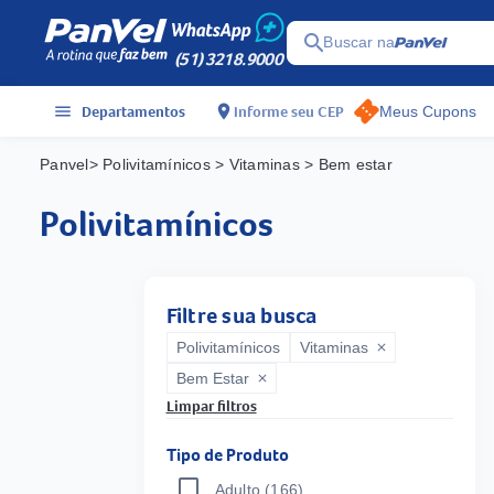
search
Buscar na
(51) 3218.9000
menu
Departamentos
location_on
Informe seu CEP
Meus Cupons
Panvel
> Polivitamínicos
> Vitaminas
> Bem estar
polivitamínicos
Filtre sua busca
Polivitamínicos
Vitaminas
close
Bem Estar
close
Limpar filtros
Tipo de Produto
Adulto
(166)