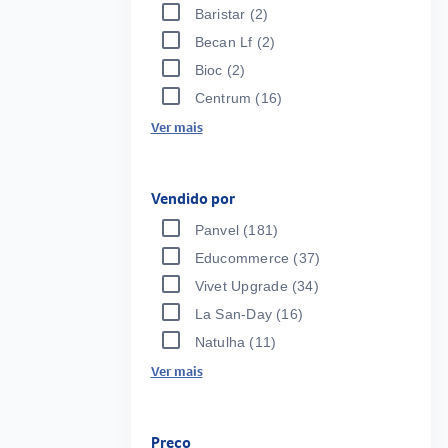
Baristar
(2)
Becan Lf
(2)
Bioc
(2)
Centrum
(16)
Ver mais
Vendido por
Panvel
(181)
Educommerce
(37)
Vivet Upgrade
(34)
La San-Day
(16)
Natulha
(11)
Ver mais
Preço