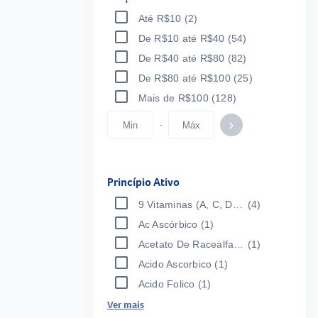
Até R$10
(2)
De R$10 até R$40
(54)
De R$40 até R$80
(82)
De R$80 até R$100
(25)
Mais de R$100
(128)
-
keyboard_arrow_right
Princípio Ativo
9 Vitaminas (A, C, D, E, B1, B2, B3, B5, B12), 5 Minerais (Fe, Zn, Cu, Se, Ac Folico)
(4)
Ac Ascórbico
(1)
Acetato De Racealfatocoferol
(1)
Acido Ascorbico
(1)
Acido Folico
(1)
Ver mais