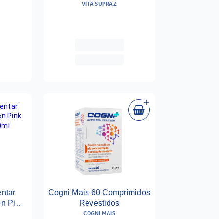
VITA SUPRAZ
ntar
Cogni Mais 60 Comprimidos
n Pink
Revestidos
COGNI MAIS
20ml