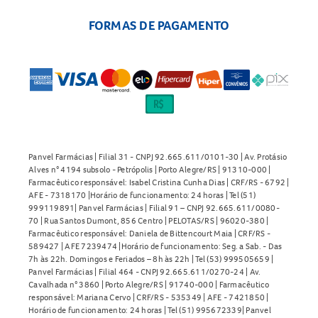
FORMAS DE PAGAMENTO
Panvel Farmácias | Filial 31 - CNPJ 92.665.611/0101-30 | Av. Protásio
Alves n° 4194 subsolo - Petrópolis | Porto Alegre/RS | 91310-000 |
Farmacêutico responsável: Isabel Cristina Cunha Dias | CRF/RS - 6792 |
AFE - 7318170 |Horário de funcionamento: 24 horas | Tel (51)
999119891| Panvel Farmácias | Filial 91 – CNPJ 92.665.611/0080-
70 | Rua Santos Dumont, 856 Centro | PELOTAS/RS | 96020-380 |
Farmacêutico responsável: Daniela de Bittencourt Maia | CRF/RS -
589427 | AFE 7239474 |Horário de funcionamento: Seg. a Sab. - Das
7h às 22h. Domingos e Feriados – 8h às 22h | Tel (53) 999505659 |
Panvel Farmácias | Filial 464 - CNPJ 92.665.611/0270-24 | Av.
Cavalhada n° 3860 | Porto Alegre/RS | 91740-000 | Farmacêutico
responsável: Mariana Cervo | CRF/RS - 535349 | AFE - 7421850 |
Horário de funcionamento: 24 horas | Tel (51) 995672339| Panvel