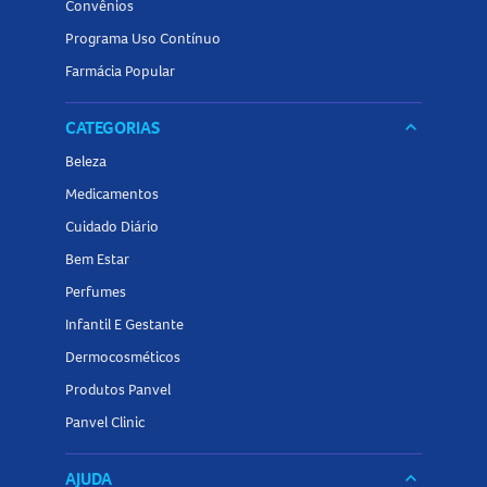
Convênios
Programa Uso Contínuo
Farmácia Popular
CATEGORIAS
keyboard_arrow_down
Beleza
Medicamentos
Cuidado Diário
Bem Estar
Perfumes
Infantil E Gestante
Dermocosméticos
Produtos Panvel
Panvel Clinic
AJUDA
keyboard_arrow_down