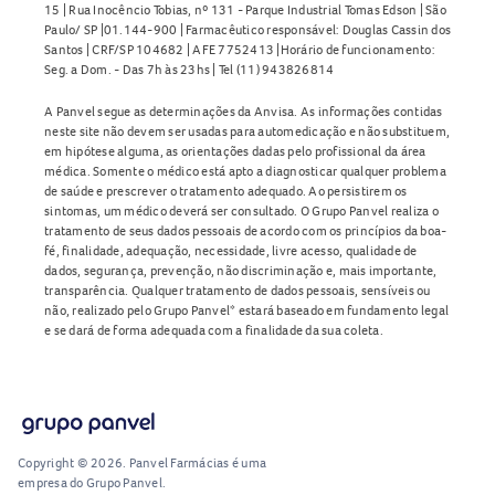
15 | Rua Inocêncio Tobias, nº 131 - Parque Industrial Tomas Edson | São
Paulo/ SP |01.144-900 | Farmacêutico responsável: Douglas Cassin dos
Santos | CRF/SP 104682 | AFE 7752413 |Horário de funcionamento:
Seg. a Dom. - Das 7h às 23hs | Tel (11) 943826814
A Panvel segue as determinações da Anvisa. As informações contidas
neste site não devem ser usadas para automedicação e não substituem,
em hipótese alguma, as orientações dadas pelo profissional da área
médica. Somente o médico está apto a diagnosticar qualquer problema
de saúde e prescrever o tratamento adequado. Ao persistirem os
sintomas, um médico deverá ser consultado. O Grupo Panvel realiza o
tratamento de seus dados pessoais de acordo com os princípios da boa-
fé, finalidade, adequação, necessidade, livre acesso, qualidade de
dados, segurança, prevenção, não discriminação e, mais importante,
transparência. Qualquer tratamento de dados pessoais, sensíveis ou
não, realizado pelo Grupo Panvel* estará baseado em fundamento legal
e se dará de forma adequada com a finalidade da sua coleta.
Copyright © 2026. Panvel Farmácias é uma
empresa do Grupo Panvel.