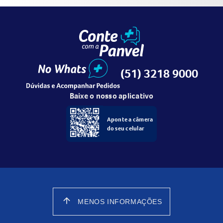
(51) 3218 9000
Baixe o nosso aplicativo
Aponte a câmera
do seu celular
arrow_upward
MENOS INFORMAÇÕES