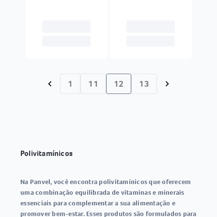
1
11
12
13
chevron_left
chevron_right
Polivitamínicos
Na Panvel, você encontra polivitamínicos que oferecem
uma combinação equilibrada de vitaminas e minerais
essenciais para complementar a sua alimentação e
promover bem-estar. Esses produtos são formulados para