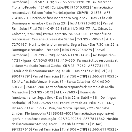
Farmácias | Filial 507 - CNPJ 92.665.611/0320-28 | Av. Marechal
Floriano Peixoto n° 2160 | Curitiba/PR | 91010.002 | Farmacêutico
responsável: Edilson Pedro Martello Junior| CRF/PR - 24873 | AFE -
7.41057.1| Horário de funcionamento: Seg. a Sex. - Das 7s às 23h.
Domingos e Feriados - Das 7s às 23h | Tel (41) 991349216 | Panvel
Farmácias | Filial 701 - CNPJ 92.665.611/0192-77 | Av. Cristóvão
Colombo, 976/980| Porto Alegre/RS | 90560-001 | Farmacêutico
responsável: Crislane Oliveira dos Santos | CRF/RS - 590651 | AFE -
7270467 | Horário de funcionamento: Seg. a Sex. - Das 7:30h às 22hs.
Domingos e Feriados – Fechado | Tel (51) 999064279 | Panvel
Farmácias | Filial 739 – CNPJ 92.665.611/0514-05 | Av. Boqueirão –
1721 - Igara | CANOAS /RS | 92.410-350 | Farmacêutico responsável:
Lisiane Machado Ducatti Cunha | CRF/RS - 7962 | AFE 7734473
|Horário de funcionamento: Seg. a Sab. - Das 7hs às 21hs | Tel (51)
980479791| Panvel Farmácias | Filial 758 – CNPJ 92.665.611/0535-
30 | Av. Rua João Venzon Netto, 67 – Santa Catarina | CAXIAS DO
SUL/RS | 95032-200| Farmacêutico responsável: Marcelo de Mello
Maraschin | CRF/RS - 5072 | AFE 7776037 | Horário de
funcionamento: Seg. a Sex. - Das 8h às 22hs, Sab 8 – 18 h Domingos
Fechado | Tel (54) 996259744 | Panvel Farmácias | Filial 791 – CNPJ
92.665.611/0567-17 | Rua João Motta Espezim, 222 - Saco dos
Limões | Florianópolis/RS | 88045-400 | Farmacêutico responsável:
Igor Vinicius Sousa Assunção | CRF/SC 20284 | AFE 7841362 |Horário
de funcionamento: Seg. a Sex. - Das 8h às 22:00hs | Tel (48)
991337615| Panvel Farmácias | Filial 806 – CNPJ 92.665.611/0522-