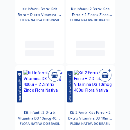
Kit Infantil Ferrix Kids
Kit Infantil 2 Ferrix Kids
Ferro + D-trix Vitamina D3
Ferro + 2 Zintrix Zinco
FLORA NATIVA DO BRASIL
FLORA NATIVA DO BRASIL
10mcg 400ui + Zintrix
Flora Nativa
Zinco
Kit Infantil 2 D-trix
Kit 2 Ferrix Kids Ferro + 2
Vitamina D3 10mcg 400ui
D-trix Vitamina D3 10mcg
FLORA NATIVA DO BRASIL
FLORA NATIVA DO BRASIL
+ 2 Zintrix Zinco Flora
400ui Flora Nativa
Nativa