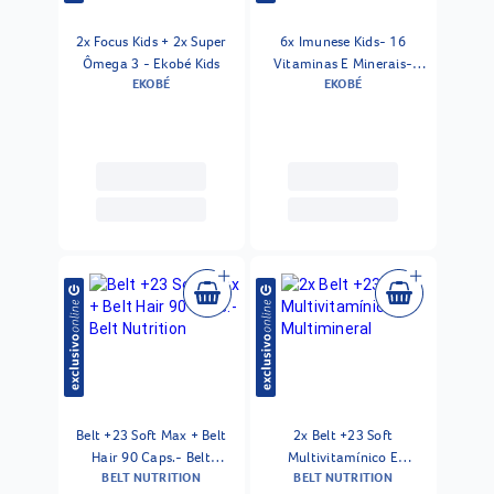
2x Focus Kids + 2x Super
6x Imunese Kids- 16
Ômega 3 - Ekobé Kids
Vitaminas E Minerais-
EKOBÉ
EKOBÉ
50ml- Tutti Frutti
Belt +23 Soft Max + Belt
2x Belt +23 Soft
Hair 90 Caps.- Belt
Multivitamínico E
BELT NUTRITION
BELT NUTRITION
Nutrition
Multimineral