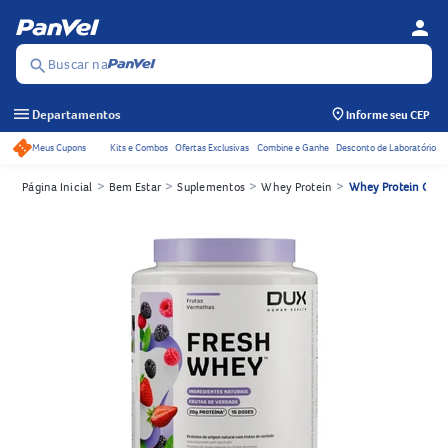
person
Menu d
Se
Buscar na
search
menu
Departamentos
Informe seu CEP
Meus Cupons
Kits e Combos
Ofertas Exclusivas
Combine e Ganhe
Desconto de Laboratório
Acessos rápidos do cabeçalho
>
>
>
>
Página Inicial
Bem Estar
Suplementos
Whey Protein
Whey Protein Con