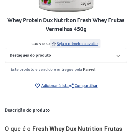
Whey Protein Dux Nutriton Fresh Whey Frutas
Vermelhas 450g
star
Seja o primeiro a avaliar
COD 91860
Destaques do produto
Este produto é vendido e entregue pela
Panvel
.
share
favorite_border
Adicionar à lista
Compartilhar
Descrição do produto
O que é o
Fresh Whey Dux Nutrition Frutas