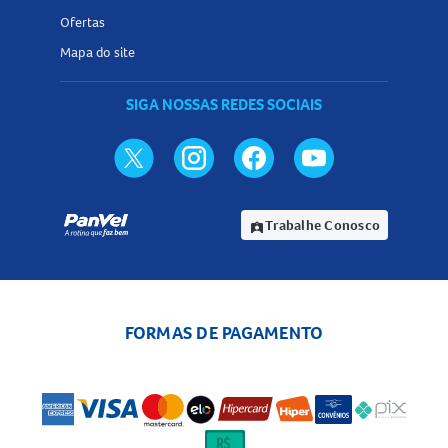
Ofertas
Mapa do site
SIGA NOSSAS REDES SOCIAIS
Trabalhe Conosco
assignment_ind
FORMAS DE PAGAMENTO