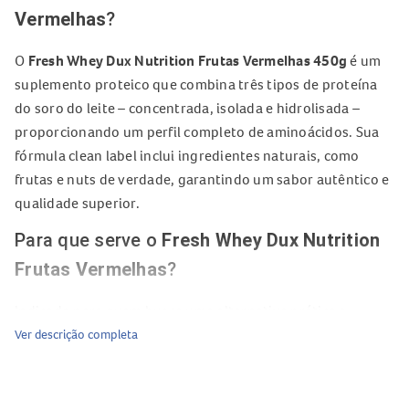
Vermelhas
?
O
Fresh Whey Dux Nutrition Frutas Vermelhas 450g
é um
suplemento proteico que combina três tipos de proteína
do soro do leite – concentrada, isolada e hidrolisada –
proporcionando um perfil completo de aminoácidos. Sua
fórmula clean label inclui ingredientes naturais, como
frutas e nuts de verdade, garantindo um sabor autêntico e
qualidade superior.
Para que serve o
Fresh Whey Dux Nutrition
Frutas Vermelhas
?
Indicado para quem busca uma alternativa prática e
saborosa para a suplementação de proteínas, o
Fresh
Ver descrição completa
Whey Dux Nutrition
auxilia na construção e recuperação
muscular, além de contribuir para a saúde geral do
organismo. Com um aminograma completo e adoçantes