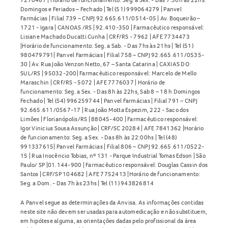
Domingos e Feriados – Fechado | Tel (51) 999064279 | Panvel
Farmácias | Filial 739 – CNPJ 92.665.611/0514-05 | Av. Boqueirão –
1721 - Igara | CANOAS /RS | 92.410-350 | Farmacêutico responsável:
Lisiane Machado Ducatti Cunha | CRF/RS - 7962 | AFE 7734473
|Horário de funcionamento: Seg. a Sab. - Das 7hs às 21hs | Tel (51)
980479791| Panvel Farmácias | Filial 758 – CNPJ 92.665.611/0535-
30 | Av. Rua João Venzon Netto, 67 – Santa Catarina | CAXIAS DO
SUL/RS | 95032-200| Farmacêutico responsável: Marcelo de Mello
Maraschin | CRF/RS - 5072 | AFE 7776037 | Horário de
funcionamento: Seg. a Sex. - Das 8h às 22hs, Sab 8 – 18 h Domingos
Fechado | Tel (54) 996259744 | Panvel Farmácias | Filial 791 – CNPJ
92.665.611/0567-17 | Rua João Motta Espezim, 222 - Saco dos
Limões | Florianópolis/RS | 88045-400 | Farmacêutico responsável:
Igor Vinicius Sousa Assunção | CRF/SC 20284 | AFE 7841362 |Horário
de funcionamento: Seg. a Sex. - Das 8h às 22:00hs | Tel (48)
991337615| Panvel Farmácias | Filial 806 – CNPJ 92.665.611/0522-
15 | Rua Inocêncio Tobias, nº 131 - Parque Industrial Tomas Edson | São
Paulo/ SP |01.144-900 | Farmacêutico responsável: Douglas Cassin dos
Santos | CRF/SP 104682 | AFE 7752413 |Horário de funcionamento:
Seg. a Dom. - Das 7h às 23hs | Tel (11) 943826814
A Panvel segue as determinações da Anvisa. As informações contidas
neste site não devem ser usadas para automedicação e não substituem,
em hipótese alguma, as orientações dadas pelo profissional da área