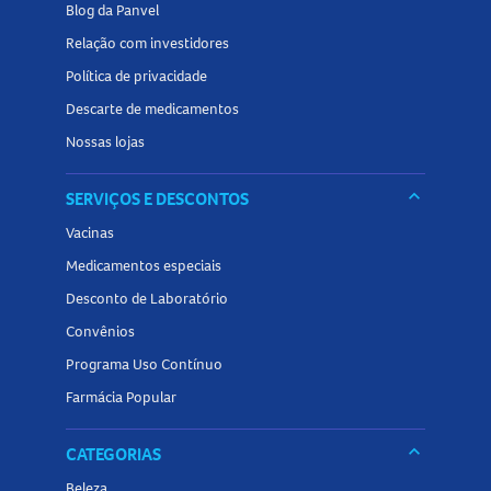
Blog da Panvel
profissional de saúde antes do consumo.
Relação com investidores
Tamanho do produto
Política de privacidade
Embalagem com 450g.
Descarte de medicamentos
Conheça outros produtos da categoria
Nossas lojas
Whey Protein
na
Panvel Farmácias e encontre a melhor opção para
keyboard_arrow_down
SERVIÇOS E DESCONTOS
complementar sua rotina!
Vacinas
Medicamentos especiais
Desconto de Laboratório
Convênios
Programa Uso Contínuo
Farmácia Popular
keyboard_arrow_down
CATEGORIAS
Beleza