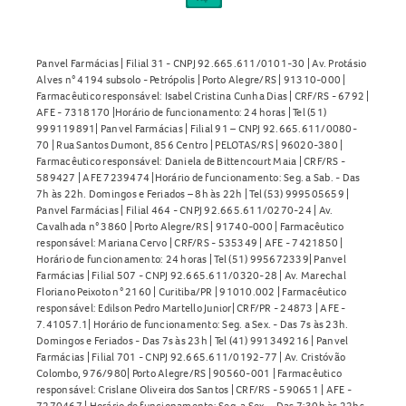
Panvel Farmácias | Filial 31 - CNPJ 92.665.611/0101-30 | Av. Protásio
Alves n° 4194 subsolo - Petrópolis | Porto Alegre/RS | 91310-000 |
Farmacêutico responsável: Isabel Cristina Cunha Dias | CRF/RS - 6792 |
AFE - 7318170 |Horário de funcionamento: 24 horas | Tel (51)
999119891| Panvel Farmácias | Filial 91 – CNPJ 92.665.611/0080-
70 | Rua Santos Dumont, 856 Centro | PELOTAS/RS | 96020-380 |
Farmacêutico responsável: Daniela de Bittencourt Maia | CRF/RS -
589427 | AFE 7239474 |Horário de funcionamento: Seg. a Sab. - Das
7h às 22h. Domingos e Feriados – 8h às 22h | Tel (53) 999505659 |
Panvel Farmácias | Filial 464 - CNPJ 92.665.611/0270-24 | Av.
Cavalhada n° 3860 | Porto Alegre/RS | 91740-000 | Farmacêutico
responsável: Mariana Cervo | CRF/RS - 535349 | AFE - 7421850 |
Horário de funcionamento: 24 horas | Tel (51) 995672339| Panvel
Farmácias | Filial 507 - CNPJ 92.665.611/0320-28 | Av. Marechal
Floriano Peixoto n° 2160 | Curitiba/PR | 91010.002 | Farmacêutico
responsável: Edilson Pedro Martello Junior| CRF/PR - 24873 | AFE -
7.41057.1| Horário de funcionamento: Seg. a Sex. - Das 7s às 23h.
Domingos e Feriados - Das 7s às 23h | Tel (41) 991349216 | Panvel
Farmácias | Filial 701 - CNPJ 92.665.611/0192-77 | Av. Cristóvão
Colombo, 976/980| Porto Alegre/RS | 90560-001 | Farmacêutico
responsável: Crislane Oliveira dos Santos | CRF/RS - 590651 | AFE -
7270467 | Horário de funcionamento: Seg. a Sex. - Das 7:30h às 22hs.