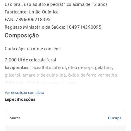
Uso oral, uso adulto e pediátrico acima de 12 anos
Fabricante: União Química
EAN: 7896006218395
Registro Ministério da Saúde: 1049714390095
Composição
Cada cápsula mole contém:
7.000 UI de colecalciferol
Excipientes
: racealfatocoferol, óleo de soja, gelatina,
glicerol, amarelo de quinolina, óxido de ferro vermelho,
dióxido de titânio, água purificada.
Ver descrição completa
Para que serve o D3CAPS?
Especificações
D3CAPS (colecalciferol) é um medicamento a base de
Especificação
Valor
vitamina D3 (colecalciferol), indicado para prevenção e
Marca
D3caps
tratamento auxiliar na desmineralização óssea (perda dos
minerais do osso), do raquitismo (depósito deficiente de