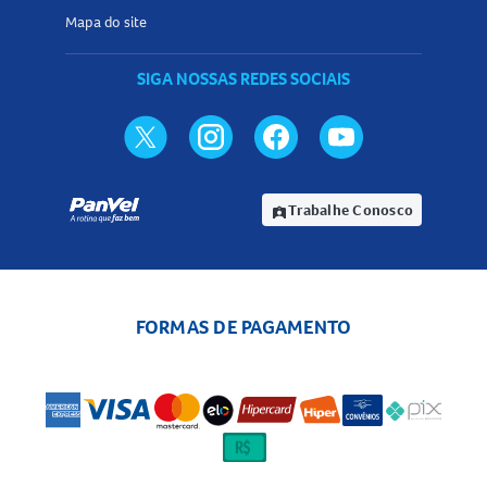
Mapa do site
SIGA NOSSAS REDES SOCIAIS
Trabalhe Conosco
assignment_ind
FORMAS DE PAGAMENTO