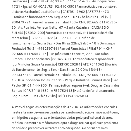
Farmácias | Filial 739 – CNPJ 92.665.611/0514-05 | Av. Boqueirão –
1721 - Igara | CANOAS /RS | 92.410-350 | Farmacêutico responsável:
Lisiane Machado Ducatti Cunha | CRF/RS - 7962 | AFE 7734473
|Horário de funcionamento: Seg. a Sab. - Das 7hs às 21hs | Tel (51)
980479791| Panvel Farmácias | Filial 758 – CNPJ 92.665.611/0535-
30 | Av. Rua João Venzon Netto, 67 – Santa Catarina | CAXIAS DO
SUL/RS | 95032-200| Farmacêutico responsável: Marcelo de Mello
Maraschin | CRF/RS - 5072 | AFE 7776037 | Horário de
funcionamento: Seg. a Sex. - Das 8h às 22hs, Sab 8 – 18 h Domingos
Fechado | Tel (54) 996259744 | Panvel Farmácias | Filial 791 – CNPJ
92.665.611/0567-17 | Rua João Motta Espezim, 222 - Saco dos
Limões | Florianópolis/RS | 88045-400 | Farmacêutico responsável:
Igor Vinicius Sousa Assunção | CRF/SC 20284 | AFE 7841362 |Horário
de funcionamento: Seg. a Sex. - Das 8h às 22:00hs | Tel (48)
991337615| Panvel Farmácias | Filial 806 – CNPJ 92.665.611/0522-
15 | Rua Inocêncio Tobias, nº 131 - Parque Industrial Tomas Edson | São
Paulo/ SP |01.144-900 | Farmacêutico responsável: Douglas Cassin dos
Santos | CRF/SP 104682 | AFE 7752413 |Horário de funcionamento:
Seg. a Dom. - Das 7h às 23hs | Tel (11) 943826814
A Panvel segue as determinações da Anvisa. As informações contidas
neste site não devem ser usadas para automedicação e não substituem,
em hipótese alguma, as orientações dadas pelo profissional da área
médica. Somente o médico está apto a diagnosticar qualquer problema
de saúde e prescrever o tratamento adequado. Ao persistirem os