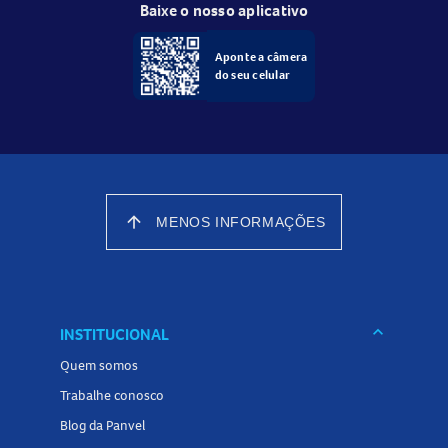
Baixe o nosso aplicativo
Aponte a câmera
do seu celular
arrow_upward
MENOS INFORMAÇÕES
keyboard_arrow_down
INSTITUCIONAL
Quem somos
Trabalhe conosco
Blog da Panvel