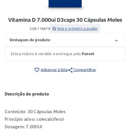
Vitamina D 7.000ui D3caps 30 Cápsulas Moles
star
Seja o primeiro a avaliar
COD 110679
Destaques do produto
Este produto é vendido e entregue pela
Panvel
.
share
favorite_border
Adicionar à lista
Compartilhar
Descrição do produto
Conteúdo: 30 Cápsulas Moles
Princípio ativo: colecalciferol
Dosagem: 7.000UI