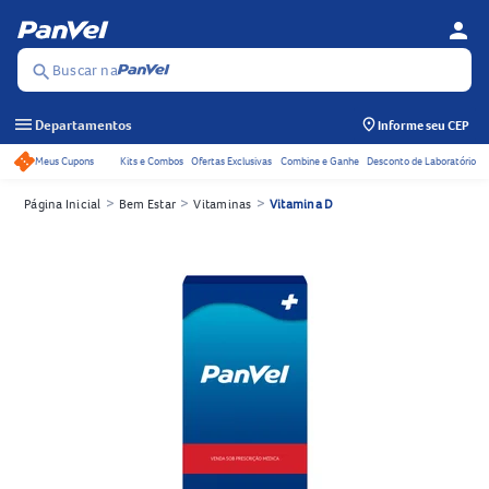
person
Menu d
Se
Buscar na
search
menu
Departamentos
Informe seu CEP
Meus Cupons
Kits e Combos
Ofertas Exclusivas
Combine e Ganhe
Desconto de Laboratório
Acessos rápidos do cabeçalho
>
>
>
Página Inicial
Bem Estar
Vitaminas
Vitamina D