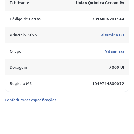
Fabricante
Uniao Quimica Genom Rx
cálcio nos ossos durante o crescimento), osteomalácia
(alteração do depósito de minerais nos ossos que pode
Código de Barras
7896006201144
ocorrer no adulto e idoso) e prevenção no risco de quedas
e fraturas.
Princípio Ativo
Vitamina D3
Como o D3CAPS funciona?
Grupo
Vitaminas
D3CAPS (colecalciferol) atua na absorção intestinal do
cálcio e fósforo, fundamental para a mineralização óssea. A
Dosagem
7000 UI
vitamina D3, no tecido muscular, estimula a síntese
proteica, crescimento dos miócitos e transporte de cálcio,
Registro MS
1049714800072
e com isso apresenta efeito positivo sobre a força, volume,
tônus e velocidade da contração muscular.
Conferir todas especificações
Contraindicação
D3CAPS (colecalciferol) não deve ser utilizado em
pacientes que apresentem hipersensibilidade aos