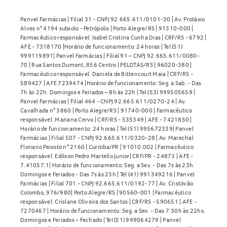
Panvel Farmácias | Filial 31 - CNPJ 92.665.611/0101-30 | Av. Protásio
Alves n° 4194 subsolo - Petrópolis | Porto Alegre/RS | 91310-000 |
Farmacêutico responsável: Isabel Cristina Cunha Dias | CRF/RS - 6792 |
AFE - 7318170 |Horário de funcionamento: 24 horas | Tel (51)
999119891| Panvel Farmácias | Filial 91 – CNPJ 92.665.611/0080-
70 | Rua Santos Dumont, 856 Centro | PELOTAS/RS | 96020-380 |
Farmacêutico responsável: Daniela de Bittencourt Maia | CRF/RS -
589427 | AFE 7239474 |Horário de funcionamento: Seg. a Sab. - Das
7h às 22h. Domingos e Feriados – 8h às 22h | Tel (53) 999505659 |
Panvel Farmácias | Filial 464 - CNPJ 92.665.611/0270-24 | Av.
Cavalhada n° 3860 | Porto Alegre/RS | 91740-000 | Farmacêutico
responsável: Mariana Cervo | CRF/RS - 535349 | AFE - 7421850 |
Horário de funcionamento: 24 horas | Tel (51) 995672339| Panvel
Farmácias | Filial 507 - CNPJ 92.665.611/0320-28 | Av. Marechal
Floriano Peixoto n° 2160 | Curitiba/PR | 91010.002 | Farmacêutico
responsável: Edilson Pedro Martello Junior| CRF/PR - 24873 | AFE -
7.41057.1| Horário de funcionamento: Seg. a Sex. - Das 7s às 23h.
Domingos e Feriados - Das 7s às 23h | Tel (41) 991349216 | Panvel
Farmácias | Filial 701 - CNPJ 92.665.611/0192-77 | Av. Cristóvão
Colombo, 976/980| Porto Alegre/RS | 90560-001 | Farmacêutico
responsável: Crislane Oliveira dos Santos | CRF/RS - 590651 | AFE -
7270467 | Horário de funcionamento: Seg. a Sex. - Das 7:30h às 22hs.
Domingos e Feriados – Fechado | Tel (51) 999064279 | Panvel