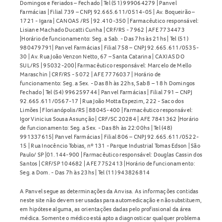
Domingos e Feriados – Fechado | Tel (51) 999064279 | Panvel
Farmácias | Filial 739 – CNPJ 92.665.611/0514-05 | Av. Boqueirão –
1721 - Igara | CANOAS /RS | 92.410-350 | Farmacêutico responsável:
Lisiane Machado Ducatti Cunha | CRF/RS - 7962 | AFE 7734473
|Horário de funcionamento: Seg. a Sab. - Das 7hs às 21hs | Tel (51)
980479791| Panvel Farmácias | Filial 758 – CNPJ 92.665.611/0535-
30 | Av. Rua João Venzon Netto, 67 – Santa Catarina | CAXIAS DO
SUL/RS | 95032-200| Farmacêutico responsável: Marcelo de Mello
Maraschin | CRF/RS - 5072 | AFE 7776037 | Horário de
funcionamento: Seg. a Sex. - Das 8h às 22hs, Sab 8 – 18 h Domingos
Fechado | Tel (54) 996259744 | Panvel Farmácias | Filial 791 – CNPJ
92.665.611/0567-17 | Rua João Motta Espezim, 222 - Saco dos
Limões | Florianópolis/RS | 88045-400 | Farmacêutico responsável:
Igor Vinicius Sousa Assunção | CRF/SC 20284 | AFE 7841362 |Horário
de funcionamento: Seg. a Sex. - Das 8h às 22:00hs | Tel (48)
991337615| Panvel Farmácias | Filial 806 – CNPJ 92.665.611/0522-
15 | Rua Inocêncio Tobias, nº 131 - Parque Industrial Tomas Edson | São
Paulo/ SP |01.144-900 | Farmacêutico responsável: Douglas Cassin dos
Santos | CRF/SP 104682 | AFE 7752413 |Horário de funcionamento:
Seg. a Dom. - Das 7h às 23hs | Tel (11) 943826814
A Panvel segue as determinações da Anvisa. As informações contidas
neste site não devem ser usadas para automedicação e não substituem,
em hipótese alguma, as orientações dadas pelo profissional da área
médica. Somente o médico está apto a diagnosticar qualquer problema