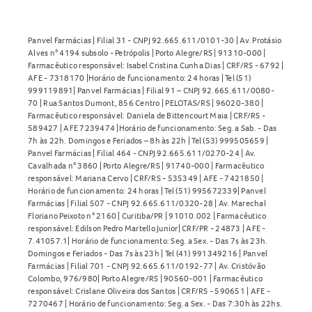
Panvel Farmácias | Filial 31 - CNPJ 92.665.611/0101-30 | Av. Protásio
Alves n° 4194 subsolo - Petrópolis | Porto Alegre/RS | 91310-000 |
Farmacêutico responsável: Isabel Cristina Cunha Dias | CRF/RS - 6792 |
AFE - 7318170 |Horário de funcionamento: 24 horas | Tel (51)
999119891| Panvel Farmácias | Filial 91 – CNPJ 92.665.611/0080-
70 | Rua Santos Dumont, 856 Centro | PELOTAS/RS | 96020-380 |
Farmacêutico responsável: Daniela de Bittencourt Maia | CRF/RS -
589427 | AFE 7239474 |Horário de funcionamento: Seg. a Sab. - Das
7h às 22h. Domingos e Feriados – 8h às 22h | Tel (53) 999505659 |
Panvel Farmácias | Filial 464 - CNPJ 92.665.611/0270-24 | Av.
Cavalhada n° 3860 | Porto Alegre/RS | 91740-000 | Farmacêutico
responsável: Mariana Cervo | CRF/RS - 535349 | AFE - 7421850 |
Horário de funcionamento: 24 horas | Tel (51) 995672339| Panvel
Farmácias | Filial 507 - CNPJ 92.665.611/0320-28 | Av. Marechal
Floriano Peixoto n° 2160 | Curitiba/PR | 91010.002 | Farmacêutico
responsável: Edilson Pedro Martello Junior| CRF/PR - 24873 | AFE -
7.41057.1| Horário de funcionamento: Seg. a Sex. - Das 7s às 23h.
Domingos e Feriados - Das 7s às 23h | Tel (41) 991349216 | Panvel
Farmácias | Filial 701 - CNPJ 92.665.611/0192-77 | Av. Cristóvão
Colombo, 976/980| Porto Alegre/RS | 90560-001 | Farmacêutico
responsável: Crislane Oliveira dos Santos | CRF/RS - 590651 | AFE -
7270467 | Horário de funcionamento: Seg. a Sex. - Das 7:30h às 22hs.