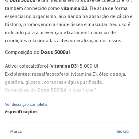
O
Doss 5000ui
é um medicamento à base de colecalciferol,
também conhecido como
vitamina D3
. Ele atua de forma
essencial no organismo, auxiliando na absorção de cálcio e
fósforo, promovendo a saúde óssea e muscular. Seu uso é
indicado para a prevenção e tratamento auxiliar de
condições relacionadas à desmineralização dos ossos.
Composição do
Doss 5000ui
Ativo: colecalciferol (
vitamina D3
) 5.000 UI
Excipientes: racealfatocoferol (vitamina E), óleo de soja,
gelatina, glicerol, corantes e água purificada.
Superdose do
Doss 5000ui
: o que fazer?
A ingestão de quantidade maior que a indicada pode
Ver descrição completa
Especificações
causar sintomas como náuseas, vômitos, fadiga, fraqueza,
aumento da pressão arterial, arritmias cardíacas e
Especificação
Valor
alterações renais. Em caso de superdose, suspenda
Marca
Biolab
imediatamente o uso, procure assistência médica e leve a