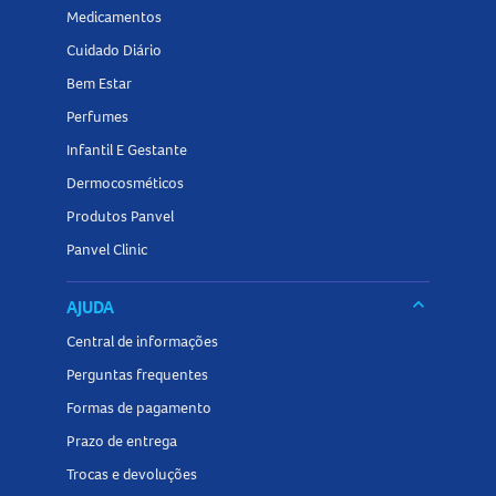
Medicamentos
Conheça outros produtos da categoria
Vitaminas
na
Cuidado Diário
Panvel Farmácias e encontre tudo o que precisa para
cuidar da sua saúde!
Bem Estar
Perfumes
Infantil E Gestante
Dermocosméticos
Produtos Panvel
Panvel Clinic
keyboard_arrow_down
AJUDA
Central de informações
Perguntas frequentes
Formas de pagamento
Prazo de entrega
Trocas e devoluções