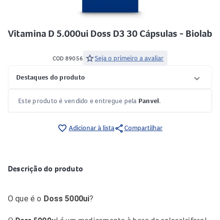
Vitamina D 5.000ui Doss D3 30 Cápsulas - Biolab
star
Seja o primeiro a avaliar
COD 89056
Destaques do produto
Este produto é vendido e entregue pela
Panvel
.
share
favorite_border
Adicionar à lista
Compartilhar
Descrição do produto
O que é o
Doss 5000ui
?