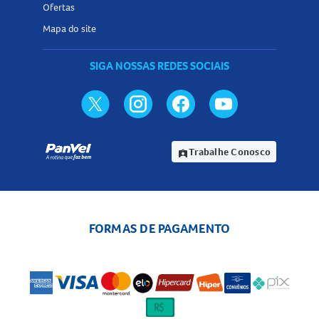
Ofertas
Mapa do site
SIGA NOSSAS REDES SOCIAIS
Trabalhe Conosco
assignment_ind
FORMAS DE PAGAMENTO