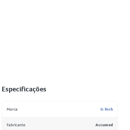
Especificações
Especificação
Valor
Marca
G-Tech
Fabricante
Accumed