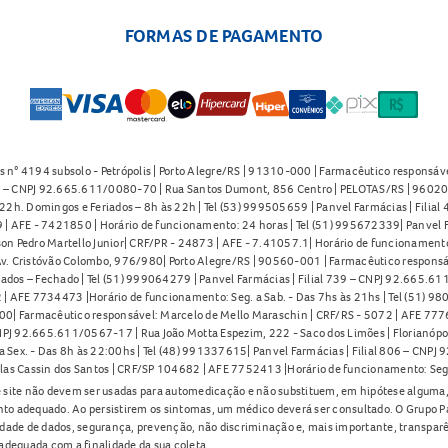
FORMAS DE PAGAMENTO
s n° 4194 subsolo - Petrópolis | Porto Alegre/RS | 91310-000 | Farmacêutico responsáve
91 – CNPJ 92.665.611/0080-70 | Rua Santos Dumont, 856 Centro | PELOTAS/RS | 96020-
2h. Domingos e Feriados – 8h às 22h | Tel (53) 999505659 | Panvel Farmácias | Filia
| AFE - 7421850 | Horário de funcionamento: 24 horas | Tel (51) 995672339| Panvel F
on Pedro Martello Junior| CRF/PR - 24873 | AFE - 7.41057.1| Horário de funcionamento: 
. Cristóvão Colombo, 976/980| Porto Alegre/RS | 90560-001 | Farmacêutico responsáve
iados – Fechado | Tel (51) 999064279 | Panvel Farmácias | Filial 739 – CNPJ 92.665.6
| AFE 7734473 |Horário de funcionamento: Seg. a Sab. - Das 7hs às 21hs | Tel (51) 9
0| Farmacêutico responsável: Marcelo de Mello Maraschin | CRF/RS - 5072 | AFE 77760
NPJ 92.665.611/0567-17 | Rua João Motta Espezim, 222 - Saco dos Limões | Florianópo
ex. - Das 8h às 22:00hs | Tel (48) 991337615| Panvel Farmácias | Filial 806 – CNPJ 
las Cassin dos Santos | CRF/SP 104682 | AFE 7752413 |Horário de funcionamento: Seg
 site não devem ser usadas para automedicação e não substituem, em hipótese alguma, 
nto adequado. Ao persistirem os sintomas, um médico deverá ser consultado. O Grupo P
lidade de dados, segurança, prevenção, não discriminação e, mais importante, transpar
adequada com a finalidade da sua coleta.