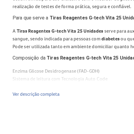
realização de testes de forma prática, segura e confiável.
Para que serve a
Tiras Reagentes G-tech Vita 25 Uni
A
Tiras Reagentes G-tech Vita 25 Unidades
serve para aux
sangue, sendo indicada para pessoas com
diabetes
ou que
Pode ser utilizada tanto em ambiente domiciliar quanto ho
Composição da
Tiras Reagentes G-tech Vita 25 Unida
Enzima Glicose Desidrogenase (FAD-GDH)
Sistema de leitura com Tecnologia Auto Code
Benefícios da
Tiras Reagentes G-tech Vita 25 Unidad
Ver descrição completa
Tecnologia Auto Code, que dispensa codificação manual
Resultados precisos e confiáveis
Leitura rápida e prática
Compatível com amostras de sangue capilar, arterial, ven
Indicada para uso residencial e hospitalar