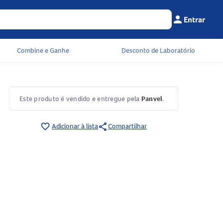
person
Entrar
Menu do cliente
Seu c
Combine e Ganhe
Desconto de Laboratório
Este produto é vendido e entregue pela
Panvel
.
share
favorite_border
Adicionar à lista
Compartilhar