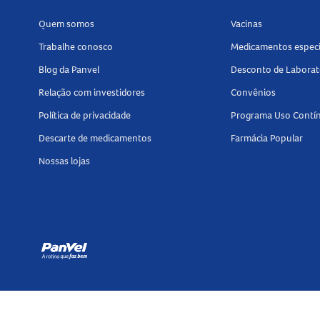
o monitoramento da glicose e o cuidado diário com a dia
Quem somos
Vacinas
Trabalhe conosco
Medicamentos especi
Blog da Panvel
Desconto de Laborat
Relação com investidores
Convênios
Política de privacidade
Programa Uso Contí
Descarte de medicamentos
Farmácia Popular
Nossas lojas