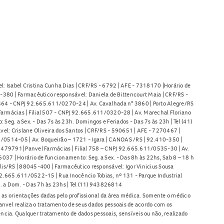
l: Isabel Cristina Cunha Dias | CRF/RS - 6792 | AFE - 7318170 |Horário de
380 | Farmacêutico responsável: Daniela de Bittencourt Maia | CRF/RS -
l 464 - CNPJ 92.665.611/0270-24 | Av. Cavalhada n° 3860 | Porto Alegre/RS
armácias | Filial 507 - CNPJ 92.665.611/0320-28 | Av. Marechal Floriano
Seg. a Sex. - Das 7s às 23h. Domingos e Feriados - Das 7s às 23h | Tel (41)
l: Crislane Oliveira dos Santos | CRF/RS - 590651 | AFE - 7270467 |
11/0514-05 | Av. Boqueirão – 1721 - Igara | CANOAS /RS | 92.410-350 |
80479791| Panvel Farmácias | Filial 758 – CNPJ 92.665.611/0535-30 | Av.
37 | Horário de funcionamento: Seg. a Sex. - Das 8h às 22hs, Sab 8 – 18 h
lis/RS | 88045-400 | Farmacêutico responsável: Igor Vinicius Sousa
92.665.611/0522-15 | Rua Inocêncio Tobias, nº 131 - Parque Industrial
. a Dom. - Das 7h às 23hs | Tel (11) 943826814
as orientações dadas pelo profissional da área médica. Somente o médico
anvel realiza o tratamento de seus dados pessoais de acordo com os
ência. Qualquer tratamento de dados pessoais, sensíveis ou não, realizado