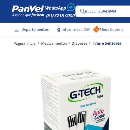
search
Buscar na
(51) 3218.9000
Departamentos
Informe seu CEP
Meus Cupons
menu
location_on
Página Inicial
>
Medicamentos
>
Diabetes
>
Tiras e Sensores