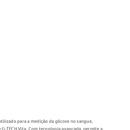
ilizado para a medição da glicose no sangue,
e G-TECH Vita. Com tecnologia avançada, permite a