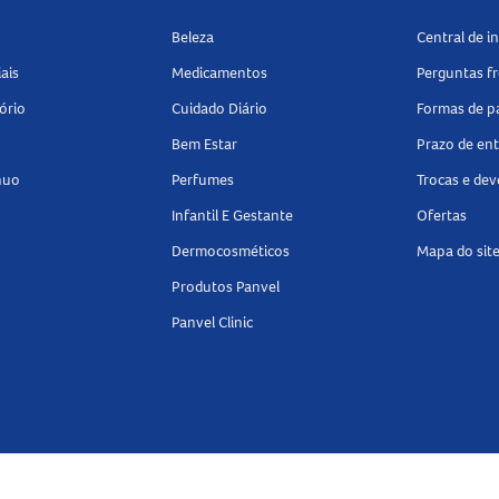
betes
.
Beleza
Central de 
ais
Medicamentos
Perguntas f
ório
Cuidado Diário
Formas de 
Bem Estar
Prazo de en
nuo
Perfumes
Trocas e de
Infantil E Gestante
Ofertas
Dermocosméticos
Mapa do sit
Produtos Panvel
Panvel Clinic