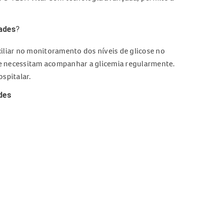
dades
?
iliar no monitoramento dos níveis de glicose no
 necessitam acompanhar a glicemia regularmente.
spitalar.
des
es
oso e neonatal