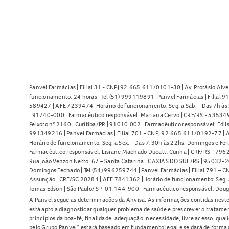
Panvel Farmácias | Filial 31 - CNPJ 92.665.611/0101-30 | Av. Protásio Alve
funcionamento: 24 horas | Tel (51) 999119891| Panvel Farmácias | Filial 
589427 | AFE 7239474 |Horário de funcionamento: Seg. a Sab. - Das 7h às 2
| 91740-000 | Farmacêutico responsável: Mariana Cervo | CRF/RS - 535349 
Peixoto n° 2160 | Curitiba/PR | 91010.002 | Farmacêutico responsável: Edils
991349216 | Panvel Farmácias | Filial 701 - CNPJ 92.665.611/0192-77 | Av
Horário de funcionamento: Seg. a Sex. - Das 7:30h às 22hs. Domingos e Fer
Farmacêutico responsável: Lisiane Machado Ducatti Cunha | CRF/RS - 7962 
Rua João Venzon Netto, 67 – Santa Catarina | CAXIAS DO SUL/RS | 95032-20
Domingos Fechado | Tel (54) 996259744 | Panvel Farmácias | Filial 791 – C
Assunção | CRF/SC 20284 | AFE 7841362 |Horário de funcionamento: Seg. a S
Tomas Edson | São Paulo/ SP |01.144-900 | Farmacêutico responsável: Doug
A Panvel segue as determinações da Anvisa. As informações contidas neste
está apto a diagnosticar qualquer problema de saúde e prescrever o tratame
princípios da boa-fé, finalidade, adequação, necessidade, livre acesso, qua
pelo Grupo Panvel* estará baseado em fundamento legal e se dará de forma 