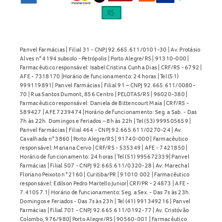
Panvel Farmácias | Filial 31 - CNPJ 92.665.611/0101-30 | Av. Protásio
Alves n° 4194 subsolo - Petrópolis | Porto Alegre/RS | 91310-000 |
Farmacêutico responsável: Isabel Cristina Cunha Dias | CRF/RS - 6792 |
AFE - 7318170 |Horário de funcionamento: 24 horas | Tel (51)
999119891| Panvel Farmácias | Filial 91 – CNPJ 92.665.611/0080-
70 | Rua Santos Dumont, 856 Centro | PELOTAS/RS | 96020-380 |
Farmacêutico responsável: Daniela de Bittencourt Maia | CRF/RS -
589427 | AFE 7239474 |Horário de funcionamento: Seg. a Sab. - Das
7h às 22h. Domingos e Feriados – 8h às 22h | Tel (53) 999505659 |
Panvel Farmácias | Filial 464 - CNPJ 92.665.611/0270-24 | Av.
Cavalhada n° 3860 | Porto Alegre/RS | 91740-000 | Farmacêutico
responsável: Mariana Cervo | CRF/RS - 535349 | AFE - 7421850 |
Horário de funcionamento: 24 horas | Tel (51) 995672339| Panvel
Farmácias | Filial 507 - CNPJ 92.665.611/0320-28 | Av. Marechal
Floriano Peixoto n° 2160 | Curitiba/PR | 91010.002 | Farmacêutico
responsável: Edilson Pedro Martello Junior| CRF/PR - 24873 | AFE -
7.41057.1| Horário de funcionamento: Seg. a Sex. - Das 7s às 23h.
Domingos e Feriados - Das 7s às 23h | Tel (41) 991349216 | Panvel
Farmácias | Filial 701 - CNPJ 92.665.611/0192-77 | Av. Cristóvão
Colombo, 976/980| Porto Alegre/RS | 90560-001 | Farmacêutico