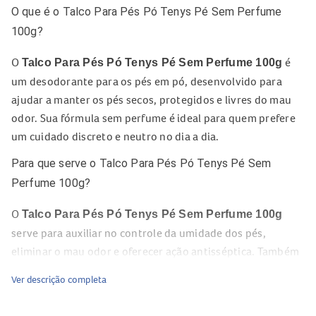
O que é o Talco Para Pés Pó Tenys Pé Sem Perfume
100g?
O
é
Talco Para Pés Pó Tenys Pé Sem Perfume 100g
um desodorante para os pés em pó, desenvolvido para
ajudar a manter os pés secos, protegidos e livres do mau
odor. Sua fórmula sem perfume é ideal para quem prefere
um cuidado discreto e neutro no dia a dia.
Para que serve o Talco Para Pés Pó Tenys Pé Sem
Perfume 100g?
O
Talco Para Pés Pó Tenys Pé Sem Perfume 100g
serve para auxiliar no controle da umidade dos pés,
eliminar o mau odor e oferecer ação antisséptica. Também
ajuda a evitar frieiras e micoses, além de contribuir para a
Ver descrição completa
conservação dos calçados.
Composição do Talco Para Pés Pó Tenys Pé Sem