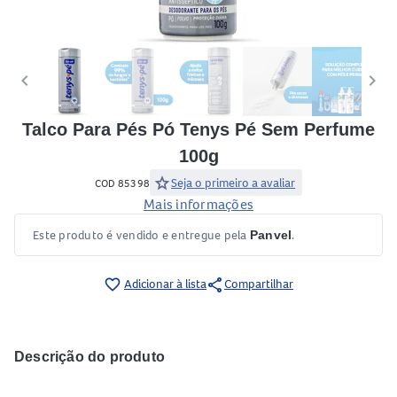
keyboard_arrow_left
keyboard_arrow_right
Talco Para Pés Pó Tenys Pé Sem Perfume
100g
star
Seja o primeiro a avaliar
COD 85398
Mais informações
Este produto é vendido e entregue pela
.
Panvel
share
favorite_border
Adicionar à lista
Compartilhar
Descrição do produto