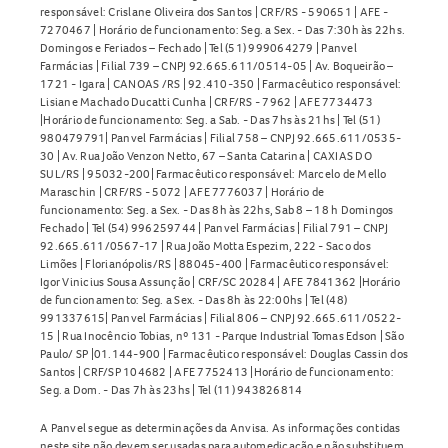
responsável: Crislane Oliveira dos Santos | CRF/RS - 590651 | AFE -
7270467 | Horário de funcionamento: Seg. a Sex. - Das 7:30h às 22hs.
Domingos e Feriados – Fechado | Tel (51) 999064279 | Panvel
Farmácias | Filial 739 – CNPJ 92.665.611/0514-05 | Av. Boqueirão –
1721 - Igara | CANOAS /RS | 92.410-350 | Farmacêutico responsável:
Lisiane Machado Ducatti Cunha | CRF/RS - 7962 | AFE 7734473
|Horário de funcionamento: Seg. a Sab. - Das 7hs às 21hs | Tel (51)
980479791| Panvel Farmácias | Filial 758 – CNPJ 92.665.611/0535-
30 | Av. Rua João Venzon Netto, 67 – Santa Catarina | CAXIAS DO
SUL/RS | 95032-200| Farmacêutico responsável: Marcelo de Mello
Maraschin | CRF/RS - 5072 | AFE 7776037 | Horário de
funcionamento: Seg. a Sex. - Das 8h às 22hs, Sab 8 – 18 h Domingos
Fechado | Tel (54) 996259744 | Panvel Farmácias | Filial 791 – CNPJ
92.665.611/0567-17 | Rua João Motta Espezim, 222 - Saco dos
Limões | Florianópolis/RS | 88045-400 | Farmacêutico responsável:
Igor Vinicius Sousa Assunção | CRF/SC 20284 | AFE 7841362 |Horário
de funcionamento: Seg. a Sex. - Das 8h às 22:00hs | Tel (48)
991337615| Panvel Farmácias | Filial 806 – CNPJ 92.665.611/0522-
15 | Rua Inocêncio Tobias, nº 131 - Parque Industrial Tomas Edson | São
Paulo/ SP |01.144-900 | Farmacêutico responsável: Douglas Cassin dos
Santos | CRF/SP 104682 | AFE 7752413 |Horário de funcionamento:
Seg. a Dom. - Das 7h às 23hs | Tel (11) 943826814
A Panvel segue as determinações da Anvisa. As informações contidas
neste site não devem ser usadas para automedicação e não substituem,