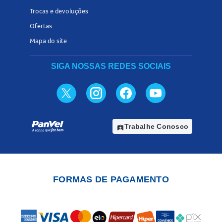
Trocas e devoluções
Ofertas
Mapa do site
SIGA NOSSAS REDES SOCIAIS
Trabalhe Conosco
assignment_ind
FORMAS DE PAGAMENTO