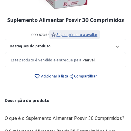
Suplemento Alimentar Posvir 30 Comprimidos
star
Seja o primeiro a avaliar
COD 87362
Destaques do produto
Este produto é vendido e entregue pela
Panvel
.
share
favorite_border
Adicionar à lista
Compartilhar
Descrição do produto
O que é o Suplemento Alimentar Posvir 30 Comprimidos?