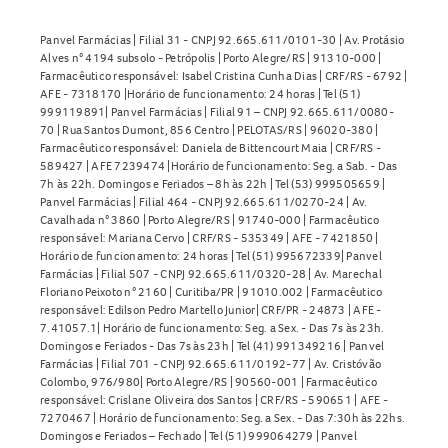
Panvel Farmácias | Filial 31 - CNPJ 92.665.611/0101-30 | Av. Protásio
Alves n° 4194 subsolo - Petrópolis | Porto Alegre/RS | 91310-000 |
Farmacêutico responsável: Isabel Cristina Cunha Dias | CRF/RS - 6792 |
AFE - 7318170 |Horário de funcionamento: 24 horas | Tel (51)
999119891| Panvel Farmácias | Filial 91 – CNPJ 92.665.611/0080-
70 | Rua Santos Dumont, 856 Centro | PELOTAS/RS | 96020-380 |
Farmacêutico responsável: Daniela de Bittencourt Maia | CRF/RS -
589427 | AFE 7239474 |Horário de funcionamento: Seg. a Sab. - Das
7h às 22h. Domingos e Feriados – 8h às 22h | Tel (53) 999505659 |
Panvel Farmácias | Filial 464 - CNPJ 92.665.611/0270-24 | Av.
Cavalhada n° 3860 | Porto Alegre/RS | 91740-000 | Farmacêutico
responsável: Mariana Cervo | CRF/RS - 535349 | AFE - 7421850 |
Horário de funcionamento: 24 horas | Tel (51) 995672339| Panvel
Farmácias | Filial 507 - CNPJ 92.665.611/0320-28 | Av. Marechal
Floriano Peixoto n° 2160 | Curitiba/PR | 91010.002 | Farmacêutico
responsável: Edilson Pedro Martello Junior| CRF/PR - 24873 | AFE -
7.41057.1| Horário de funcionamento: Seg. a Sex. - Das 7s às 23h.
Domingos e Feriados - Das 7s às 23h | Tel (41) 991349216 | Panvel
Farmácias | Filial 701 - CNPJ 92.665.611/0192-77 | Av. Cristóvão
Colombo, 976/980| Porto Alegre/RS | 90560-001 | Farmacêutico
responsável: Crislane Oliveira dos Santos | CRF/RS - 590651 | AFE -
7270467 | Horário de funcionamento: Seg. a Sex. - Das 7:30h às 22hs.
Domingos e Feriados – Fechado | Tel (51) 999064279 | Panvel