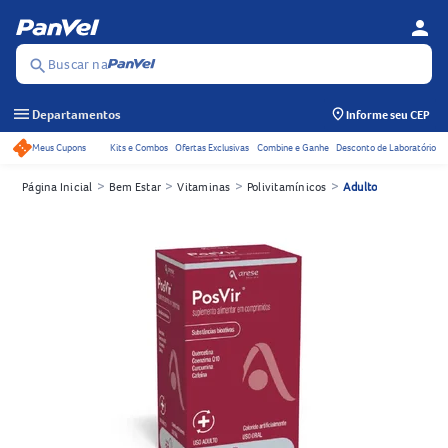
person
Menu d
Se
Buscar na
search
menu
Departamentos
Informe seu CEP
Meus Cupons
Kits e Combos
Ofertas Exclusivas
Combine e Ganhe
Desconto de Laboratório
Acessos rápidos do cabeçalho
>
>
>
>
Página Inicial
Bem Estar
Vitaminas
Polivitamínicos
Adulto