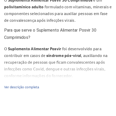
O
Suplemento Alimentar Posvir 30 Comprimidos
é um
polivitamínico adulto
formulado com vitaminas, minerais e
componentes selecionados para auxiliar pessoas em fase
de convalescença após infecções virais.
Para que serve o Suplemento Alimentar Posvir 30
Comprimidos?
O
Suplemento Alimentar Posvir
foi desenvolvido para
contribuir em casos de
síndrome pós-viral
, auxiliando na
recuperação de pessoas que ficam convalescentes após
infecções como Covid, dengue e outras infecções virais,
conforme informações do fornecedor.
Composição do Suplemento Alimentar Posvir 30
Ver descrição completa
Comprimidos
Quercetina
;
Coenzima Q10
;