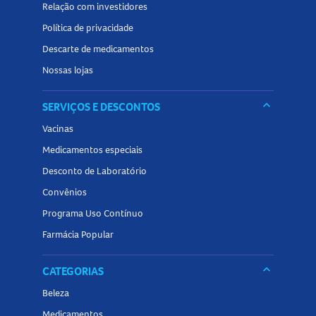
para complementar sua rotina de cuidados nutricionais!
Relação com investidores
Política de privacidade
Descarte de medicamentos
Nossas lojas
keyboard_arrow_down
SERVIÇOS E DESCONTOS
Vacinas
Medicamentos especiais
Desconto de Laboratório
Convênios
Programa Uso Contínuo
Farmácia Popular
keyboard_arrow_down
CATEGORIAS
Beleza
Medicamentos