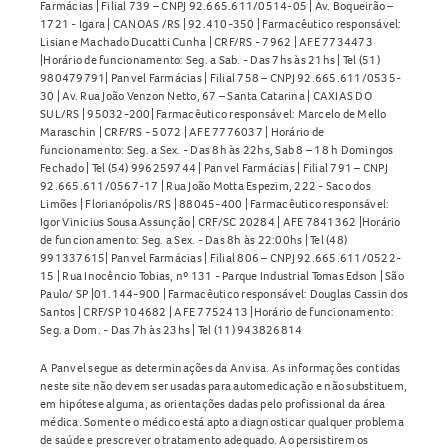
Farmácias | Filial 739 – CNPJ 92.665.611/0514-05 | Av. Boqueirão –
1721 - Igara | CANOAS /RS | 92.410-350 | Farmacêutico responsável:
Lisiane Machado Ducatti Cunha | CRF/RS - 7962 | AFE 7734473
|Horário de funcionamento: Seg. a Sab. - Das 7hs às 21hs | Tel (51)
980479791| Panvel Farmácias | Filial 758 – CNPJ 92.665.611/0535-
30 | Av. Rua João Venzon Netto, 67 – Santa Catarina | CAXIAS DO
SUL/RS | 95032-200| Farmacêutico responsável: Marcelo de Mello
Maraschin | CRF/RS - 5072 | AFE 7776037 | Horário de
funcionamento: Seg. a Sex. - Das 8h às 22hs, Sab 8 – 18 h Domingos
Fechado | Tel (54) 996259744 | Panvel Farmácias | Filial 791 – CNPJ
92.665.611/0567-17 | Rua João Motta Espezim, 222 - Saco dos
Limões | Florianópolis/RS | 88045-400 | Farmacêutico responsável:
Igor Vinicius Sousa Assunção | CRF/SC 20284 | AFE 7841362 |Horário
de funcionamento: Seg. a Sex. - Das 8h às 22:00hs | Tel (48)
991337615| Panvel Farmácias | Filial 806 – CNPJ 92.665.611/0522-
15 | Rua Inocêncio Tobias, nº 131 - Parque Industrial Tomas Edson | São
Paulo/ SP |01.144-900 | Farmacêutico responsável: Douglas Cassin dos
Santos | CRF/SP 104682 | AFE 7752413 |Horário de funcionamento:
Seg. a Dom. - Das 7h às 23hs | Tel (11) 943826814
A Panvel segue as determinações da Anvisa. As informações contidas
neste site não devem ser usadas para automedicação e não substituem,
em hipótese alguma, as orientações dadas pelo profissional da área
médica. Somente o médico está apto a diagnosticar qualquer problema
de saúde e prescrever o tratamento adequado. Ao persistirem os