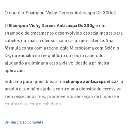
O que é o Shampoo Vichy Dercos Anticaspa Ds 300g?
O
Shampoo Vichy Dercos Anticaspa Ds 300g
é um
shampoo de tratamento desenvolvido especialmente para
cabelos normais a oleosos com caspa persistente. Sua
fórmula conta com a tecnologia Microbioma com Selênio
DS, que auxilia no reequilíbrio do couro cabeludo,
ajudando a eliminar a caspa visível desde a primeira
aplicação.
Indicado para quem busca um
shampoo anticaspa
eficaz, o
produto também ajuda a controlar a oleosidade excessiva
sem ressecar os fios, promovendo sensação de limpeza e
conforto no couro cabeludo.
Para que serve o Shampoo Vichy Dercos Anticaspa Ds
Ver descrição completa
300g?