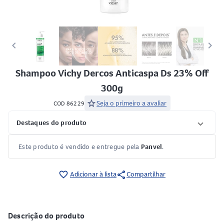
keyboard_arrow_left
keyboard_arrow_right
Shampoo Vichy Dercos Anticaspa Ds 23% Off
300g
star
Seja o primeiro a avaliar
COD 86229
Destaques do produto
Este produto é vendido e entregue pela
Panvel
.
share
favorite_border
Adicionar à lista
Compartilhar
Descrição do produto