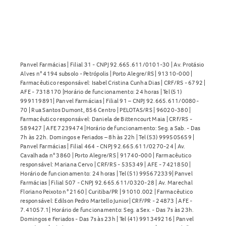
Panvel Farmácias | Filial 31 - CNPJ 92.665.611/0101-30 | Av. Protásio
Alves n° 4194 subsolo - Petrópolis | Porto Alegre/RS | 91310-000 |
Farmacêutico responsável: Isabel Cristina Cunha Dias | CRF/RS - 6792 |
AFE - 7318170 |Horário de funcionamento: 24 horas | Tel (51)
999119891| Panvel Farmácias | Filial 91 – CNPJ 92.665.611/0080-
70 | Rua Santos Dumont, 856 Centro | PELOTAS/RS | 96020-380 |
Farmacêutico responsável: Daniela de Bittencourt Maia | CRF/RS -
589427 | AFE 7239474 |Horário de funcionamento: Seg. a Sab. - Das
7h às 22h. Domingos e Feriados – 8h às 22h | Tel (53) 999505659 |
Panvel Farmácias | Filial 464 - CNPJ 92.665.611/0270-24 | Av.
Cavalhada n° 3860 | Porto Alegre/RS | 91740-000 | Farmacêutico
responsável: Mariana Cervo | CRF/RS - 535349 | AFE - 7421850 |
Horário de funcionamento: 24 horas | Tel (51) 995672339| Panvel
Farmácias | Filial 507 - CNPJ 92.665.611/0320-28 | Av. Marechal
Floriano Peixoto n° 2160 | Curitiba/PR | 91010.002 | Farmacêutico
responsável: Edilson Pedro Martello Junior| CRF/PR - 24873 | AFE -
7.41057.1| Horário de funcionamento: Seg. a Sex. - Das 7s às 23h.
Domingos e Feriados - Das 7s às 23h | Tel (41) 991349216 | Panvel