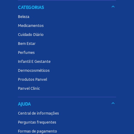
keyboard_arrow_down
CATEGORIAS
O
Shampoo Vichy Dercos Anticaspa Ds 300g
está
Beleza
disponível na embalagem com 300g.
Medicamentos
Cuidado Diário
Confira outros produtos da categoria
Shampoo
na Panvel
Bem Estar
Farmácias e encontre tudo o que precisa para cuidar da
saúde capilar, controlar a oleosidade e manter os cabelos
Perfumes
limpos e protegidos diariamente!
Infantil E Gestante
Dermocosméticos
Produtos Panvel
Panvel Clinic
keyboard_arrow_down
AJUDA
Central de informações
Perguntas frequentes
Formas de pagamento