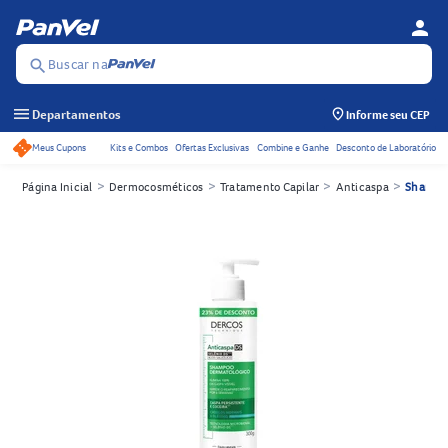
person
Menu d
Se
Buscar na
search
menu
Departamentos
Informe seu CEP
Meus Cupons
Kits e Combos
Ofertas Exclusivas
Combine e Ganhe
Desconto de Laboratório
Acessos rápidos do cabeçalho
>
>
>
>
Página Inicial
Dermocosméticos
Tratamento Capilar
Anticaspa
Shampo