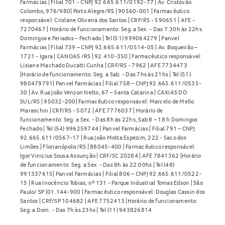
Farmácias | Filial 701 - CNPJ 92.665.611/0192-77 | Av. Cristóvão
Colombo, 976/980| Porto Alegre/RS | 90560-001 | Farmacêutico
responsável: Crislane Oliveira dos Santos | CRF/RS - 590651 | AFE -
7270467 | Horário de funcionamento: Seg. a Sex. - Das 7:30h às 22hs.
Domingos e Feriados – Fechado | Tel (51) 999064279 | Panvel
Farmácias | Filial 739 – CNPJ 92.665.611/0514-05 | Av. Boqueirão –
1721 - Igara | CANOAS /RS | 92.410-350 | Farmacêutico responsável:
Lisiane Machado Ducatti Cunha | CRF/RS - 7962 | AFE 7734473
|Horário de funcionamento: Seg. a Sab. - Das 7hs às 21hs | Tel (51)
980479791| Panvel Farmácias | Filial 758 – CNPJ 92.665.611/0535-
30 | Av. Rua João Venzon Netto, 67 – Santa Catarina | CAXIAS DO
SUL/RS | 95032-200| Farmacêutico responsável: Marcelo de Mello
Maraschin | CRF/RS - 5072 | AFE 7776037 | Horário de
funcionamento: Seg. a Sex. - Das 8h às 22hs, Sab 8 – 18 h Domingos
Fechado | Tel (54) 996259744 | Panvel Farmácias | Filial 791 – CNPJ
92.665.611/0567-17 | Rua João Motta Espezim, 222 - Saco dos
Limões | Florianópolis/RS | 88045-400 | Farmacêutico responsável:
Igor Vinicius Sousa Assunção | CRF/SC 20284 | AFE 7841362 |Horário
de funcionamento: Seg. a Sex. - Das 8h às 22:00hs | Tel (48)
991337615| Panvel Farmácias | Filial 806 – CNPJ 92.665.611/0522-
15 | Rua Inocêncio Tobias, nº 131 - Parque Industrial Tomas Edson | São
Paulo/ SP |01.144-900 | Farmacêutico responsável: Douglas Cassin dos
Santos | CRF/SP 104682 | AFE 7752413 |Horário de funcionamento:
Seg. a Dom. - Das 7h às 23hs | Tel (11) 943826814