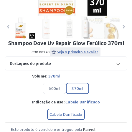
keyboard_arrow_left
keyboard_arrow_right
Shampoo Dove Uv Repair Glow Ferúlico 370ml
star
Seja o primeiro a avaliar
COD 88243
Destaques do produto
Volume:
370ml
600ml
370ml
Indicação de uso:
Cabelo Danificado
Cabelo Danificado
Este produto é vendido e entregue pela
Panvel
.