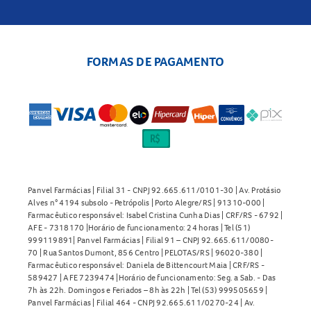
Conheça outros produtos em
Shampoos
na Panvel
Farmácias e encontre tudo o que precisa para cuidar dos
cabelos com proteção UV e brilho.
FORMAS DE PAGAMENTO
Panvel Farmácias | Filial 31 - CNPJ 92.665.611/0101-30 | Av. Protásio
Alves n° 4194 subsolo - Petrópolis | Porto Alegre/RS | 91310-000 |
Farmacêutico responsável: Isabel Cristina Cunha Dias | CRF/RS - 6792 |
AFE - 7318170 |Horário de funcionamento: 24 horas | Tel (51)
999119891| Panvel Farmácias | Filial 91 – CNPJ 92.665.611/0080-
70 | Rua Santos Dumont, 856 Centro | PELOTAS/RS | 96020-380 |
Farmacêutico responsável: Daniela de Bittencourt Maia | CRF/RS -
589427 | AFE 7239474 |Horário de funcionamento: Seg. a Sab. - Das
7h às 22h. Domingos e Feriados – 8h às 22h | Tel (53) 999505659 |
Panvel Farmácias | Filial 464 - CNPJ 92.665.611/0270-24 | Av.