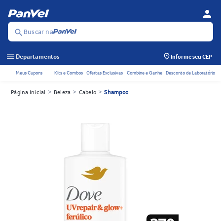
person
Menu d
Se
Buscar na
search
menu
Departamentos
Informe seu CEP
Meus Cupons
Kits e Combos
Ofertas Exclusivas
Combine e Ganhe
Desconto de Laboratório
Acessos rápidos do cabeçalho
>
>
>
Página Inicial
Beleza
Cabelo
Shampoo