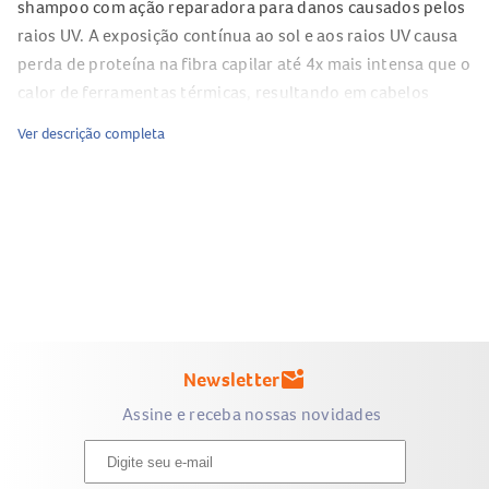
shampoo com ação reparadora para danos causados pelos
raios UV. A exposição contínua ao sol e aos raios UV causa
perda de proteína na fibra capilar até 4x mais intensa que o
calor de ferramentas térmicas, resultando em cabelos
opacos, porosos e quebradiços.
Ver descrição completa
Para que serve o
Shampoo Dove UV Repair & Glow
Ferúlico
?
Indicado para quem busca proteção prolongada contra os
raios UV, fortalecimento dos fios e até 10 vezes mais
brilho. A fórmula com tecnologia UV Ferúlico auxilia na
proteção UV
, na revitalização do cabelo e na melhora da
aparência de opacidade e frizz decorrentes da exposição
Newsletter
mark_email_unread
solar.
Assine e receba nossas novidades
Com a nova e exclusiva tecnologia UV Ferúlico, Dove atua
como um verdadeiro escudo contra os danos solares,
reparando até 99% dos danos acumulados por raios UV*.