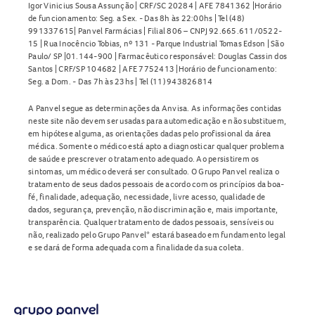
Igor Vinicius Sousa Assunção | CRF/SC 20284 | AFE 7841362 |Horário
de funcionamento: Seg. a Sex. - Das 8h às 22:00hs | Tel (48)
991337615| Panvel Farmácias | Filial 806 – CNPJ 92.665.611/0522-
15 | Rua Inocêncio Tobias, nº 131 - Parque Industrial Tomas Edson | São
Paulo/ SP |01.144-900 | Farmacêutico responsável: Douglas Cassin dos
Santos | CRF/SP 104682 | AFE 7752413 |Horário de funcionamento:
Seg. a Dom. - Das 7h às 23hs | Tel (11) 943826814
A Panvel segue as determinações da Anvisa. As informações contidas
neste site não devem ser usadas para automedicação e não substituem,
em hipótese alguma, as orientações dadas pelo profissional da área
médica. Somente o médico está apto a diagnosticar qualquer problema
de saúde e prescrever o tratamento adequado. Ao persistirem os
sintomas, um médico deverá ser consultado. O Grupo Panvel realiza o
tratamento de seus dados pessoais de acordo com os princípios da boa-
fé, finalidade, adequação, necessidade, livre acesso, qualidade de
dados, segurança, prevenção, não discriminação e, mais importante,
transparência. Qualquer tratamento de dados pessoais, sensíveis ou
não, realizado pelo Grupo Panvel* estará baseado em fundamento legal
e se dará de forma adequada com a finalidade da sua coleta.