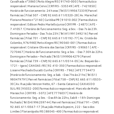
Cavalhada n° 3860 | Porto Alegre/RS | 91740-000 | Farmacêutico
responsável: Mariana Cervo | CRF/RS - 535349 | AFE - 7421850 |
Horário de funcionamento: 24 horas | Tel (51) 995672339| Panvel
Farmácias | Filial 507 - CNPJ 92.665.611/0320-28 | Av. Marechal
Floriano Peixoto n° 2160 | Curitiba/PR | 91010.002 | Farmacêutico
responsável: Edilson Pedro Martello Junior| CRF/PR - 24873 | AFE -
7.41057.1| Horário de funcionamento: Seg. a Sex. - Das 7s às 23h.
Domingos e Feriados - Das 7s às 23h | Tel (41) 991349216 | Panvel
Farmácias | Filial 701 - CNPJ 92.665.611/0192-77 | Av. Cristóvão
Colombo, 976/980| Porto Alegre/RS | 90560-001 | Farmacêutico
responsável: Crislane Oliveira dos Santos | CRF/RS - 590651 | AFE -
7270467 | Horário de funcionamento: Seg. a Sex. - Das 7:30h às 22hs.
Domingos e Feriados – Fechado | Tel (51) 999064279 | Panvel
Farmácias | Filial 739 – CNPJ 92.665.611/0514-05 | Av. Boqueirão –
1721 - Igara | CANOAS /RS | 92.410-350 | Farmacêutico responsável:
Lisiane Machado Ducatti Cunha | CRF/RS - 7962 | AFE 7734473
|Horário de funcionamento: Seg. a Sab. - Das 7hs às 21hs | Tel (51)
980479791| Panvel Farmácias | Filial 758 – CNPJ 92.665.611/0535-
30 | Av. Rua João Venzon Netto, 67 – Santa Catarina | CAXIAS DO
SUL/RS | 95032-200| Farmacêutico responsável: Marcelo de Mello
Maraschin | CRF/RS - 5072 | AFE 7776037 | Horário de
funcionamento: Seg. a Sex. - Das 8h às 22hs, Sab 8 – 18 h Domingos
Fechado | Tel (54) 996259744 | Panvel Farmácias | Filial 791 – CNPJ
92.665.611/0567-17 | Rua João Motta Espezim, 222 - Saco dos
Limões | Florianópolis/RS | 88045-400 | Farmacêutico responsável: