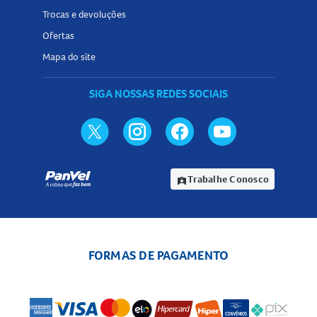
Trocas e devoluções
Ofertas
Mapa do site
SIGA NOSSAS REDES SOCIAIS
Trabalhe Conosco
assignment_ind
FORMAS DE PAGAMENTO