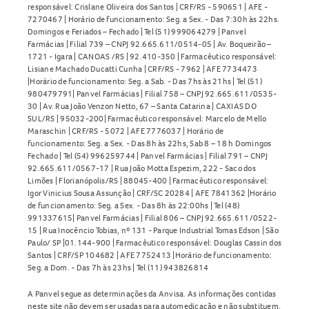
responsável: Crislane Oliveira dos Santos | CRF/RS - 590651 | AFE -
7270467 | Horário de funcionamento: Seg. a Sex. - Das 7:30h às 22hs.
Domingos e Feriados – Fechado | Tel (51) 999064279 | Panvel
Farmácias | Filial 739 – CNPJ 92.665.611/0514-05 | Av. Boqueirão –
1721 - Igara | CANOAS /RS | 92.410-350 | Farmacêutico responsável:
Lisiane Machado Ducatti Cunha | CRF/RS - 7962 | AFE 7734473
|Horário de funcionamento: Seg. a Sab. - Das 7hs às 21hs | Tel (51)
980479791| Panvel Farmácias | Filial 758 – CNPJ 92.665.611/0535-
30 | Av. Rua João Venzon Netto, 67 – Santa Catarina | CAXIAS DO
SUL/RS | 95032-200| Farmacêutico responsável: Marcelo de Mello
Maraschin | CRF/RS - 5072 | AFE 7776037 | Horário de
funcionamento: Seg. a Sex. - Das 8h às 22hs, Sab 8 – 18 h Domingos
Fechado | Tel (54) 996259744 | Panvel Farmácias | Filial 791 – CNPJ
92.665.611/0567-17 | Rua João Motta Espezim, 222 - Saco dos
Limões | Florianópolis/RS | 88045-400 | Farmacêutico responsável:
Igor Vinicius Sousa Assunção | CRF/SC 20284 | AFE 7841362 |Horário
de funcionamento: Seg. a Sex. - Das 8h às 22:00hs | Tel (48)
991337615| Panvel Farmácias | Filial 806 – CNPJ 92.665.611/0522-
15 | Rua Inocêncio Tobias, nº 131 - Parque Industrial Tomas Edson | São
Paulo/ SP |01.144-900 | Farmacêutico responsável: Douglas Cassin dos
Santos | CRF/SP 104682 | AFE 7752413 |Horário de funcionamento:
Seg. a Dom. - Das 7h às 23hs | Tel (11) 943826814
A Panvel segue as determinações da Anvisa. As informações contidas
neste site não devem ser usadas para automedicação e não substituem,