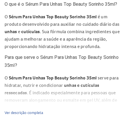
O que é o Sérum Para Unhas Top Beauty Sorinho 35ml?
O
Sérum Para Unhas Top Beauty Sorinho 35ml
é um
produto desenvolvido para auxiliar no cuidado diário das
unhas
e
cutículas
. Sua fórmula combina ingredientes que
ajudam a melhorar a saúde e a aparência da região,
proporcionando hidratação intensa e profunda.
Para que serve o Sérum Para Unhas Top Beauty Sorinho
35ml?
O
Sérum Para Unhas Top Beauty Sorinho 35ml
serve para
hidratar, nutrir e condicionar
unhas e cutículas
ressecadas
. É indicado especialmente para pessoas que
removeram alongamento ou esmalte em gel UV, além de
quem apresenta descamação ou ressecamento causado
Ver descrição completa
por produtos químicos.
Composição do Sérum Para Unhas Top Beauty Sorinho