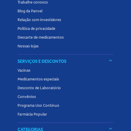
Em caso de irritação, suspenda o uso.
Trabalhe conosco
Tamanho do produto
Blog da Panvel
Relação com investidores
O
Sérum Para Unhas Top Beauty Sorinho
está disponível
Política de privacidade
em embalagem com
35ml
.
Descarte de medicamentos
Conheça outros produtos relacionados a
Tratamento para
Nossas lojas
Unhas
na Panvel Farmácias e encontre tudo o que precisa
para manter o cuidado das unhas e cutículas no dia a dia!
keyboard_arrow_down
SERVIÇOS E DESCONTOS
Vacinas
Medicamentos especiais
Desconto de Laboratório
Convênios
Programa Uso Contínuo
Farmácia Popular
keyboard_arrow_down
CATEGORIAS