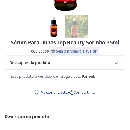
Sérum Para Unhas Top Beauty Sorinho 35ml
star
Seja o primeiro a avaliar
COD 86859
Destaques do produto
Este produto é vendido e entregue pela
Panvel
.
share
favorite_border
Adicionar à lista
Compartilhar
Descrição do produto