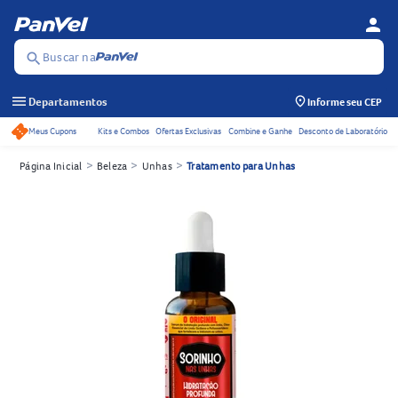
person
Menu d
Se
Buscar na
search
menu
Departamentos
Informe seu CEP
Meus Cupons
Kits e Combos
Ofertas Exclusivas
Combine e Ganhe
Desconto de Laboratório
Acessos rápidos do cabeçalho
>
>
>
Página Inicial
Beleza
Unhas
Tratamento para Unhas