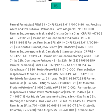
Panvel Farmácias | Filial 31 - CNPJ 92.665.611/0101-30 | Av. Protásio
Alves n° 4194 subsolo - Petrópolis | Porto Alegre/RS | 91310-000 |
Farmacêutico responsável: Isabel Cristina Cunha Dias | CRF/RS - 6792 |
AFE - 7318170 |Horário de funcionamento: 24 horas | Tel (51)
999119891| Panvel Farmácias | Filial 91 – CNPJ 92.665.611/0080-
70 | Rua Santos Dumont, 856 Centro | PELOTAS/RS | 96020-380 |
Farmacêutico responsável: Daniela de Bittencourt Maia | CRF/RS -
589427 | AFE 7239474 |Horário de funcionamento: Seg. a Sab. - Das
7h às 22h. Domingos e Feriados – 8h às 22h | Tel (53) 999505659 |
Panvel Farmácias | Filial 464 - CNPJ 92.665.611/0270-24 | Av.
Cavalhada n° 3860 | Porto Alegre/RS | 91740-000 | Farmacêutico
responsável: Mariana Cervo | CRF/RS - 535349 | AFE - 7421850 |
Horário de funcionamento: 24 horas | Tel (51) 995672339| Panvel
Farmácias | Filial 507 - CNPJ 92.665.611/0320-28 | Av. Marechal
Floriano Peixoto n° 2160 | Curitiba/PR | 91010.002 | Farmacêutico
responsável: Edilson Pedro Martello Junior| CRF/PR - 24873 | AFE -
7.41057.1| Horário de funcionamento: Seg. a Sex. - Das 7s às 23h.
Domingos e Feriados - Das 7s às 23h | Tel (41) 991349216 | Panvel
Farmácias | Filial 701 - CNPJ 92.665.611/0192-77 | Av. Cristóvão
Colombo, 976/980| Porto Alegre/RS | 90560-001 | Farmacêutico