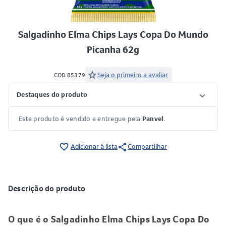
Salgadinho Elma Chips Lays Copa Do Mundo
Picanha 62g
star
Seja o primeiro a avaliar
COD 85379
Destaques do produto
Este produto é vendido e entregue pela
Panvel
.
share
favorite_border
Adicionar à lista
Compartilhar
Descrição do produto
O que é o Salgadinho Elma Chips Lays Copa Do