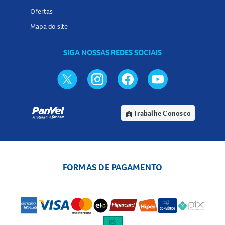
Ofertas
Mapa do site
SIGA NOSSAS REDES SOCIAIS
Trabalhe Conosco
assignment_ind
FORMAS DE PAGAMENTO