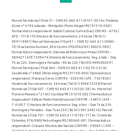
Panvel Farmácias | Filial 31 - CNPJ 92.665.611/0101-30 | Av. Protásio
Alves n° 4194 subsolo - Petrópolis | Porto Alegre/RS | 91310-000 |
Farmacêutico responsável: Isabel Cristina Cunha Dias | CRF/RS - 6792 |
AFE - 7318170 |Horário de funcionamento: 24 horas | Tel (51)
999119891| Panvel Farmácias | Filial 91 – CNPJ 92.665.611/0080-
70 | Rua Santos Dumont, 856 Centro | PELOTAS/RS | 96020-380 |
Farmacêutico responsável: Daniela de Bittencourt Maia | CRF/RS -
589427 | AFE 7239474 |Horário de funcionamento: Seg. a Sab. - Das
7h às 22h. Domingos e Feriados – 8h às 22h | Tel (53) 999505659 |
Panvel Farmácias | Filial 464 - CNPJ 92.665.611/0270-24 | Av.
Cavalhada n° 3860 | Porto Alegre/RS | 91740-000 | Farmacêutico
responsável: Mariana Cervo | CRF/RS - 535349 | AFE - 7421850 |
Horário de funcionamento: 24 horas | Tel (51) 995672339| Panvel
Farmácias | Filial 507 - CNPJ 92.665.611/0320-28 | Av. Marechal
Floriano Peixoto n° 2160 | Curitiba/PR | 91010.002 | Farmacêutico
responsável: Edilson Pedro Martello Junior| CRF/PR - 24873 | AFE -
7.41057.1| Horário de funcionamento: Seg. a Sex. - Das 7s às 23h.
Domingos e Feriados - Das 7s às 23h | Tel (41) 991349216 | Panvel
Farmácias | Filial 701 - CNPJ 92.665.611/0192-77 | Av. Cristóvão
Colombo, 976/980| Porto Alegre/RS | 90560-001 | Farmacêutico
responsável: Crislane Oliveira dos Santos | CRF/RS - 590651 | AFE -
7270467 | Horário de funcionamento: Seg. a Sex. - Das 7:30h às 22hs.