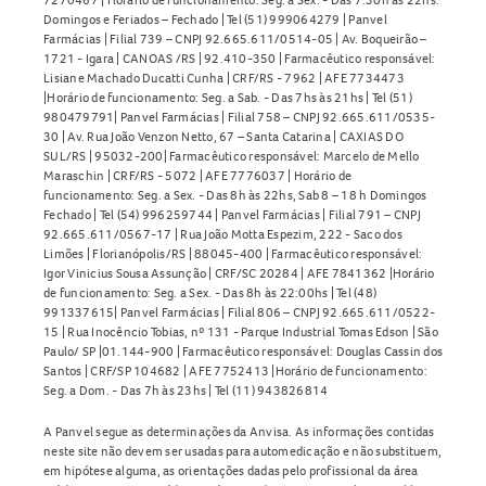
Domingos e Feriados – Fechado | Tel (51) 999064279 | Panvel
Farmácias | Filial 739 – CNPJ 92.665.611/0514-05 | Av. Boqueirão –
1721 - Igara | CANOAS /RS | 92.410-350 | Farmacêutico responsável:
Lisiane Machado Ducatti Cunha | CRF/RS - 7962 | AFE 7734473
|Horário de funcionamento: Seg. a Sab. - Das 7hs às 21hs | Tel (51)
980479791| Panvel Farmácias | Filial 758 – CNPJ 92.665.611/0535-
30 | Av. Rua João Venzon Netto, 67 – Santa Catarina | CAXIAS DO
SUL/RS | 95032-200| Farmacêutico responsável: Marcelo de Mello
Maraschin | CRF/RS - 5072 | AFE 7776037 | Horário de
funcionamento: Seg. a Sex. - Das 8h às 22hs, Sab 8 – 18 h Domingos
Fechado | Tel (54) 996259744 | Panvel Farmácias | Filial 791 – CNPJ
92.665.611/0567-17 | Rua João Motta Espezim, 222 - Saco dos
Limões | Florianópolis/RS | 88045-400 | Farmacêutico responsável:
Igor Vinicius Sousa Assunção | CRF/SC 20284 | AFE 7841362 |Horário
de funcionamento: Seg. a Sex. - Das 8h às 22:00hs | Tel (48)
991337615| Panvel Farmácias | Filial 806 – CNPJ 92.665.611/0522-
15 | Rua Inocêncio Tobias, nº 131 - Parque Industrial Tomas Edson | São
Paulo/ SP |01.144-900 | Farmacêutico responsável: Douglas Cassin dos
Santos | CRF/SP 104682 | AFE 7752413 |Horário de funcionamento:
Seg. a Dom. - Das 7h às 23hs | Tel (11) 943826814
A Panvel segue as determinações da Anvisa. As informações contidas
neste site não devem ser usadas para automedicação e não substituem,
em hipótese alguma, as orientações dadas pelo profissional da área