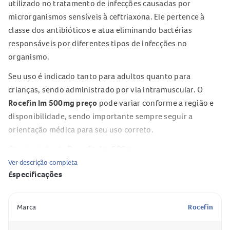
utilizado no tratamento de infecções causadas por
microrganismos sensíveis à ceftriaxona. Ele pertence à
classe dos antibióticos e atua eliminando bactérias
responsáveis por diferentes tipos de infecções no
organismo.
Seu uso é indicado tanto para adultos quanto para
crianças, sendo administrado por via intramuscular. O
Rocefin Im 500mg preço
pode variar conforme a região e
disponibilidade, sendo importante sempre seguir a
orientação médica para seu uso correto.
Composição do
Rocefin Im 500mg
Ver descrição completa
Ceftriaxona (sob a forma de sal dissódico)
– equivalente a
Especificações
500 mg por frasco-ampola
Sódio – aproximadamente 41,5 mg por frasco
Especificação
Valor
Marca
Rocefin
Diluente: cloridrato de lidocaína (quando fornecido para
aplicação intramuscular)