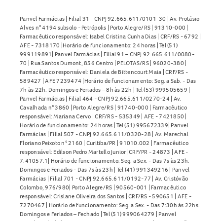
Panvel Farmácias e encontre tudo o que precisa para o
tratamento de infecções bacterianas!
Panvel Farmácias | Filial 31 - CNPJ 92.665.611/0101-30 | Av. Protásio
Alves n° 4194 subsolo - Petrópolis | Porto Alegre/RS | 91310-000 |
Farmacêutico responsável: Isabel Cristina Cunha Dias | CRF/RS - 6792 |
AFE - 7318170 |Horário de funcionamento: 24 horas | Tel (51)
999119891| Panvel Farmácias | Filial 91 – CNPJ 92.665.611/0080-
70 | Rua Santos Dumont, 856 Centro | PELOTAS/RS | 96020-380 |
Farmacêutico responsável: Daniela de Bittencourt Maia | CRF/RS -
589427 | AFE 7239474 |Horário de funcionamento: Seg. a Sab. - Das
7h às 22h. Domingos e Feriados – 8h às 22h | Tel (53) 999505659 |
Panvel Farmácias | Filial 464 - CNPJ 92.665.611/0270-24 | Av.
Cavalhada n° 3860 | Porto Alegre/RS | 91740-000 | Farmacêutico
responsável: Mariana Cervo | CRF/RS - 535349 | AFE - 7421850 |
Horário de funcionamento: 24 horas | Tel (51) 995672339| Panvel
Farmácias | Filial 507 - CNPJ 92.665.611/0320-28 | Av. Marechal
Floriano Peixoto n° 2160 | Curitiba/PR | 91010.002 | Farmacêutico
responsável: Edilson Pedro Martello Junior| CRF/PR - 24873 | AFE -
7.41057.1| Horário de funcionamento: Seg. a Sex. - Das 7s às 23h.
Domingos e Feriados - Das 7s às 23h | Tel (41) 991349216 | Panvel
Farmácias | Filial 701 - CNPJ 92.665.611/0192-77 | Av. Cristóvão
Colombo, 976/980| Porto Alegre/RS | 90560-001 | Farmacêutico
responsável: Crislane Oliveira dos Santos | CRF/RS - 590651 | AFE -
7270467 | Horário de funcionamento: Seg. a Sex. - Das 7:30h às 22hs.
Domingos e Feriados – Fechado | Tel (51) 999064279 | Panvel