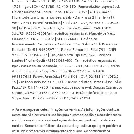
Farmácias | Filial 739 – CNPJ 92.665.611/0514-05 | Av. Boqueirão –
1721 - Igara | CANOAS /RS | 92.410-350 | Farmacêutico responsável:
Lisiane Machado Ducatti Cunha | CRF/RS - 7962 | AFE 7734473
|Horário de funcionamento: Seg. a Sab. - Das 7hs às 21hs | Tel (51)
980479791| Panvel Farmácias | Filial 758 – CNPJ 92.665.611/0535-
30 | Av. Rua João Venzon Netto, 67 – Santa Catarina | CAXIAS DO
SUL/RS | 95032-200| Farmacêutico responsável: Marcelo de Mello
Maraschin | CRF/RS - 5072 | AFE 7776037 | Horário de
funcionamento: Seg. a Sex. - Das 8h às 22hs, Sab 8 – 18 h Domingos
Fechado | Tel (54) 996259744 | Panvel Farmácias | Filial 791 – CNPJ
92.665.611/0567-17 | Rua João Motta Espezim, 222 - Saco dos
Limões | Florianópolis/RS | 88045-400 | Farmacêutico responsável:
Igor Vinicius Sousa Assunção | CRF/SC 20284 | AFE 7841362 |Horário
de funcionamento: Seg. a Sex. - Das 8h às 22:00hs | Tel (48)
991337615| Panvel Farmácias | Filial 806 – CNPJ 92.665.611/0522-
15 | Rua Inocêncio Tobias, nº 131 - Parque Industrial Tomas Edson | São
Paulo/ SP |01.144-900 | Farmacêutico responsável: Douglas Cassin dos
Santos | CRF/SP 104682 | AFE 7752413 |Horário de funcionamento:
Seg. a Dom. - Das 7h às 23hs | Tel (11) 943826814
A Panvel segue as determinações da Anvisa. As informações contidas
neste site não devem ser usadas para automedicação e não substituem,
em hipótese alguma, as orientações dadas pelo profissional da área
médica. Somente o médico está apto a diagnosticar qualquer problema
de saúde e prescrever o tratamento adequado. Ao persistirem os