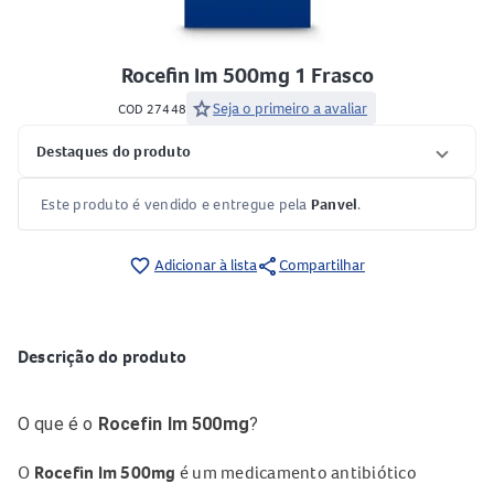
Rocefin Im 500mg 1 Frasco
star
Seja o primeiro a avaliar
COD 27448
Destaques do produto
Este produto é vendido e entregue pela
Panvel
.
share
favorite_border
Adicionar à lista
Compartilhar
Descrição do produto
O que é o
Rocefin Im 500mg
?
O
Rocefin Im 500mg
é um medicamento antibiótico