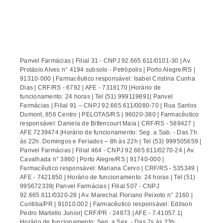
Panvel Farmácias | Filial 31 - CNPJ 92.665.611/0101-30 | Av.
Protásio Alves n° 4194 subsolo - Petrópolis | Porto Alegre/RS |
91310-000 | Farmacêutico responsável: Isabel Cristina Cunha
Dias | CRF/RS - 6792 | AFE - 7318170 |Horário de
funcionamento: 24 horas | Tel (51) 999119891| Panvel
Farmácias | Filial 91 – CNPJ 92.665.611/0080-70 | Rua Santos
Dumont, 856 Centro | PELOTAS/RS | 96020-380 | Farmacêutico
responsável: Daniela de Bittencourt Maia | CRF/RS - 589427 |
AFE 7239474 |Horário de funcionamento: Seg. a Sab. - Das 7h
às 22h. Domingos e Feriados – 8h às 22h | Tel (53) 999505659 |
Panvel Farmácias | Filial 464 - CNPJ 92.665.611/0270-24 | Av.
Cavalhada n° 3860 | Porto Alegre/RS | 91740-000 |
Farmacêutico responsável: Mariana Cervo | CRF/RS - 535349 |
AFE - 7421850 | Horário de funcionamento: 24 horas | Tel (51)
995672339| Panvel Farmácias | Filial 507 - CNPJ
92.665.611/0320-28 | Av. Marechal Floriano Peixoto n° 2160 |
Curitiba/PR | 91010.002 | Farmacêutico responsável: Edilson
Pedro Martello Junior| CRF/PR - 24873 | AFE - 7.41057.1|
Horário de funcionamento: Seg. a Sex. - Das 7s às 23h.