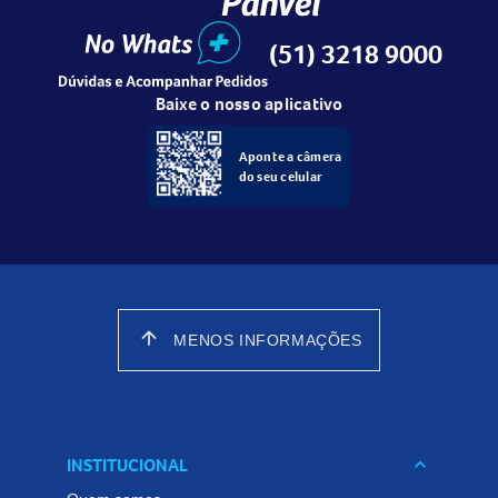
(51) 3218 9000
Baixe o nosso aplicativo
Aponte a câmera
do seu celular
arrow_upward
MENOS INFORMAÇÕES
INSTITUCIONAL
keyboard_arrow_down