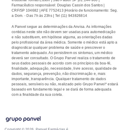
Industrial Tomas Edson | São Paulo/ SP |01.144-900 |
Farmacêutico responsável: Douglas Cassin dos Santos |
CRF/SP 104682 | AFE 7752413 |Horário de funcionamento: Seg.
a Dom. - Das 7h às 23hs | Tel (11) 943826814
A Panvel segue as determinações da Anvisa. As informações
contidas neste site não devem ser usadas para automedicação
e não substituem, em hipótese alguma, as orientações dadas
pelo profissional da área médica. Somente o médico está apto a
diagnosticar qualquer problema de saúde e prescrever o
tratamento adequado. Ao persistirem os sintomas, um médico
deverá ser consultado. O Grupo Panvel realiza o tratamento de
seus dados pessoais de acordo com os princípios da boa-fé,
finalidade, adequação, necessidade, livre acesso, qualidade de
dados, segurança, prevenção, não discriminação e, mais
importante, transparência. Qualquer tratamento de dados
pessoais, sensíveis ou não, realizado pelo Grupo Panvel* estará
baseado em fundamento legal e se dará de forma adequada
com a finalidade da sua coleta.
Copyright © 2026. Panvel Farmácias é