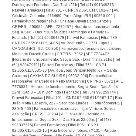
Domingos e Feriados - Das 7s às 23h | Tel (41) 991349216 |
Panvel Farmácias | Filial 701 - CNPJ 92.665.611/0192-77 | Av.
Cristóvão Colombo, 976/980| Porto Alegre/RS | 90560-001 |
Farmacêutico responsável: Crislane Oliveira dos Santos |
CRF/RS - 590651 | AFE - 7270467 | Horário de funcionamento:
Seg. a Sex. - Das 7:30h às 22hs. Domingos e Feriados –
Fechado | Tel (51) 999064279 | Panvel Farmácias | Filial 739 –
CNPJ 92.665.611/0514-05 | Av. Boqueirão – 1721 - Igara |
CANOAS /RS | 92.410-350 | Farmacêutico responsável: Lisiane
Machado Ducatti Cunha | CRF/RS - 7962 | AFE 7734473
|Horário de funcionamento: Seg. a Sab. - Das 7hs às 21hs | Tel
(51) 980479791| Panvel Farmácias | Filial 758 – CNPJ
92.665.611/0535-30 | Av. Rua João Venzon Netto, 67 – Santa
Catarina | CAXIAS DO SUL/RS | 95032-200| Farmacêutico
responsável: Marcelo de Mello Maraschin | CRF/RS - 5072 | AFE
7776037 | Horário de funcionamento: Seg. a Sex. - Das 8h às
22hs, Sab 8 – 18 h Domingos Fechado | Tel (54) 996259744 |
Panvel Farmácias | Filial 791 – CNPJ 92.665.611/0567-17 | Rua
João Motta Espezim, 222 - Saco dos Limões | Florianópolis/RS |
88045-400 | Farmacêutico responsável: Igor Vinicius Sousa
Assunção | CRF/SC 20284 | AFE 7841362 |Horário de
funcionamento: Seg. a Sex. - Das 8h às 22:00hs | Tel (48)
991337615| Panvel Farmácias | Filial 806 – CNPJ
92.665.611/0522-15 | Rua Inocêncio Tobias, nº 131 - Parque