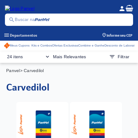
Se
person
Menu do c
search
Buscar na
menu
Departamentos
Informe seu CEP
Meus Cupons
Kits e Combos
Ofertas Exclusivas
Combine e Ganhe
Desconto de Laboratór
Acessos rápidos do cabeçalho
keyboard_arrow_down
filter_list
24 itens
Mais Relevantes
Filtrar
Panvel
> Carvedilol
carvedilol