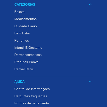
CATEGORIAS
keyboard_arrow_down
Beleza
Medicamentos
Cuidado Diário
Bem Estar
Perfumes
Infantil E Gestante
Dermocosméticos
Produtos Panvel
Panvel Clinic
AJUDA
keyboard_arrow_down
Central de informações
Perguntas frequentes
Formas de pagamento