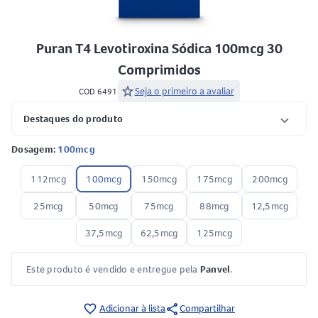
Puran T4 Levotiroxina Sódica 100mcg 30
Comprimidos
star
Seja o primeiro a avaliar
COD 6491
Destaques do produto
Dosagem:
100mcg
112mcg
100mcg
150mcg
175mcg
200mcg
25mcg
50mcg
75mcg
88mcg
12,5mcg
37,5mcg
62,5mcg
125mcg
Este produto é vendido e entregue pela
Panvel
.
share
favorite_border
Adicionar à lista
Compartilhar