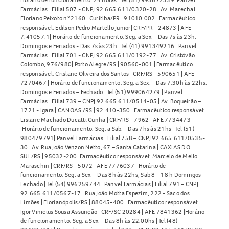
Farmácias | Filial 507 - CNPJ 92.665.611/0320-28 | Av. Marechal
Floriano Peixoto n° 2160 | Curitiba/PR | 91010.002 | Farmacêutico
responsável: Edilson Pedro Martello Junior| CRF/PR - 24873 | AFE -
7.41057.1| Horário de funcionamento: Seg. a Sex. - Das 7s às 23h.
Domingos e Feriados - Das 7s às 23h | Tel (41) 991349216 | Panvel
Farmácias | Filial 701 - CNPJ 92.665.611/0192-77 | Av. Cristóvão
Colombo, 976/980| Porto Alegre/RS | 90560-001 | Farmacêutico
responsável: Crislane Oliveira dos Santos | CRF/RS - 590651 | AFE -
7270467 | Horário de funcionamento: Seg. a Sex. - Das 7:30h às 22hs.
Domingos e Feriados – Fechado | Tel (51) 999064279 | Panvel
Farmácias | Filial 739 – CNPJ 92.665.611/0514-05 | Av. Boqueirão –
1721 - Igara | CANOAS /RS | 92.410-350 | Farmacêutico responsável:
Lisiane Machado Ducatti Cunha | CRF/RS - 7962 | AFE 7734473
|Horário de funcionamento: Seg. a Sab. - Das 7hs às 21hs | Tel (51)
980479791| Panvel Farmácias | Filial 758 – CNPJ 92.665.611/0535-
30 | Av. Rua João Venzon Netto, 67 – Santa Catarina | CAXIAS DO
SUL/RS | 95032-200| Farmacêutico responsável: Marcelo de Mello
Maraschin | CRF/RS - 5072 | AFE 7776037 | Horário de
funcionamento: Seg. a Sex. - Das 8h às 22hs, Sab 8 – 18 h Domingos
Fechado | Tel (54) 996259744 | Panvel Farmácias | Filial 791 – CNPJ
92.665.611/0567-17 | Rua João Motta Espezim, 222 - Saco dos
Limões | Florianópolis/RS | 88045-400 | Farmacêutico responsável:
Igor Vinicius Sousa Assunção | CRF/SC 20284 | AFE 7841362 |Horário
de funcionamento: Seg. a Sex. - Das 8h às 22:00hs | Tel (48)