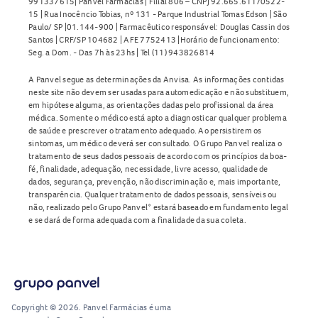
991337615| Panvel Farmácias | Filial 806 – CNPJ 92.665.611/0522-
15 | Rua Inocêncio Tobias, nº 131 - Parque Industrial Tomas Edson | São
Paulo/ SP |01.144-900 | Farmacêutico responsável: Douglas Cassin dos
Santos | CRF/SP 104682 | AFE 7752413 |Horário de funcionamento:
Seg. a Dom. - Das 7h às 23hs | Tel (11) 943826814
A Panvel segue as determinações da Anvisa. As informações contidas
neste site não devem ser usadas para automedicação e não substituem,
em hipótese alguma, as orientações dadas pelo profissional da área
médica. Somente o médico está apto a diagnosticar qualquer problema
de saúde e prescrever o tratamento adequado. Ao persistirem os
sintomas, um médico deverá ser consultado. O Grupo Panvel realiza o
tratamento de seus dados pessoais de acordo com os princípios da boa-
fé, finalidade, adequação, necessidade, livre acesso, qualidade de
dados, segurança, prevenção, não discriminação e, mais importante,
transparência. Qualquer tratamento de dados pessoais, sensíveis ou
não, realizado pelo Grupo Panvel* estará baseado em fundamento legal
e se dará de forma adequada com a finalidade da sua coleta.
Copyright © 2026. Panvel Farmácias é uma