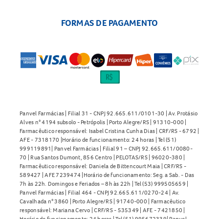
FORMAS DE PAGAMENTO
Panvel Farmácias | Filial 31 - CNPJ 92.665.611/0101-30 | Av. Protásio
Alves n° 4194 subsolo - Petrópolis | Porto Alegre/RS | 91310-000 |
Farmacêutico responsável: Isabel Cristina Cunha Dias | CRF/RS - 6792 |
AFE - 7318170 |Horário de funcionamento: 24 horas | Tel (51)
999119891| Panvel Farmácias | Filial 91 – CNPJ 92.665.611/0080-
70 | Rua Santos Dumont, 856 Centro | PELOTAS/RS | 96020-380 |
Farmacêutico responsável: Daniela de Bittencourt Maia | CRF/RS -
589427 | AFE 7239474 |Horário de funcionamento: Seg. a Sab. - Das
7h às 22h. Domingos e Feriados – 8h às 22h | Tel (53) 999505659 |
Panvel Farmácias | Filial 464 - CNPJ 92.665.611/0270-24 | Av.
Cavalhada n° 3860 | Porto Alegre/RS | 91740-000 | Farmacêutico
responsável: Mariana Cervo | CRF/RS - 535349 | AFE - 7421850 |
Horário de funcionamento: 24 horas | Tel (51) 995672339| Panvel