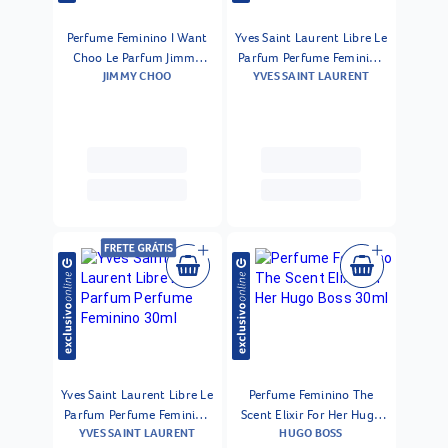
Perfume Feminino I Want
Yves Saint Laurent Libre Le
Choo Le Parfum Jimmy
Parfum Perfume Feminino
JIMMY CHOO
YVES SAINT LAURENT
Choo 100ml
50ml
Yves Saint Laurent Libre Le
Perfume Feminino The
Parfum Perfume Feminino
Scent Elixir For Her Hugo
YVES SAINT LAURENT
HUGO BOSS
30ml
Boss 30ml