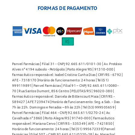
FORMAS DE PAGAMENTO
Panvel Farmácias | Filial 31 - CNPJ 92.665.611/0101-30 | Av. Protásio
Alves n° 4194 subsolo - Petrópolis | Porto Alegre/RS | 91310-000 |
Farmacêutico responsável: Isabel Cristina Cunha Dias | CRF/RS - 6792 |
AFE - 7318170 |Horário de funcionamento: 24 horas | Tel (51)
999119891| Panvel Farmácias | Filial 91 – CNPJ 92.665.611/0080-
70 | Rua Santos Dumont, 856 Centro | PELOTAS/RS | 96020-380 |
Farmacêutico responsável: Daniela de Bittencourt Maia | CRF/RS -
589427 | AFE 7239474 |Horário de funcionamento: Seg. a Sab. - Das
7h às 22h. Domingos e Feriados – 8h às 22h | Tel (53) 999505659 |
Panvel Farmácias | Filial 464 - CNPJ 92.665.611/0270-24 | Av.
Cavalhada n° 3860 | Porto Alegre/RS | 91740-000 | Farmacêutico
responsável: Mariana Cervo | CRF/RS - 535349 | AFE - 7421850 |
Horário de funcionamento: 24 horas | Tel (51) 995672339| Panvel
Farmácias | Filial 507 - CNPJ 92.665.611/0320-28 | Av. Marechal