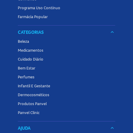
Programa Uso Contínuo
Farmácia Popular
CATEGORIAS
keyboard_arrow_down
Beleza
Medicamentos
Cuidado Diário
Bem Estar
Perfumes
Infantil E Gestante
Dermocosméticos
Produtos Panvel
Panvel Clinic
AJUDA
keyboard_arrow_down