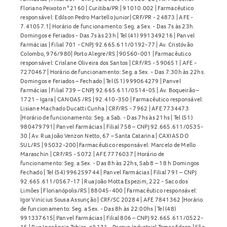
Floriano Peixoto n° 2160 | Curitiba/PR | 91010.002 | Farmacêutico
responsável: Edilson Pedro Martello Junior| CRF/PR - 24873 | AFE -
7.41057.1| Horário de funcionamento: Seg. a Sex. - Das 7s às 23h.
Domingos e Feriados - Das 7s às 23h | Tel (41) 991349216 | Panvel
Farmácias | Filial 701 - CNPJ 92.665.611/0192-77 | Av. Cristóvão
Colombo, 976/980| Porto Alegre/RS | 90560-001 | Farmacêutico
responsável: Crislane Oliveira dos Santos | CRF/RS - 590651 | AFE -
7270467 | Horário de funcionamento: Seg. a Sex. - Das 7:30h às 22hs.
Domingos e Feriados – Fechado | Tel (51) 999064279 | Panvel
Farmácias | Filial 739 – CNPJ 92.665.611/0514-05 | Av. Boqueirão –
1721 - Igara | CANOAS /RS | 92.410-350 | Farmacêutico responsável:
Lisiane Machado Ducatti Cunha | CRF/RS - 7962 | AFE 7734473
|Horário de funcionamento: Seg. a Sab. - Das 7hs às 21hs | Tel (51)
980479791| Panvel Farmácias | Filial 758 – CNPJ 92.665.611/0535-
30 | Av. Rua João Venzon Netto, 67 – Santa Catarina | CAXIAS DO
SUL/RS | 95032-200| Farmacêutico responsável: Marcelo de Mello
Maraschin | CRF/RS - 5072 | AFE 7776037 | Horário de
funcionamento: Seg. a Sex. - Das 8h às 22hs, Sab 8 – 18 h Domingos
Fechado | Tel (54) 996259744 | Panvel Farmácias | Filial 791 – CNPJ
92.665.611/0567-17 | Rua João Motta Espezim, 222 - Saco dos
Limões | Florianópolis/RS | 88045-400 | Farmacêutico responsável:
Igor Vinicius Sousa Assunção | CRF/SC 20284 | AFE 7841362 |Horário
de funcionamento: Seg. a Sex. - Das 8h às 22:00hs | Tel (48)
991337615| Panvel Farmácias | Filial 806 – CNPJ 92.665.611/0522-
15 | Rua Inocêncio Tobias, nº 131 - Parque Industrial Tomas Edson | São