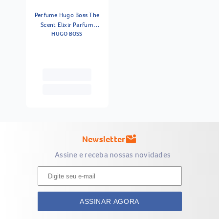
Perfume Hugo Boss The
Scent Elixir Parfum
HUGO BOSS
Masculino 100 Ml
Newsletter
mark_email_unread
Assine e receba nossas novidades
ASSINAR AGORA