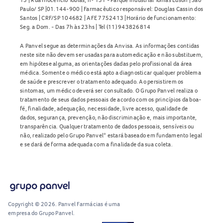
Paulo/ SP |01.144-900 | Farmacêutico responsável: Douglas Cassin dos
Santos | CRF/SP 104682 | AFE 7752413 |Horário de funcionamento:
Seg. a Dom. - Das 7h às 23hs | Tel (11) 943826814
A Panvel segue as determinações da Anvisa. As informações contidas
neste site não devem ser usadas para automedicação e não substituem,
em hipótese alguma, as orientações dadas pelo profissional da área
médica. Somente o médico está apto a diagnosticar qualquer problema
de saúde e prescrever o tratamento adequado. Ao persistirem os
sintomas, um médico deverá ser consultado. O Grupo Panvel realiza o
tratamento de seus dados pessoais de acordo com os princípios da boa-
fé, finalidade, adequação, necessidade, livre acesso, qualidade de
dados, segurança, prevenção, não discriminação e, mais importante,
transparência. Qualquer tratamento de dados pessoais, sensíveis ou
não, realizado pelo Grupo Panvel* estará baseado em fundamento legal
e se dará de forma adequada com a finalidade da sua coleta.
Copyright © 2026. Panvel Farmácias é uma
empresa do Grupo Panvel.