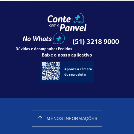
(51) 3218 9000
Baixe o nosso aplicativo
Aponte a câmera
do seu celular
arrow_upward
MENOS INFORMAÇÕES