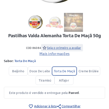
Pastilhas Valda Alemanha Torta De Maçã 50g
star
Seja o primeiro a avaliar
COD 86084
Mais informações
Sabor:
Torta De Maçã
Beijinho
Doce De Leite
Torta De Maçã
Creme Brûlée
Tiramisú
Alfajor
Este produto é vendido e entregue pela
Panvel
.
share
favorite_border
Adicionar à lista
Compartilhar