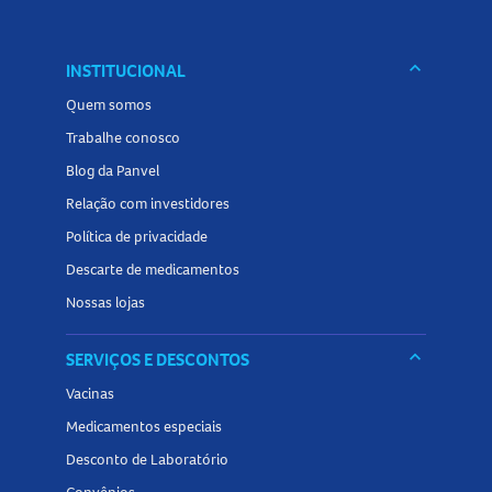
Tamanho do produto
A
Pastilhas Valda Alemanha Torta De Maçã
está disponível
keyboard_arrow_down
INSTITUCIONAL
em embalagem de 50g.
Quem somos
Trabalhe conosco
Conheça outros produtos relacionados a
balas
na Panvel
Blog da Panvel
Farmácias e encontre opções para refrescar o hálito e
Relação com investidores
complementar sua rotina de cuidado diário.
Política de privacidade
Descarte de medicamentos
Nossas lojas
keyboard_arrow_down
SERVIÇOS E DESCONTOS
Vacinas
Medicamentos especiais
Desconto de Laboratório