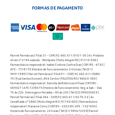
FORMAS DE PAGAMENTO
Panvel Farmácias | Filial 31 - CNPJ 92.665.611/0101-30 | Av. Protásio
Alves n° 4194 subsolo - Petrópolis | Porto Alegre/RS | 91310-000 |
Farmacêutico responsável: Isabel Cristina Cunha Dias | CRF/RS - 6792 |
AFE - 7318170 |Horário de funcionamento: 24 horas | Tel (51)
999119891| Panvel Farmácias | Filial 91 – CNPJ 92.665.611/0080-
70 | Rua Santos Dumont, 856 Centro | PELOTAS/RS | 96020-380 |
Farmacêutico responsável: Daniela de Bittencourt Maia | CRF/RS -
589427 | AFE 7239474 |Horário de funcionamento: Seg. a Sab. - Das
7h às 22h. Domingos e Feriados – 8h às 22h | Tel (53) 999505659 |
Panvel Farmácias | Filial 464 - CNPJ 92.665.611/0270-24 | Av.
Cavalhada n° 3860 | Porto Alegre/RS | 91740-000 | Farmacêutico
responsável: Mariana Cervo | CRF/RS - 535349 | AFE - 7421850 |
Horário de funcionamento: 24 horas | Tel (51) 995672339| Panvel