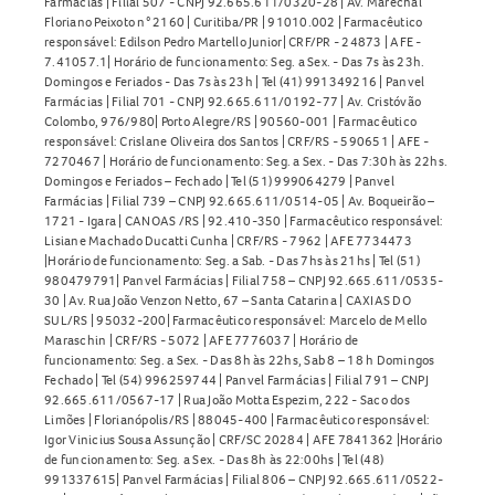
Farmácias | Filial 507 - CNPJ 92.665.611/0320-28 | Av. Marechal
Floriano Peixoto n° 2160 | Curitiba/PR | 91010.002 | Farmacêutico
responsável: Edilson Pedro Martello Junior| CRF/PR - 24873 | AFE -
7.41057.1| Horário de funcionamento: Seg. a Sex. - Das 7s às 23h.
Domingos e Feriados - Das 7s às 23h | Tel (41) 991349216 | Panvel
Farmácias | Filial 701 - CNPJ 92.665.611/0192-77 | Av. Cristóvão
Colombo, 976/980| Porto Alegre/RS | 90560-001 | Farmacêutico
responsável: Crislane Oliveira dos Santos | CRF/RS - 590651 | AFE -
7270467 | Horário de funcionamento: Seg. a Sex. - Das 7:30h às 22hs.
Domingos e Feriados – Fechado | Tel (51) 999064279 | Panvel
Farmácias | Filial 739 – CNPJ 92.665.611/0514-05 | Av. Boqueirão –
1721 - Igara | CANOAS /RS | 92.410-350 | Farmacêutico responsável:
Lisiane Machado Ducatti Cunha | CRF/RS - 7962 | AFE 7734473
|Horário de funcionamento: Seg. a Sab. - Das 7hs às 21hs | Tel (51)
980479791| Panvel Farmácias | Filial 758 – CNPJ 92.665.611/0535-
30 | Av. Rua João Venzon Netto, 67 – Santa Catarina | CAXIAS DO
SUL/RS | 95032-200| Farmacêutico responsável: Marcelo de Mello
Maraschin | CRF/RS - 5072 | AFE 7776037 | Horário de
funcionamento: Seg. a Sex. - Das 8h às 22hs, Sab 8 – 18 h Domingos
Fechado | Tel (54) 996259744 | Panvel Farmácias | Filial 791 – CNPJ
92.665.611/0567-17 | Rua João Motta Espezim, 222 - Saco dos
Limões | Florianópolis/RS | 88045-400 | Farmacêutico responsável:
Igor Vinicius Sousa Assunção | CRF/SC 20284 | AFE 7841362 |Horário
de funcionamento: Seg. a Sex. - Das 8h às 22:00hs | Tel (48)
991337615| Panvel Farmácias | Filial 806 – CNPJ 92.665.611/0522-