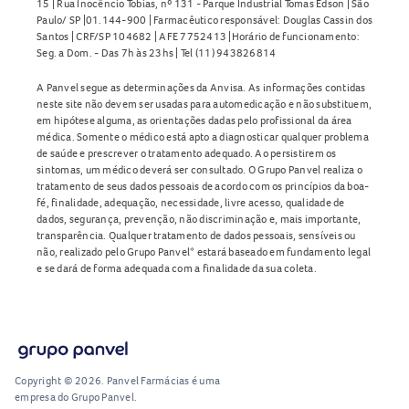
15 | Rua Inocêncio Tobias, nº 131 - Parque Industrial Tomas Edson | São
Paulo/ SP |01.144-900 | Farmacêutico responsável: Douglas Cassin dos
Santos | CRF/SP 104682 | AFE 7752413 |Horário de funcionamento:
Seg. a Dom. - Das 7h às 23hs | Tel (11) 943826814
A Panvel segue as determinações da Anvisa. As informações contidas
neste site não devem ser usadas para automedicação e não substituem,
em hipótese alguma, as orientações dadas pelo profissional da área
médica. Somente o médico está apto a diagnosticar qualquer problema
de saúde e prescrever o tratamento adequado. Ao persistirem os
sintomas, um médico deverá ser consultado. O Grupo Panvel realiza o
tratamento de seus dados pessoais de acordo com os princípios da boa-
fé, finalidade, adequação, necessidade, livre acesso, qualidade de
dados, segurança, prevenção, não discriminação e, mais importante,
transparência. Qualquer tratamento de dados pessoais, sensíveis ou
não, realizado pelo Grupo Panvel* estará baseado em fundamento legal
e se dará de forma adequada com a finalidade da sua coleta.
Copyright © 2026. Panvel Farmácias é uma
empresa do Grupo Panvel.