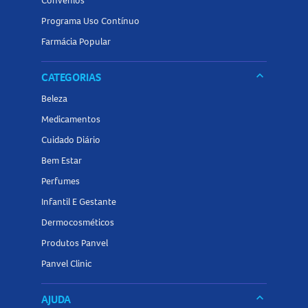
Convênios
Programa Uso Contínuo
Farmácia Popular
keyboard_arrow_down
CATEGORIAS
Beleza
Medicamentos
Cuidado Diário
Bem Estar
Perfumes
Infantil E Gestante
Dermocosméticos
Produtos Panvel
Panvel Clinic
keyboard_arrow_down
AJUDA