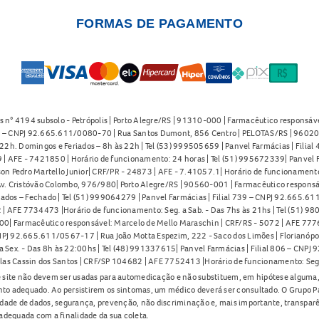
FORMAS DE PAGAMENTO
s n° 4194 subsolo - Petrópolis | Porto Alegre/RS | 91310-000 | Farmacêutico responsáve
91 – CNPJ 92.665.611/0080-70 | Rua Santos Dumont, 856 Centro | PELOTAS/RS | 96020-
2h. Domingos e Feriados – 8h às 22h | Tel (53) 999505659 | Panvel Farmácias | Filia
| AFE - 7421850 | Horário de funcionamento: 24 horas | Tel (51) 995672339| Panvel F
on Pedro Martello Junior| CRF/PR - 24873 | AFE - 7.41057.1| Horário de funcionamento: 
. Cristóvão Colombo, 976/980| Porto Alegre/RS | 90560-001 | Farmacêutico responsáve
iados – Fechado | Tel (51) 999064279 | Panvel Farmácias | Filial 739 – CNPJ 92.665.6
| AFE 7734473 |Horário de funcionamento: Seg. a Sab. - Das 7hs às 21hs | Tel (51) 9
0| Farmacêutico responsável: Marcelo de Mello Maraschin | CRF/RS - 5072 | AFE 77760
NPJ 92.665.611/0567-17 | Rua João Motta Espezim, 222 - Saco dos Limões | Florianópo
ex. - Das 8h às 22:00hs | Tel (48) 991337615| Panvel Farmácias | Filial 806 – CNPJ 
las Cassin dos Santos | CRF/SP 104682 | AFE 7752413 |Horário de funcionamento: Seg
 site não devem ser usadas para automedicação e não substituem, em hipótese alguma, 
nto adequado. Ao persistirem os sintomas, um médico deverá ser consultado. O Grupo P
lidade de dados, segurança, prevenção, não discriminação e, mais importante, transpar
adequada com a finalidade da sua coleta.