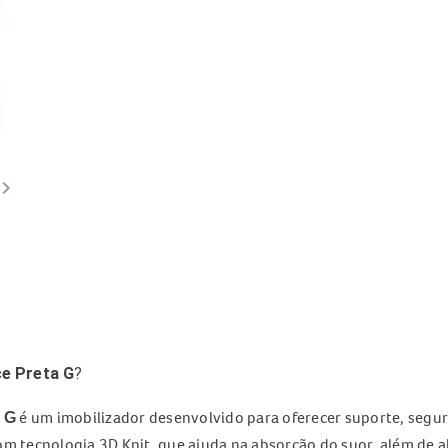
ard_arrow_right
e Preta G
?
é um imobilizador desenvolvido para oferecer suporte, segur
 G
com tecnologia 3D Knit, que ajuda na absorção do suor, além de