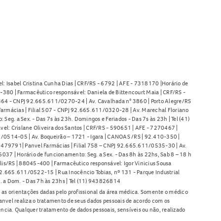
l: Isabel Cristina Cunha Dias | CRF/RS - 6792 | AFE - 7318170 |Horário de
380 | Farmacêutico responsável: Daniela de Bittencourt Maia | CRF/RS -
l 464 - CNPJ 92.665.611/0270-24 | Av. Cavalhada n° 3860 | Porto Alegre/RS
armácias | Filial 507 - CNPJ 92.665.611/0320-28 | Av. Marechal Floriano
Seg. a Sex. - Das 7s às 23h. Domingos e Feriados - Das 7s às 23h | Tel (41)
l: Crislane Oliveira dos Santos | CRF/RS - 590651 | AFE - 7270467 |
11/0514-05 | Av. Boqueirão – 1721 - Igara | CANOAS /RS | 92.410-350 |
80479791| Panvel Farmácias | Filial 758 – CNPJ 92.665.611/0535-30 | Av.
37 | Horário de funcionamento: Seg. a Sex. - Das 8h às 22hs, Sab 8 – 18 h
lis/RS | 88045-400 | Farmacêutico responsável: Igor Vinicius Sousa
92.665.611/0522-15 | Rua Inocêncio Tobias, nº 131 - Parque Industrial
. a Dom. - Das 7h às 23hs | Tel (11) 943826814
as orientações dadas pelo profissional da área médica. Somente o médico
anvel realiza o tratamento de seus dados pessoais de acordo com os
ência. Qualquer tratamento de dados pessoais, sensíveis ou não, realizado