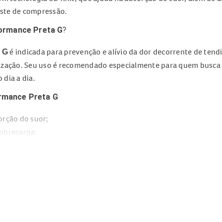
juste de compressão.
ormance Preta G
?
é indicada para prevenção e alívio da dor decorrente de tendi
 G
lização. Seu uso é recomendado especialmente para quem busca
 dia a dia.
rmance Preta G
orção do suor;
sobrecarga;
;
mbos os punhos.
mance Preta G
dades esportivas e ocupacionais;
cionadas a lesões e sobrecarga;
onforto nas regiões de desconforto;