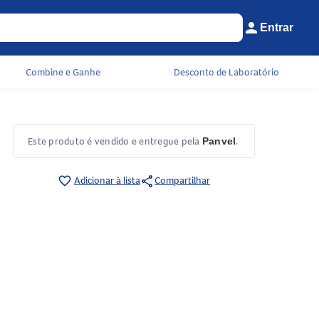
person
Entrar
Menu do cliente 
Seu c
Combine e Ganhe
Desconto de Laboratório
Este produto é vendido e entregue pela
.
Panvel
share
favorite_border
Adicionar à lista
Compartilhar