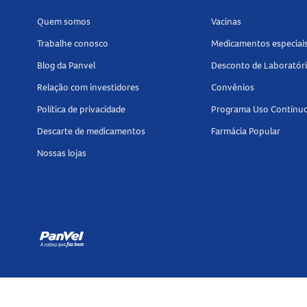
Mantenha os fechos aderentes unidos para evi
Quem somos
Vacinas
Não utilize produtos à base de cloro para re
Tamanho do produto
Trabalhe conosco
Medicamentos especiai
Blog da Panvel
Desconto de Laboratór
A
Munhequeira Mercur Performance Preta
Relação com investidores
Convênios
Conheça outros produtos relacionados à
Política de privacidade
Programa Uso Contínu
proteção e estabilidade no cuidado com a
Descarte de medicamentos
Farmácia Popular
Nossas lojas