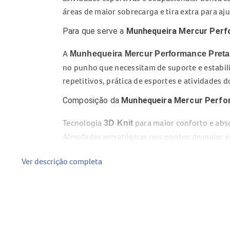
áreas de maior sobrecarga e tira extra para a
Para que serve a
Munhequeira Mercur Perf
A
Munhequeira Mercur Performance Preta
no punho que necessitam de suporte e estabi
repetitivos, prática de esportes e atividades do
Composição da
Munhequeira Mercur Perfo
Tecnologia
para maior conforto e abs
3D Knit
Almofadas estratégicas nos pontos de maior 
Tira extra para ajuste e reforço da compressão
Ver descrição completa
Modelo bilateral, podendo ser utilizado em a
Benefícios da
Munhequeira Mercur Perfor
Ajuda na estabilização do punho durante ativi
Auxilia na prevenção e no alívio de dores rela
Possui almofadas que contribuem para maior c