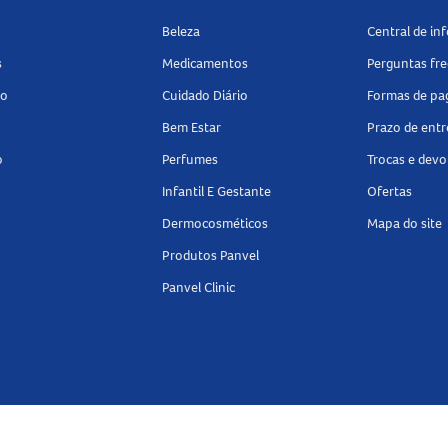
tar danos;
Beleza
Central de in
mover manchas.
s
Medicamentos
Perguntas fr
io
Cuidado Diário
Formas de p
está disponível no tamanho
, na cor
.
 G
G
preta
Bem Estar
Prazo de ent
 categoria de
Imobilizadores
na Panvel Farmácias e encont
o
Perfumes
Trocas e devo
s articulações.
Infantil E Gestante
Ofertas
Dermocosméticos
Mapa do site
Produtos Panvel
Panvel Clinic