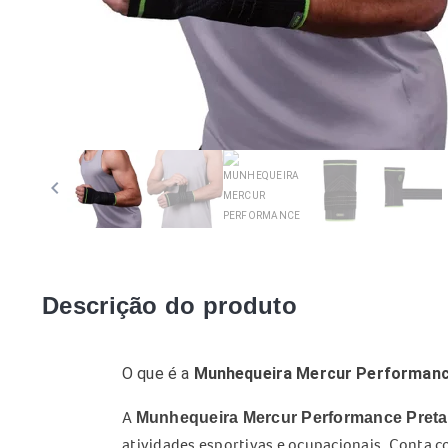
keyboard_arrow_left
keybo
Descrição do produto
O que é a
Munhequeira Mercur Performanc
A
Munhequeira Mercur Performance Preta
atividades esportivas e ocupacionais. Conta 