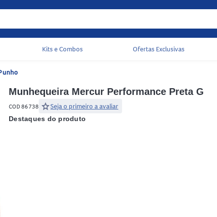
Kits e Combos
Ofertas Exclusivas
Acessos rápidos do cabeçalho
Punho
Munhequeira Mercur Performance Preta G
star
Seja o primeiro a avaliar
COD 86738
Destaques do produto