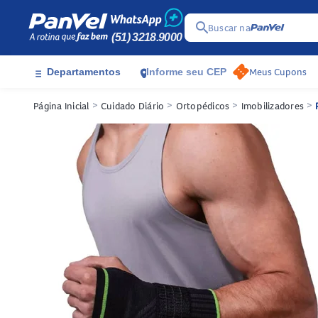
search
Buscar na
(51) 3218.9000
Meus Cupons
Departamentos
Informe seu CEP
menu
location_on
Página Inicial
>
Cuidado Diário
>
Ortopédicos
>
Imobilizadores
>