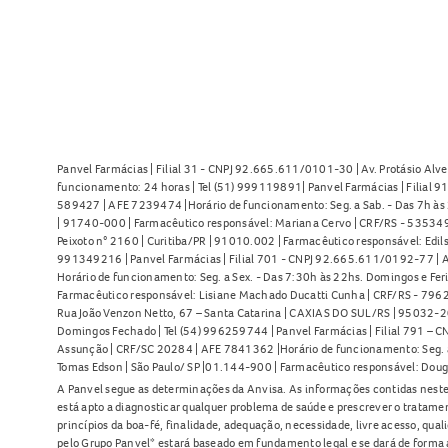
Panvel Farmácias | Filial 31 - CNPJ 92.665.611/0101-30 | Av. Protásio Alve
funcionamento: 24 horas | Tel (51) 999119891| Panvel Farmácias | Filial 
589427 | AFE 7239474 |Horário de funcionamento: Seg. a Sab. - Das 7h às 2
| 91740-000 | Farmacêutico responsável: Mariana Cervo | CRF/RS - 535349 
Peixoto n° 2160 | Curitiba/PR | 91010.002 | Farmacêutico responsável: Edils
991349216 | Panvel Farmácias | Filial 701 - CNPJ 92.665.611/0192-77 | Av
Horário de funcionamento: Seg. a Sex. - Das 7:30h às 22hs. Domingos e Fer
Farmacêutico responsável: Lisiane Machado Ducatti Cunha | CRF/RS - 7962 
Rua João Venzon Netto, 67 – Santa Catarina | CAXIAS DO SUL/RS | 95032-20
Domingos Fechado | Tel (54) 996259744 | Panvel Farmácias | Filial 791 – C
Assunção | CRF/SC 20284 | AFE 7841362 |Horário de funcionamento: Seg. a S
Tomas Edson | São Paulo/ SP |01.144-900 | Farmacêutico responsável: Doug
A Panvel segue as determinações da Anvisa. As informações contidas neste
está apto a diagnosticar qualquer problema de saúde e prescrever o tratame
princípios da boa-fé, finalidade, adequação, necessidade, livre acesso, qua
pelo Grupo Panvel* estará baseado em fundamento legal e se dará de forma 