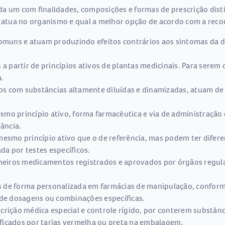
ada um com finalidades, composições e formas de prescrição disti
atua no organismo e qual a melhor opção de acordo com a rec
omuns e atuam produzindo efeitos contrários aos sintomas da 
a partir de princípios ativos de plantas medicinais. Para sere
a.
s com substâncias altamente diluídas e dinamizadas, atuam de 
mo princípio ativo, forma farmacêutica e via de administração
ância.
esmo princípio ativo que o de referência, mas podem ter difer
da por testes específicos.
meiros medicamentos registrados e aprovados por órgãos regu
de forma personalizada em farmácias de manipulação, conforme
de dosagens ou combinações específicas.
crição médica especial e controle rígido, por conterem substân
ificados por tarjas vermelha ou preta na embalagem.