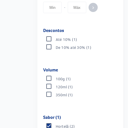
-
keyboard_arrow_right
Descontos
Até 10%
(1)
De 10% até 30%
(1)
Volume
100g
(1)
120ml
(1)
350ml
(1)
Sabor (1)
Hortelã
(2)