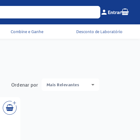
Seu c
person
Entrar
Menu do cliente e 
Combine e Ganhe
Desconto de Laboratório
Ordenar por
Mais Relevantes