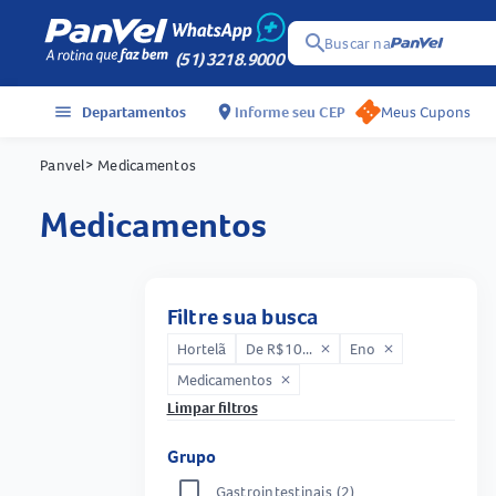
search
Buscar na
(51) 3218.9000
menu
Departamentos
location_on
Informe seu CEP
Meus Cupons
Panvel
> Medicamentos
medicamentos
Filtre sua busca
Hortelã
De R$10...
Eno
close
close
Medicamentos
close
Limpar filtros
Grupo
Gastrointestinais
(2)