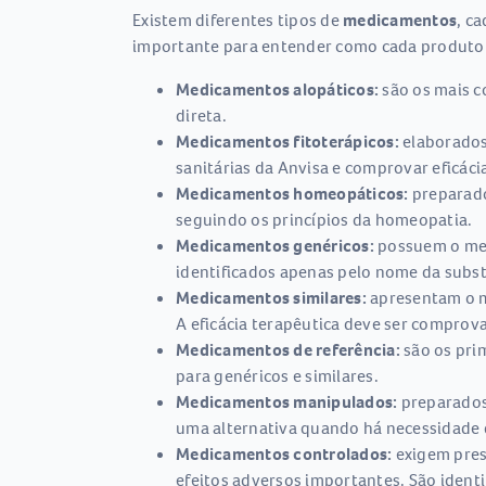
Existem diferentes tipos de
medicamentos
, c
importante para entender como cada produto 
Medicamentos alopáticos:
são os mais c
direta.
Medicamentos fitoterápicos:
elaborados 
sanitárias da Anvisa e comprovar eficáci
Medicamentos homeopáticos:
preparado
seguindo os princípios da homeopatia.
Medicamentos genéricos:
possuem o mes
identificados apenas pelo nome da subst
Medicamentos similares:
apresentam o m
A eficácia terapêutica deve ser comprova
Medicamentos de referência:
são os pri
para genéricos e similares.
Medicamentos manipulados:
preparados 
uma alternativa quando há necessidade 
Medicamentos controlados:
exigem pres
efeitos adversos importantes. São ident