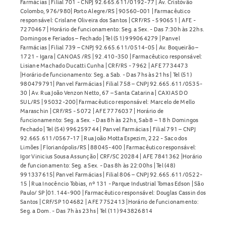
Farmácias | Filial 701 - CNPJ 92.665.611/0192-77 | Av. Cristóvão
Colombo, 976/980| Porto Alegre/RS | 90560-001 | Farmacêutico
responsável: Crislane Oliveira dos Santos | CRF/RS - 590651 | AFE -
7270467 | Horário de funcionamento: Seg. a Sex. - Das 7:30h às 22hs.
Domingos e Feriados – Fechado | Tel (51) 999064279 | Panvel
Farmácias | Filial 739 – CNPJ 92.665.611/0514-05 | Av. Boqueirão –
1721 - Igara | CANOAS /RS | 92.410-350 | Farmacêutico responsável:
Lisiane Machado Ducatti Cunha | CRF/RS - 7962 | AFE 7734473
|Horário de funcionamento: Seg. a Sab. - Das 7hs às 21hs | Tel (51)
980479791| Panvel Farmácias | Filial 758 – CNPJ 92.665.611/0535-
30 | Av. Rua João Venzon Netto, 67 – Santa Catarina | CAXIAS DO
SUL/RS | 95032-200| Farmacêutico responsável: Marcelo de Mello
Maraschin | CRF/RS - 5072 | AFE 7776037 | Horário de
funcionamento: Seg. a Sex. - Das 8h às 22hs, Sab 8 – 18 h Domingos
Fechado | Tel (54) 996259744 | Panvel Farmácias | Filial 791 – CNPJ
92.665.611/0567-17 | Rua João Motta Espezim, 222 - Saco dos
Limões | Florianópolis/RS | 88045-400 | Farmacêutico responsável:
Igor Vinicius Sousa Assunção | CRF/SC 20284 | AFE 7841362 |Horário
de funcionamento: Seg. a Sex. - Das 8h às 22:00hs | Tel (48)
991337615| Panvel Farmácias | Filial 806 – CNPJ 92.665.611/0522-
15 | Rua Inocêncio Tobias, nº 131 - Parque Industrial Tomas Edson | São
Paulo/ SP |01.144-900 | Farmacêutico responsável: Douglas Cassin dos
Santos | CRF/SP 104682 | AFE 7752413 |Horário de funcionamento:
Seg. a Dom. - Das 7h às 23hs | Tel (11) 943826814