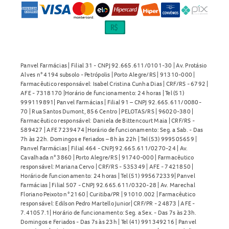
Panvel Farmácias | Filial 31 - CNPJ 92.665.611/0101-30 | Av. Protásio
Alves n° 4194 subsolo - Petrópolis | Porto Alegre/RS | 91310-000 |
Farmacêutico responsável: Isabel Cristina Cunha Dias | CRF/RS - 6792 |
AFE - 7318170 |Horário de funcionamento: 24 horas | Tel (51)
999119891| Panvel Farmácias | Filial 91 – CNPJ 92.665.611/0080-
70 | Rua Santos Dumont, 856 Centro | PELOTAS/RS | 96020-380 |
Farmacêutico responsável: Daniela de Bittencourt Maia | CRF/RS -
589427 | AFE 7239474 |Horário de funcionamento: Seg. a Sab. - Das
7h às 22h. Domingos e Feriados – 8h às 22h | Tel (53) 999505659 |
Panvel Farmácias | Filial 464 - CNPJ 92.665.611/0270-24 | Av.
Cavalhada n° 3860 | Porto Alegre/RS | 91740-000 | Farmacêutico
responsável: Mariana Cervo | CRF/RS - 535349 | AFE - 7421850 |
Horário de funcionamento: 24 horas | Tel (51) 995672339| Panvel
Farmácias | Filial 507 - CNPJ 92.665.611/0320-28 | Av. Marechal
Floriano Peixoto n° 2160 | Curitiba/PR | 91010.002 | Farmacêutico
responsável: Edilson Pedro Martello Junior| CRF/PR - 24873 | AFE -
7.41057.1| Horário de funcionamento: Seg. a Sex. - Das 7s às 23h.
Domingos e Feriados - Das 7s às 23h | Tel (41) 991349216 | Panvel