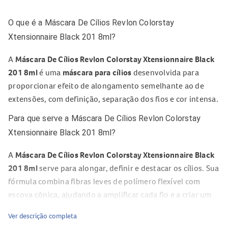
O que é a Máscara De Cílios Revlon Colorstay
Xtensionnaire Black 201 8ml?
A
Máscara De Cílios Revlon Colorstay Xtensionnaire Black
201 8ml
é uma
máscara para cílios
desenvolvida para
proporcionar efeito de alongamento semelhante ao de
extensões, com definição, separação dos fios e cor intensa.
Para que serve a Máscara De Cílios Revlon Colorstay
Xtensionnaire Black 201 8ml?
A
Máscara De Cílios Revlon Colorstay Xtensionnaire Black
201 8ml
serve para alongar, definir e destacar os cílios. Sua
fórmula combina fibras leves de polímero flexível com
escova cônica, ajudando a amplificar cada fio e a criar um
efeito de cílios até 2X mais longos.
Ver descrição completa
Composição da Máscara De Cílios Revlon Colorstay