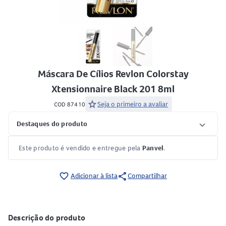
Máscara De Cílios Revlon Colorstay
Xtensionnaire Black 201 8ml
star
Seja o primeiro a avaliar
COD 87410
Destaques do produto
Este produto é vendido e entregue pela
Panvel
.
share
favorite_border
Adicionar à lista
Compartilhar
Descrição do produto