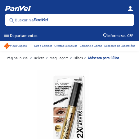
person
Menu d
Se
Buscar na
search
menu
Departamentos
Informe seu CEP
Meus Cupons
Kits e Combos
Ofertas Exclusivas
Combine e Ganhe
Desconto de Laboratório
Acessos rápidos do cabeçalho
>
>
>
>
Página Inicial
Beleza
Maquiagem
Olhos
Máscara para Cílios