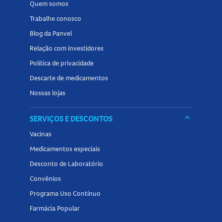
Quem somos
Não utilize o produto se houver alteração no aspecto da
fórmula.
Trabalhe conosco
Tamanho do produto
Blog da Panvel
Relação com investidores
A
Máscara De Cílios Revlon Colorstay Xtensionnaire Black
Política de privacidade
201
está disponível em embalagem com 8ml.
Descarte de medicamentos
Nossas lojas
Conheça outros produtos relacionados à
máscara para
cílios
na Panvel Farmácias e encontre tudo o que precisa
keyboard_arrow_down
SERVIÇOS E DESCONTOS
para destacar, definir e valorizar o olhar no dia a dia!
Vacinas
Medicamentos especiais
Desconto de Laboratório
Convênios
Programa Uso Contínuo
Farmácia Popular