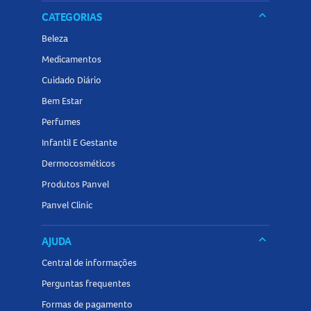
keyboard_arrow_down
CATEGORIAS
Beleza
Medicamentos
Cuidado Diário
Bem Estar
Perfumes
Infantil E Gestante
Dermocosméticos
Produtos Panvel
Panvel Clinic
keyboard_arrow_down
AJUDA
Central de informações
Perguntas frequentes
Formas de pagamento