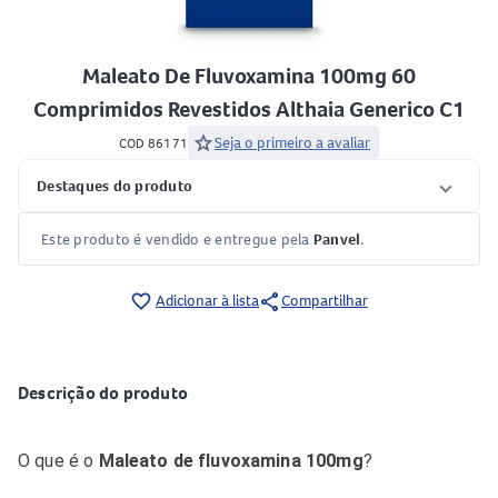
Maleato De Fluvoxamina 100mg 60
Comprimidos Revestidos Althaia Generico C1
star
Seja o primeiro a avaliar
COD 86171
Destaques do produto
Este produto é vendido e entregue pela
Panvel
.
share
favorite_border
Adicionar à lista
Compartilhar
Descrição do produto
O que é o
Maleato de fluvoxamina 100mg
?