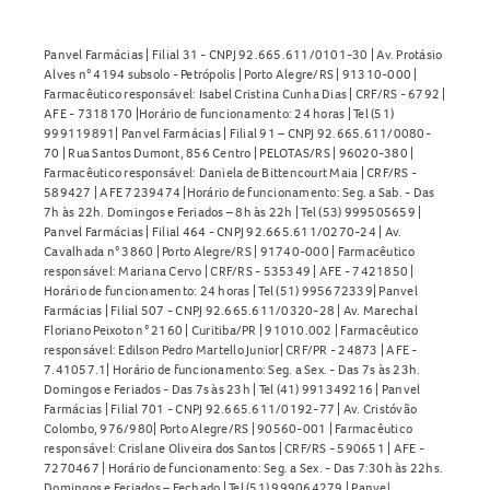
esquecimento.
Panvel Farmácias | Filial 31 - CNPJ 92.665.611/0101-30 | Av. Protásio
Em caso de dúvidas sobre como proceder, o paciente deve
Alves n° 4194 subsolo - Petrópolis | Porto Alegre/RS | 91310-000 |
entrar em contato com o médico ou farmacêutico.
Farmacêutico responsável: Isabel Cristina Cunha Dias | CRF/RS - 6792 |
AFE - 7318170 |Horário de funcionamento: 24 horas | Tel (51)
Cuidados ao usar o
Maleato de fluvoxamina 100mg
999119891| Panvel Farmácias | Filial 91 – CNPJ 92.665.611/0080-
70 | Rua Santos Dumont, 856 Centro | PELOTAS/RS | 96020-380 |
Farmacêutico responsável: Daniela de Bittencourt Maia | CRF/RS -
Durante o tratamento com
Maleato de fluvoxamina
589427 | AFE 7239474 |Horário de funcionamento: Seg. a Sab. - Das
100mg
, alguns cuidados importantes devem ser
7h às 22h. Domingos e Feriados – 8h às 22h | Tel (53) 999505659 |
Panvel Farmácias | Filial 464 - CNPJ 92.665.611/0270-24 | Av.
observados.
Cavalhada n° 3860 | Porto Alegre/RS | 91740-000 | Farmacêutico
responsável: Mariana Cervo | CRF/RS - 535349 | AFE - 7421850 |
Pacientes com histórico de pensamentos suicidas devem
Horário de funcionamento: 24 horas | Tel (51) 995672339| Panvel
ser cuidadosamente monitorados;
Farmácias | Filial 507 - CNPJ 92.665.611/0320-28 | Av. Marechal
Floriano Peixoto n° 2160 | Curitiba/PR | 91010.002 | Farmacêutico
O uso em crianças e adolescentes é indicado apenas para
responsável: Edilson Pedro Martello Junior| CRF/PR - 24873 | AFE -
TOC acima de 8 anos;
7.41057.1| Horário de funcionamento: Seg. a Sex. - Das 7s às 23h.
Pacientes idosos devem ter acompanhamento médico
Domingos e Feriados - Das 7s às 23h | Tel (41) 991349216 | Panvel
Farmácias | Filial 701 - CNPJ 92.665.611/0192-77 | Av. Cristóvão
cuidadoso;
Colombo, 976/980| Porto Alegre/RS | 90560-001 | Farmacêutico
Pessoas com doenças hepáticas ou renais podem
responsável: Crislane Oliveira dos Santos | CRF/RS - 590651 | AFE -
7270467 | Horário de funcionamento: Seg. a Sex. - Das 7:30h às 22hs.
necessitar de doses menores;
Domingos e Feriados – Fechado | Tel (51) 999064279 | Panvel