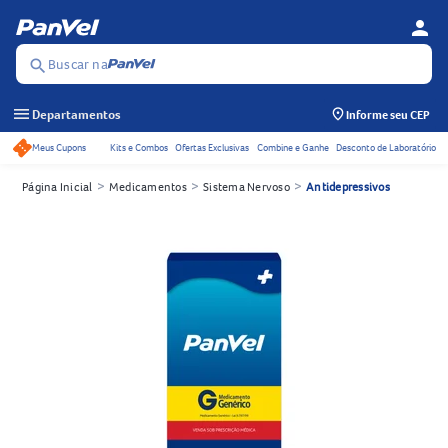
person
Menu d
Se
Buscar na
search
menu
Departamentos
Informe seu CEP
Meus Cupons
Kits e Combos
Ofertas Exclusivas
Combine e Ganhe
Desconto de Laboratório
Acessos rápidos do cabeçalho
>
>
>
Página Inicial
Medicamentos
Sistema Nervoso
Antidepressivos