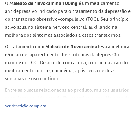
O
Maleato de fluvoxamina 100mg
é um medicamento
antidepressivo indicado para o tratamento da depressão e
do transtorno obsessivo-compulsivo (TOC). Seu princípio
ativo atua no sistema nervoso central, auxiliando na
melhora dos sintomas associados a esses transtornos.
O tratamento com
Maleato de fluvoxamina
leva à melhora
e/ou ao desaparecimento dos sintomas da depressão
maior e do TOC. De acordo com a bula, o início da ação do
medicamento ocorre, em média, após cerca de duas
semanas de uso contínuo.
Entre as buscas relacionadas ao produto, muitos usuários
pesquisam por
Maleato de fluvoxamina preço
,
Maleato de
fluvoxamina valor
e informações completas sobre o
Ver descrição completa
tratamento antidepressivo.
Composição do
Maleato de fluvoxamina 100mg