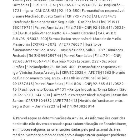
Pacientes com epilepsia devem utilizar o medicamento com
Farmácias | Filial 739 – CNPJ 92.665.611/0514-05 | Av. Boqueirão –
1721 - Igara | CANOAS /RS | 92.410-350 | Farmacêutico responsável:
cautela;
Lisiane Machado Ducatti Cunha | CRF/RS - 7962 | AFE 7734473
O medicamento pode causar sonolência, tontura e prejuízo
|Horário de funcionamento: Seg. a Sab. - Das 7hs às 21hs | Tel (51)
980479791| Panvel Farmácias | Filial 758 – CNPJ 92.665.611/0535-
da capacidade de reação;
30 | Av. Rua João Venzon Netto, 67 – Santa Catarina | CAXIAS DO
Não é recomendado dirigir veículos ou operar máquinas
SUL/RS | 95032-200| Farmacêutico responsável: Marcelo de Mello
durante o tratamento;
Maraschin | CRF/RS - 5072 | AFE 7776037 | Horário de
funcionamento: Seg. a Sex. - Das 8h às 22hs, Sab 8 – 18 h Domingos
A interrupção do tratamento deve ser gradual, conforme
Fechado | Tel (54) 996259744 | Panvel Farmácias | Filial 791 – CNPJ
orientação médica.
92.665.611/0567-17 | Rua João Motta Espezim, 222 - Saco dos
Limões | Florianópolis/RS | 88045-400 | Farmacêutico responsável:
Também é importante informar ao médico qualquer
Igor Vinicius Sousa Assunção | CRF/SC 20284 | AFE 7841362 |Horário
histórico de glaucoma, problemas cardíacos, distúrbios de
de funcionamento: Seg. a Sex. - Das 8h às 22:00hs | Tel (48)
991337615| Panvel Farmácias | Filial 806 – CNPJ 92.665.611/0522-
coagulação ou diabetes.
15 | Rua Inocêncio Tobias, nº 131 - Parque Industrial Tomas Edson | São
Paulo/ SP |01.144-900 | Farmacêutico responsável: Douglas Cassin dos
Interações medicamentosas com
Maleato de
Santos | CRF/SP 104682 | AFE 7752413 |Horário de funcionamento:
fluvoxamina 100mg
Seg. a Dom. - Das 7h às 23hs | Tel (11) 943826814
A Panvel segue as determinações da Anvisa. As informações contidas
O
Maleato de fluvoxamina
pode interagir com diversos
neste site não devem ser usadas para automedicação e não substituem,
medicamentos e substâncias.
em hipótese alguma, as orientações dadas pelo profissional da área
médica. Somente o médico está apto a diagnosticar qualquer problema