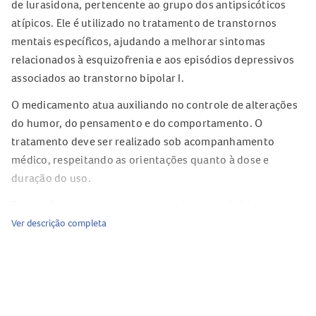
de lurasidona, pertencente ao grupo dos antipsicóticos
atípicos. Ele é utilizado no tratamento de transtornos
mentais específicos, ajudando a melhorar sintomas
relacionados à esquizofrenia e aos episódios depressivos
associados ao transtorno bipolar I.
O medicamento atua auxiliando no controle de alterações
do humor, do pensamento e do comportamento. O
tratamento deve ser realizado sob acompanhamento
médico, respeitando as orientações quanto à dose e
duração do uso.
Termos frequentemente pesquisados como
Lubip preço
,
Lubip valor
,
Lubip para transtorno bipolar
e
Lubip para
Ver descrição completa
esquizofrenia
estão relacionados a este medicamento de
uso controlado, vendido mediante prescrição médica com
retenção de receita.
Composição do
Lubip 80mg