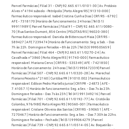
Cuidados ao usar o
Lubip 80mg
Panvel Farmácias | Filial 31 - CNPJ 92.665.611/0101-30 | Av. Protásio
Alves n° 4194 subsolo - Petrópolis | Porto Alegre/RS | 91310-000 |
Antes de iniciar o tratamento, informe ao médico se você
Farmacêutico responsável: Isabel Cristina Cunha Dias | CRF/RS - 6792 |
AFE - 7318170 |Horário de funcionamento: 24 horas | Tel (51)
possui ou já apresentou:
999119891| Panvel Farmácias | Filial 91 – CNPJ 92.665.611/0080-
70 | Rua Santos Dumont, 856 Centro | PELOTAS/RS | 96020-380 |
Psicose relacionada à demência;
Farmacêutico responsável: Daniela de Bittencourt Maia | CRF/RS -
Síndrome neuroléptica maligna;
589427 | AFE 7239474 |Horário de funcionamento: Seg. a Sab. - Das
7h às 22h. Domingos e Feriados – 8h às 22h | Tel (53) 999505659 |
Discinesia tardia;
Panvel Farmácias | Filial 464 - CNPJ 92.665.611/0270-24 | Av.
Leucopenia ou neutropenia;
Cavalhada n° 3860 | Porto Alegre/RS | 91740-000 | Farmacêutico
responsável: Mariana Cervo | CRF/RS - 535349 | AFE - 7421850 |
Pensamentos ou comportamentos suicidas;
Horário de funcionamento: 24 horas | Tel (51) 995672339| Panvel
Diabetes ou glicemia elevada;
Farmácias | Filial 507 - CNPJ 92.665.611/0320-28 | Av. Marechal
Níveis elevados de colesterol ou triglicerídeos;
Floriano Peixoto n° 2160 | Curitiba/PR | 91010.002 | Farmacêutico
responsável: Edilson Pedro Martello Junior| CRF/PR - 24873 | AFE -
Pressão arterial baixa;
7.41057.1| Horário de funcionamento: Seg. a Sex. - Das 7s às 23h.
Problemas cardíacos;
Domingos e Feriados - Das 7s às 23h | Tel (41) 991349216 | Panvel
Farmácias | Filial 701 - CNPJ 92.665.611/0192-77 | Av. Cristóvão
AVC ou outras doenças vasculares cerebrais;
Colombo, 976/980| Porto Alegre/RS | 90560-001 | Farmacêutico
Convulsões;
responsável: Crislane Oliveira dos Santos | CRF/RS - 590651 | AFE -
7270467 | Horário de funcionamento: Seg. a Sex. - Das 7:30h às 22hs.
Problemas hepáticos ou renais.
Domingos e Feriados – Fechado | Tel (51) 999064279 | Panvel
O medicamento pode causar sonolência, tontura,
Farmácias | Filial 739 – CNPJ 92.665.611/0514-05 | Av. Boqueirão –