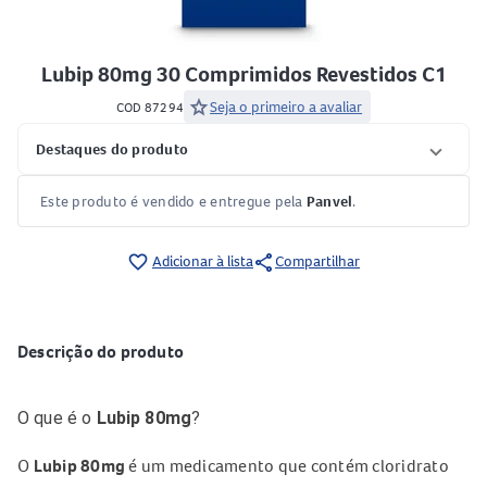
Lubip 80mg 30 Comprimidos Revestidos C1
star
Seja o primeiro a avaliar
COD 87294
Destaques do produto
Este produto é vendido e entregue pela
Panvel
.
share
favorite_border
Adicionar à lista
Compartilhar
Descrição do produto
O que é o
Lubip 80mg
?
O
Lubip 80mg
é um medicamento que contém cloridrato