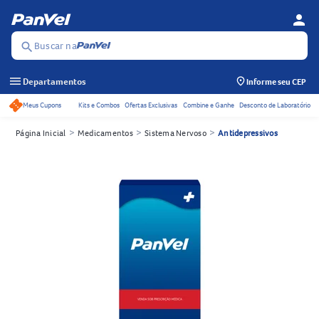
person
Menu d
Se
Buscar na
search
menu
Departamentos
Informe seu CEP
Meus Cupons
Kits e Combos
Ofertas Exclusivas
Combine e Ganhe
Desconto de Laboratório
Acessos rápidos do cabeçalho
>
>
>
Página Inicial
Medicamentos
Sistema Nervoso
Antidepressivos