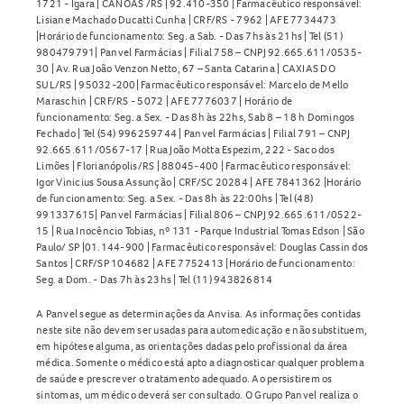
1721 - Igara | CANOAS /RS | 92.410-350 | Farmacêutico responsável:
desmaios ou perda da consciência. Por esse motivo, o
Lisiane Machado Ducatti Cunha | CRF/RS - 7962 | AFE 7734473
paciente não deve dirigir veículos, operar máquinas ou
|Horário de funcionamento: Seg. a Sab. - Das 7hs às 21hs | Tel (51)
realizar atividades perigosas até saber como reage ao
980479791| Panvel Farmácias | Filial 758 – CNPJ 92.665.611/0535-
30 | Av. Rua João Venzon Netto, 67 – Santa Catarina | CAXIAS DO
tratamento.
SUL/RS | 95032-200| Farmacêutico responsável: Marcelo de Mello
Maraschin | CRF/RS - 5072 | AFE 7776037 | Horário de
O uso durante a gravidez ou amamentação deve ocorrer
funcionamento: Seg. a Sex. - Das 8h às 22hs, Sab 8 – 18 h Domingos
somente após avaliação médica dos riscos e benefícios.
Fechado | Tel (54) 996259744 | Panvel Farmácias | Filial 791 – CNPJ
92.665.611/0567-17 | Rua João Motta Espezim, 222 - Saco dos
Limões | Florianópolis/RS | 88045-400 | Farmacêutico responsável:
O medicamento não é recomendado para crianças menores
Igor Vinicius Sousa Assunção | CRF/SC 20284 | AFE 7841362 |Horário
de 13 anos.
de funcionamento: Seg. a Sex. - Das 8h às 22:00hs | Tel (48)
991337615| Panvel Farmácias | Filial 806 – CNPJ 92.665.611/0522-
Interações medicamentosas com o
Lubip 80mg
15 | Rua Inocêncio Tobias, nº 131 - Parque Industrial Tomas Edson | São
Paulo/ SP |01.144-900 | Farmacêutico responsável: Douglas Cassin dos
Santos | CRF/SP 104682 | AFE 7752413 |Horário de funcionamento:
O
Lubip 80mg
pode interagir com diversos medicamentos.
Seg. a Dom. - Das 7h às 23hs | Tel (11) 943826814
Informe ao médico caso utilize:
A Panvel segue as determinações da Anvisa. As informações contidas
neste site não devem ser usadas para automedicação e não substituem,
Medicamentos que atuam no sistema nervoso central;
em hipótese alguma, as orientações dadas pelo profissional da área
Medicamentos para pressão arterial;
médica. Somente o médico está apto a diagnosticar qualquer problema
de saúde e prescrever o tratamento adequado. Ao persistirem os
Levodopa e outros medicamentos para doença de
sintomas, um médico deverá ser consultado. O Grupo Panvel realiza o