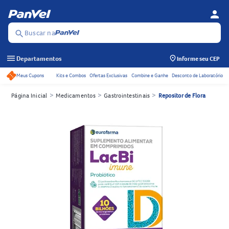
person
Menu d
Se
Buscar na
search
menu
Departamentos
Informe seu CEP
Meus Cupons
Kits e Combos
Ofertas Exclusivas
Combine e Ganhe
Desconto de Laboratório
Acessos rápidos do cabeçalho
>
>
>
Página Inicial
Medicamentos
Gastrointestinais
Repositor de Flora