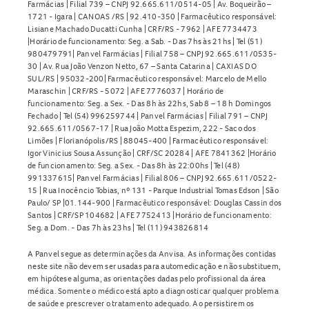
Farmácias | Filial 739 – CNPJ 92.665.611/0514-05 | Av. Boqueirão –
1721 - Igara | CANOAS /RS | 92.410-350 | Farmacêutico responsável:
Lisiane Machado Ducatti Cunha | CRF/RS - 7962 | AFE 7734473
|Horário de funcionamento: Seg. a Sab. - Das 7hs às 21hs | Tel (51)
980479791| Panvel Farmácias | Filial 758 – CNPJ 92.665.611/0535-
30 | Av. Rua João Venzon Netto, 67 – Santa Catarina | CAXIAS DO
SUL/RS | 95032-200| Farmacêutico responsável: Marcelo de Mello
Maraschin | CRF/RS - 5072 | AFE 7776037 | Horário de
funcionamento: Seg. a Sex. - Das 8h às 22hs, Sab 8 – 18 h Domingos
Fechado | Tel (54) 996259744 | Panvel Farmácias | Filial 791 – CNPJ
92.665.611/0567-17 | Rua João Motta Espezim, 222 - Saco dos
Limões | Florianópolis/RS | 88045-400 | Farmacêutico responsável:
Igor Vinicius Sousa Assunção | CRF/SC 20284 | AFE 7841362 |Horário
de funcionamento: Seg. a Sex. - Das 8h às 22:00hs | Tel (48)
991337615| Panvel Farmácias | Filial 806 – CNPJ 92.665.611/0522-
15 | Rua Inocêncio Tobias, nº 131 - Parque Industrial Tomas Edson | São
Paulo/ SP |01.144-900 | Farmacêutico responsável: Douglas Cassin dos
Santos | CRF/SP 104682 | AFE 7752413 |Horário de funcionamento:
Seg. a Dom. - Das 7h às 23hs | Tel (11) 943826814
A Panvel segue as determinações da Anvisa. As informações contidas
neste site não devem ser usadas para automedicação e não substituem,
em hipótese alguma, as orientações dadas pelo profissional da área
médica. Somente o médico está apto a diagnosticar qualquer problema
de saúde e prescrever o tratamento adequado. Ao persistirem os