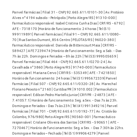
Panvel Farmácias | Filial 31 - CNPJ 92.665.611/0101-30 | Av. Protásio
Alves n° 4194 subsolo - Petrópolis | Porto Alegre/RS | 91310-000 |
Farmacêutico responsável: Isabel Cristina Cunha Dias | CRF/RS - 6792 |
AFE - 7318170 |Horário de funcionamento: 24 horas | Tel (51)
999119891| Panvel Farmácias | Filial 91 – CNPJ 92.665.611/0080-
70 | Rua Santos Dumont, 856 Centro | PELOTAS/RS | 96020-380 |
Farmacêutico responsável: Daniela de Bittencourt Maia | CRF/RS -
589427 | AFE 7239474 |Horário de funcionamento: Seg. a Sab. - Das
7h às 22h. Domingos e Feriados – 8h às 22h | Tel (53) 999505659 |
Panvel Farmácias | Filial 464 - CNPJ 92.665.611/0270-24 | Av.
Cavalhada n° 3860 | Porto Alegre/RS | 91740-000 | Farmacêutico
responsável: Mariana Cervo | CRF/RS - 535349 | AFE - 7421850 |
Horário de funcionamento: 24 horas | Tel (51) 995672339| Panvel
Farmácias | Filial 507 - CNPJ 92.665.611/0320-28 | Av. Marechal
Floriano Peixoto n° 2160 | Curitiba/PR | 91010.002 | Farmacêutico
responsável: Edilson Pedro Martello Junior| CRF/PR - 24873 | AFE -
7.41057.1| Horário de funcionamento: Seg. a Sex. - Das 7s às 23h.
Domingos e Feriados - Das 7s às 23h | Tel (41) 991349216 | Panvel
Farmácias | Filial 701 - CNPJ 92.665.611/0192-77 | Av. Cristóvão
Colombo, 976/980| Porto Alegre/RS | 90560-001 | Farmacêutico
responsável: Crislane Oliveira dos Santos | CRF/RS - 590651 | AFE -
7270467 | Horário de funcionamento: Seg. a Sex. - Das 7:30h às 22hs.
Domingos e Feriados – Fechado | Tel (51) 999064279 | Panvel