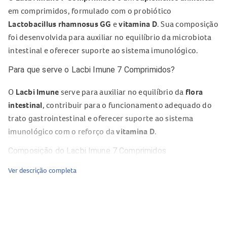
em comprimidos, formulado com o probiótico
Lactobacillus rhamnosus GG
e
vitamina D
. Sua composição
foi desenvolvida para auxiliar no equilíbrio da microbiota
intestinal e oferecer suporte ao sistema imunológico.
Para que serve o Lacbi Imune 7 Comprimidos?
O
Lacbi Imune
serve para auxiliar no equilíbrio da
flora
intestinal
, contribuir para o funcionamento adequado do
trato gastrointestinal e oferecer suporte ao sistema
imunológico com o reforço da
vitamina D
.
Composição do Lacbi Imune 7 Comprimidos
Ver descrição completa
Lactobacillus rhamnosus GG
: 10 bilhões de UFC por
comprimido;
Vitamina D
: 2.000 UI por comprimido.
Benefícios do Lacbi Imune 7 Comprimidos