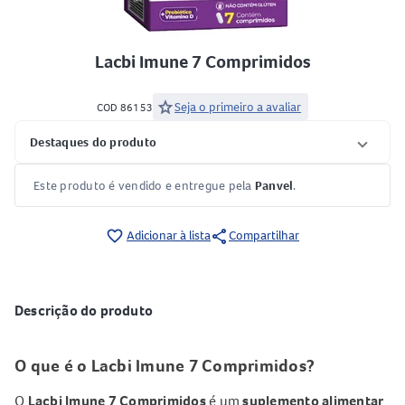
Lacbi Imune 7 Comprimidos
star
Seja o primeiro a avaliar
COD 86153
Destaques do produto
Este produto é vendido e entregue pela
Panvel
.
share
favorite_border
Adicionar à lista
Compartilhar
Descrição do produto
O que é o Lacbi Imune 7 Comprimidos?
O
Lacbi Imune 7 Comprimidos
é um
suplemento alimentar