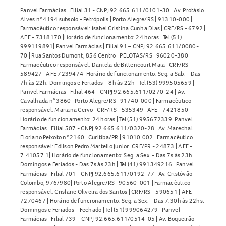
Panvel Farmácias | Filial 31 - CNPJ 92.665.611/0101-30 | Av. Protásio
Alves n° 4194 subsolo - Petrópolis | Porto Alegre/RS | 91310-000 |
Farmacêutico responsável: Isabel Cristina Cunha Dias | CRF/RS - 6792 |
AFE - 7318170 |Horário de funcionamento: 24 horas | Tel (51)
999119891| Panvel Farmácias | Filial 91 – CNPJ 92.665.611/0080-
70 | Rua Santos Dumont, 856 Centro | PELOTAS/RS | 96020-380 |
Farmacêutico responsável: Daniela de Bittencourt Maia | CRF/RS -
589427 | AFE 7239474 |Horário de funcionamento: Seg. a Sab. - Das
7h às 22h. Domingos e Feriados – 8h às 22h | Tel (53) 999505659 |
Panvel Farmácias | Filial 464 - CNPJ 92.665.611/0270-24 | Av.
Cavalhada n° 3860 | Porto Alegre/RS | 91740-000 | Farmacêutico
responsável: Mariana Cervo | CRF/RS - 535349 | AFE - 7421850 |
Horário de funcionamento: 24 horas | Tel (51) 995672339| Panvel
Farmácias | Filial 507 - CNPJ 92.665.611/0320-28 | Av. Marechal
Floriano Peixoto n° 2160 | Curitiba/PR | 91010.002 | Farmacêutico
responsável: Edilson Pedro Martello Junior| CRF/PR - 24873 | AFE -
7.41057.1| Horário de funcionamento: Seg. a Sex. - Das 7s às 23h.
Domingos e Feriados - Das 7s às 23h | Tel (41) 991349216 | Panvel
Farmácias | Filial 701 - CNPJ 92.665.611/0192-77 | Av. Cristóvão
Colombo, 976/980| Porto Alegre/RS | 90560-001 | Farmacêutico
responsável: Crislane Oliveira dos Santos | CRF/RS - 590651 | AFE -
7270467 | Horário de funcionamento: Seg. a Sex. - Das 7:30h às 22hs.
Domingos e Feriados – Fechado | Tel (51) 999064279 | Panvel
Farmácias | Filial 739 – CNPJ 92.665.611/0514-05 | Av. Boqueirão –