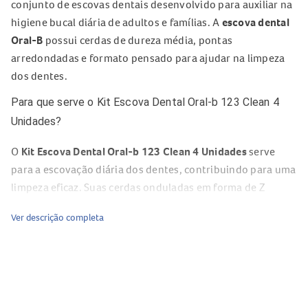
conjunto de escovas dentais desenvolvido para auxiliar na
higiene bucal diária de adultos e famílias. A
escova dental
Oral-B
possui cerdas de dureza média, pontas
arredondadas e formato pensado para ajudar na limpeza
dos dentes.
Para que serve o Kit Escova Dental Oral-b 123 Clean 4
Unidades?
O
Kit Escova Dental Oral-b 123 Clean 4 Unidades
serve
para a escovação diária dos dentes, contribuindo para uma
limpeza eficaz. Suas cerdas onduladas em forma de Z
ajudam a limpar entre os dentes, enquanto as pontas
Ver descrição completa
arredondadas são gentis com a gengiva.
A
escova de dente Oral-B Clean 123
também conta com
limpador de língua e bochechas, que pode auxiliar na
rotina de higiene bucal e na redução de manchas nos
dentes com o uso diário.