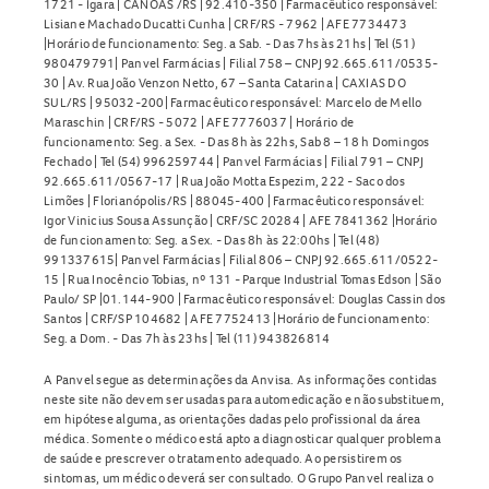
1721 - Igara | CANOAS /RS | 92.410-350 | Farmacêutico responsável:
Lisiane Machado Ducatti Cunha | CRF/RS - 7962 | AFE 7734473
|Horário de funcionamento: Seg. a Sab. - Das 7hs às 21hs | Tel (51)
980479791| Panvel Farmácias | Filial 758 – CNPJ 92.665.611/0535-
30 | Av. Rua João Venzon Netto, 67 – Santa Catarina | CAXIAS DO
SUL/RS | 95032-200| Farmacêutico responsável: Marcelo de Mello
Maraschin | CRF/RS - 5072 | AFE 7776037 | Horário de
funcionamento: Seg. a Sex. - Das 8h às 22hs, Sab 8 – 18 h Domingos
Fechado | Tel (54) 996259744 | Panvel Farmácias | Filial 791 – CNPJ
92.665.611/0567-17 | Rua João Motta Espezim, 222 - Saco dos
Limões | Florianópolis/RS | 88045-400 | Farmacêutico responsável:
Igor Vinicius Sousa Assunção | CRF/SC 20284 | AFE 7841362 |Horário
de funcionamento: Seg. a Sex. - Das 8h às 22:00hs | Tel (48)
991337615| Panvel Farmácias | Filial 806 – CNPJ 92.665.611/0522-
15 | Rua Inocêncio Tobias, nº 131 - Parque Industrial Tomas Edson | São
Paulo/ SP |01.144-900 | Farmacêutico responsável: Douglas Cassin dos
Santos | CRF/SP 104682 | AFE 7752413 |Horário de funcionamento:
Seg. a Dom. - Das 7h às 23hs | Tel (11) 943826814
A Panvel segue as determinações da Anvisa. As informações contidas
neste site não devem ser usadas para automedicação e não substituem,
em hipótese alguma, as orientações dadas pelo profissional da área
médica. Somente o médico está apto a diagnosticar qualquer problema
de saúde e prescrever o tratamento adequado. Ao persistirem os
sintomas, um médico deverá ser consultado. O Grupo Panvel realiza o