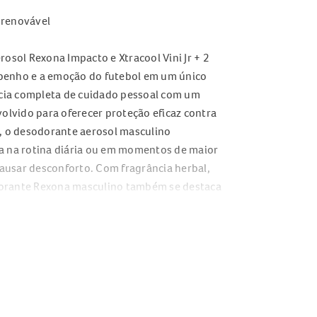
 renovável
sol Rexona Impacto e Xtracool Vini Jr + 2
penho e a emoção do futebol em um único
ncia completa de cuidado pessoal com um
volvido para oferecer proteção eficaz contra
o, o desodorante aerosol masculino
ja na rotina diária ou em momentos de maior
causar desconforto. Com fragrância herbal,
odorante Rexona masculino também se destaca
el. Garanta já seu combo especial da Rexona