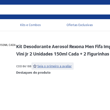
Kits e Combos
Ofertas Exclusivas
Acessos rápidos do cabeçalho
Kit Desodorante Aerosol Rexona Men Fifa Im
Vini Jr 2 Unidades 150ml Cada + 2 Figurinhas
star
Seja o primeiro a avaliar
COD 86188
Destaques do produto