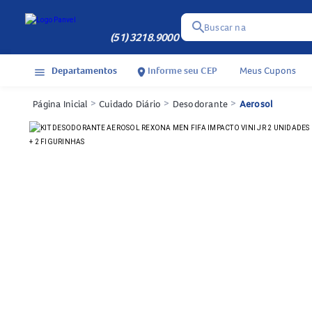
search
Buscar na
(51) 3218.9000
Departamentos
Informe seu CEP
Meus Cupons
menu
location_on
Página Inicial
>
Cuidado Diário
>
Desodorante
>
Aerosol