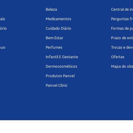
Beleza
Central de 
ais
Medicamentos
Perguntas f
ório
Cuidado Diário
Formas de 
Bem Estar
Prazo de en
nuo
Perfumes
Trocas e de
Infantil E Gestante
Ofertas
Dermocosméticos
Mapa do sit
Produtos Panvel
Panvel Clinic