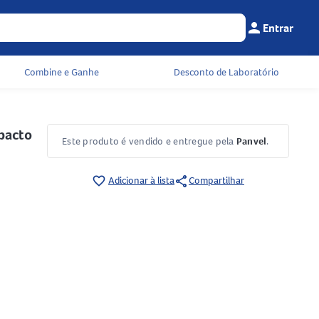
person
Entrar
Menu do cliente
Seu c
Combine e Ganhe
Desconto de Laboratório
pacto
Este produto é vendido e entregue pela
Panvel
.
share
favorite_border
Adicionar à lista
Compartilhar