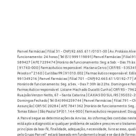
Panvel Farmácias | Filial 31 - CNPJ 92.665.611/0101-30 | Av. Protásio Alve
funcionamento: 24 horas | Tel (51) 999119891| Panvel Farmácias | Filial 
589427 | AFE 7239474 |Horário de funcionamento: Seg. a Sab. - Das 7h às 2
| 91740-000 | Farmacêutico responsável: Mariana Cervo | CRF/RS - 535349 
Peixoto n° 2160 | Curitiba/PR | 91010.002 | Farmacêutico responsável: Edils
991349216 | Panvel Farmácias | Filial 701 - CNPJ 92.665.611/0192-77 | Av
Horário de funcionamento: Seg. a Sex. - Das 7:30h às 22hs. Domingos e Fer
Farmacêutico responsável: Lisiane Machado Ducatti Cunha | CRF/RS - 7962 
Rua João Venzon Netto, 67 – Santa Catarina | CAXIAS DO SUL/RS | 95032-20
Domingos Fechado | Tel (54) 996259744 | Panvel Farmácias | Filial 791 – C
Assunção | CRF/SC 20284 | AFE 7841362 |Horário de funcionamento: Seg. a S
Tomas Edson | São Paulo/ SP |01.144-900 | Farmacêutico responsável: Doug
A Panvel segue as determinações da Anvisa. As informações contidas neste
está apto a diagnosticar qualquer problema de saúde e prescrever o tratame
princípios da boa-fé, finalidade, adequação, necessidade, livre acesso, qua
pelo Grupo Panvel* estará baseado em fundamento legal e se dará de forma 