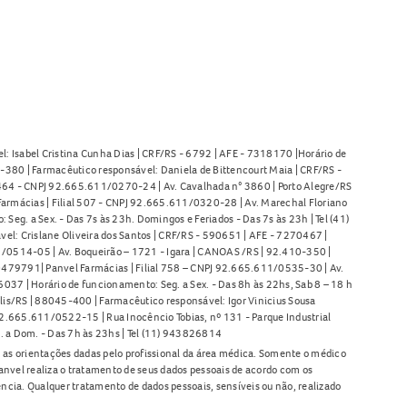
l: Isabel Cristina Cunha Dias | CRF/RS - 6792 | AFE - 7318170 |Horário de
380 | Farmacêutico responsável: Daniela de Bittencourt Maia | CRF/RS -
l 464 - CNPJ 92.665.611/0270-24 | Av. Cavalhada n° 3860 | Porto Alegre/RS
armácias | Filial 507 - CNPJ 92.665.611/0320-28 | Av. Marechal Floriano
Seg. a Sex. - Das 7s às 23h. Domingos e Feriados - Das 7s às 23h | Tel (41)
l: Crislane Oliveira dos Santos | CRF/RS - 590651 | AFE - 7270467 |
11/0514-05 | Av. Boqueirão – 1721 - Igara | CANOAS /RS | 92.410-350 |
80479791| Panvel Farmácias | Filial 758 – CNPJ 92.665.611/0535-30 | Av.
37 | Horário de funcionamento: Seg. a Sex. - Das 8h às 22hs, Sab 8 – 18 h
lis/RS | 88045-400 | Farmacêutico responsável: Igor Vinicius Sousa
92.665.611/0522-15 | Rua Inocêncio Tobias, nº 131 - Parque Industrial
. a Dom. - Das 7h às 23hs | Tel (11) 943826814
as orientações dadas pelo profissional da área médica. Somente o médico
anvel realiza o tratamento de seus dados pessoais de acordo com os
ência. Qualquer tratamento de dados pessoais, sensíveis ou não, realizado