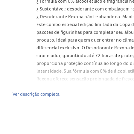
¿ Fórmula com 0% álcool etílico e fragrância h
¿ Sustentável: desodorante com embalagem rec
¿ Desodorante Rexona não te abandona. Mantém
Este combo especial edição limitada da Copa 
pacotes de figurinhas para completar seu ál
produto. Ideal para quem quer entrar no clim
diferencial exclusivo. O Desodorante Rexona I
suor e odor, garantindo até 72 horas de prote
proporciona proteção contínua ao longo do di
intensidade. Sua fórmula com 0% de álcool etí
Rexona oferece sensação prolongada de fresco
pelo compromisso com sustentabilidade, cont
Ver descrição completa
e aproveite a edição limitada da Copa do Mun