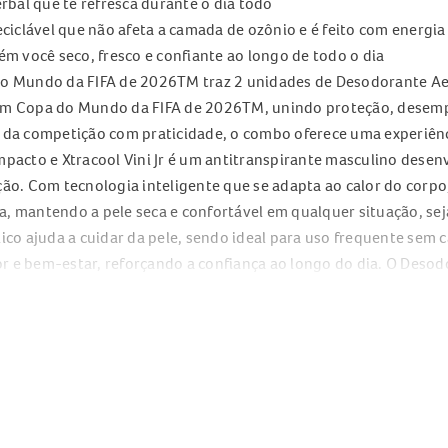
erbal que te refresca durante o dia todo
iclável que não afeta a camada de ozônio e é feito com energia
 você seco, fresco e confiante ao longo de todo o dia
do Mundo da FIFA de 2026TM traz 2 unidades de Desodorante Aero
bum Copa do Mundo da FIFA de 2026TM, unindo proteção, desem
a da competição com praticidade, o combo oferece uma experiê
mpacto e Xtracool Vini Jr é um antitranspirante masculino desen
ção. Com tecnologia inteligente que se adapta ao calor do corp
a, mantendo a pele seca e confortável em qualquer situação, se
lico ajuda a cuidar da pele, sendo ideal para uso frequente sem 
r e bem-estar, reforçando a confiança ao longo do dia. O Des
ando com embalagem reciclável e produção com energia renováv
do da FIFA de 2026TM.