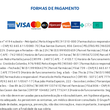
FORMAS DE PAGAMENTO
s n° 4194 subsolo - Petrópolis | Porto Alegre/RS | 91310-000 | Farmacêutico responsáve
91 – CNPJ 92.665.611/0080-70 | Rua Santos Dumont, 856 Centro | PELOTAS/RS | 96020-
2h. Domingos e Feriados – 8h às 22h | Tel (53) 999505659 | Panvel Farmácias | Filia
| AFE - 7421850 | Horário de funcionamento: 24 horas | Tel (51) 995672339| Panvel F
on Pedro Martello Junior| CRF/PR - 24873 | AFE - 7.41057.1| Horário de funcionamento: 
. Cristóvão Colombo, 976/980| Porto Alegre/RS | 90560-001 | Farmacêutico responsáve
iados – Fechado | Tel (51) 999064279 | Panvel Farmácias | Filial 739 – CNPJ 92.665.6
| AFE 7734473 |Horário de funcionamento: Seg. a Sab. - Das 7hs às 21hs | Tel (51) 9
0| Farmacêutico responsável: Marcelo de Mello Maraschin | CRF/RS - 5072 | AFE 77760
NPJ 92.665.611/0567-17 | Rua João Motta Espezim, 222 - Saco dos Limões | Florianópo
ex. - Das 8h às 22:00hs | Tel (48) 991337615| Panvel Farmácias | Filial 806 – CNPJ 
las Cassin dos Santos | CRF/SP 104682 | AFE 7752413 |Horário de funcionamento: Seg
 site não devem ser usadas para automedicação e não substituem, em hipótese alguma, 
nto adequado. Ao persistirem os sintomas, um médico deverá ser consultado. O Grupo P
lidade de dados, segurança, prevenção, não discriminação e, mais importante, transpar
adequada com a finalidade da sua coleta.