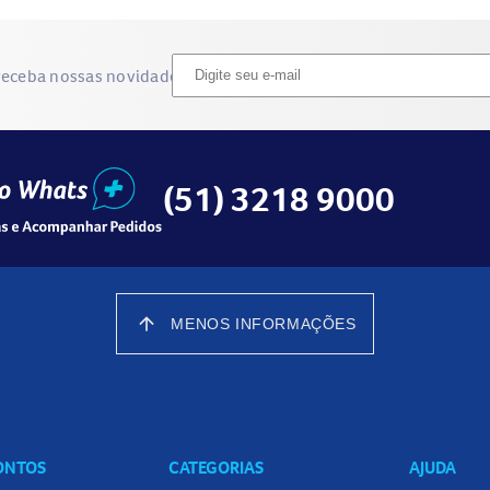
receba nossas novidades
(51) 3218 9000
arrow_upward
MENOS INFORMAÇÕES
CONTOS
CATEGORIAS
AJUDA