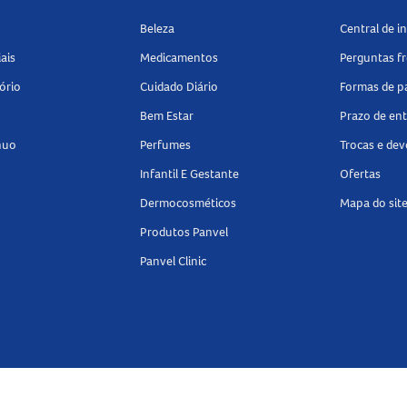
Beleza
Central de 
ais
Medicamentos
Perguntas f
ório
Cuidado Diário
Formas de 
Bem Estar
Prazo de en
nuo
Perfumes
Trocas e de
Infantil E Gestante
Ofertas
Dermocosméticos
Mapa do sit
Produtos Panvel
Panvel Clinic