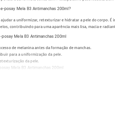
che-posay Mela B3 Antimanchas 200ml?
ajudar a uniformizar, retexturizar e hidratar a pele do corpo. É 
ovelos, contribuindo para uma aparência mais lisa, macia e radian
e-posay Mela B3 Antimanchas 200ml
excesso de melanina antes da formação de manchas.
ibuir para a uniformização da pele.
etexturização da pele.
-posay Mela B3 Antimanchas 200ml
anchas corporais.
 uniforme em 4 semanas.
emana.
pida em 1 segundo.