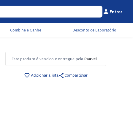
person
Entrar
Menu do cliente
Seu c
Combine e Ganhe
Desconto de Laboratório
Este produto é vendido e entregue pela
Panvel
.
share
favorite_border
Adicionar à lista
Compartilhar