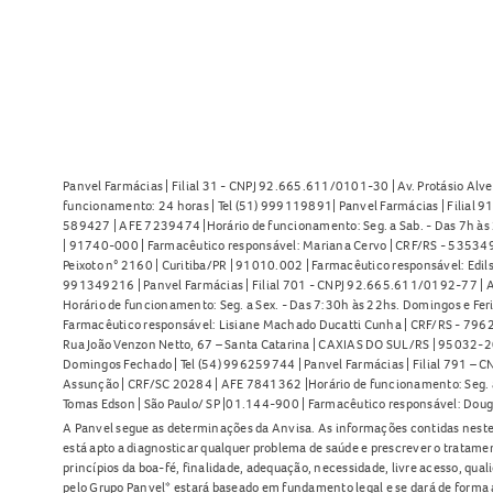
Panvel Farmácias | Filial 31 - CNPJ 92.665.611/0101-30 | Av. Protásio Alve
funcionamento: 24 horas | Tel (51) 999119891| Panvel Farmácias | Filial 
589427 | AFE 7239474 |Horário de funcionamento: Seg. a Sab. - Das 7h às 2
| 91740-000 | Farmacêutico responsável: Mariana Cervo | CRF/RS - 535349 
Peixoto n° 2160 | Curitiba/PR | 91010.002 | Farmacêutico responsável: Edils
991349216 | Panvel Farmácias | Filial 701 - CNPJ 92.665.611/0192-77 | Av
Horário de funcionamento: Seg. a Sex. - Das 7:30h às 22hs. Domingos e Fer
Farmacêutico responsável: Lisiane Machado Ducatti Cunha | CRF/RS - 7962 
Rua João Venzon Netto, 67 – Santa Catarina | CAXIAS DO SUL/RS | 95032-20
Domingos Fechado | Tel (54) 996259744 | Panvel Farmácias | Filial 791 – C
Assunção | CRF/SC 20284 | AFE 7841362 |Horário de funcionamento: Seg. a S
Tomas Edson | São Paulo/ SP |01.144-900 | Farmacêutico responsável: Doug
A Panvel segue as determinações da Anvisa. As informações contidas neste
está apto a diagnosticar qualquer problema de saúde e prescrever o tratame
princípios da boa-fé, finalidade, adequação, necessidade, livre acesso, qua
pelo Grupo Panvel* estará baseado em fundamento legal e se dará de forma 