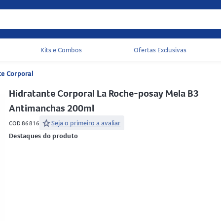
Kits e Combos
Ofertas Exclusivas
Acessos rápidos do cabeçalho
te Corporal
Hidratante Corporal La Roche-posay Mela B3
Antimanchas 200ml
star
Seja o primeiro a avaliar
COD 86816
Destaques do produto