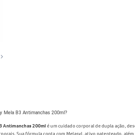
ard_arrow_right
ay Mela B3 Antimanchas 200ml?
B3 Antimanchas 200ml
é um cuidado corporal de dupla ação, des
rporais. Sua fórmula conta com Melasyl, ativo patenteado, além