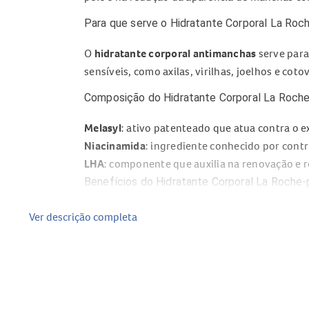
Para que serve o Hidratante Corporal La Ro
O
hidratante corporal antimanchas
serve para 
sensíveis, como axilas, virilhas, joelhos e cot
Composição do Hidratante Corporal La Roch
Melasyl
: ativo patenteado que atua contra o 
Niacinamida
: ingrediente conhecido por contr
LHA
: componente que auxilia na renovação e r
Benefícios do Hidratante Corporal La Roche
Ajuda a reduzir visivelmente a aparência de m
Ver descrição completa
Contribui para deixar a pele até 2 vezes mais
Promove
24 horas de hidratação
imediata.
Auxilia na suavização de áreas ásperas em 1 s
Possui textura loção em gel, com absorção rá
Não deixa sensação pegajosa.