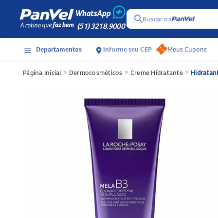
search
Buscar na
(51) 3218.9000
Departamentos
Informe seu CEP
Meus Cupons
menu
location_on
Página Inicial
>
Dermocosméticos
>
Creme Hidratante
>
Hidratan