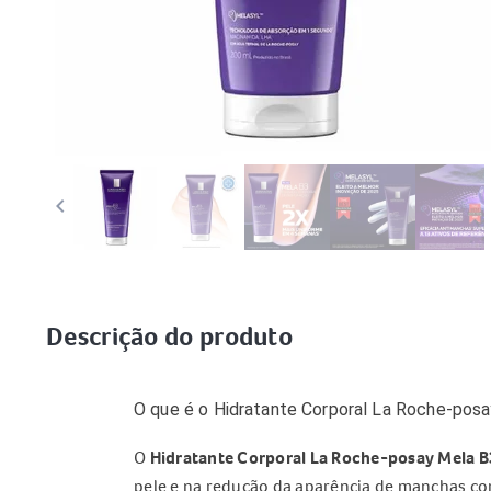
keyboard_arrow_left
keybo
Descrição do produto
O que é o Hidratante Corporal La Roche-pos
O
Hidratante Corporal La Roche-posay Mela 
pele e na redução da aparência de manchas co