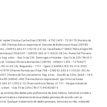
l: Isabel Cristina Cunha Dias | CRF/RS - 6792 | AFE - 7318170 |Horário de
380 | Farmacêutico responsável: Daniela de Bittencourt Maia | CRF/RS -
l 464 - CNPJ 92.665.611/0270-24 | Av. Cavalhada n° 3860 | Porto Alegre/RS
armácias | Filial 507 - CNPJ 92.665.611/0320-28 | Av. Marechal Floriano
Seg. a Sex. - Das 7s às 23h. Domingos e Feriados - Das 7s às 23h | Tel (41)
l: Crislane Oliveira dos Santos | CRF/RS - 590651 | AFE - 7270467 |
11/0514-05 | Av. Boqueirão – 1721 - Igara | CANOAS /RS | 92.410-350 |
80479791| Panvel Farmácias | Filial 758 – CNPJ 92.665.611/0535-30 | Av.
37 | Horário de funcionamento: Seg. a Sex. - Das 8h às 22hs, Sab 8 – 18 h
lis/RS | 88045-400 | Farmacêutico responsável: Igor Vinicius Sousa
92.665.611/0522-15 | Rua Inocêncio Tobias, nº 131 - Parque Industrial
. a Dom. - Das 7h às 23hs | Tel (11) 943826814
as orientações dadas pelo profissional da área médica. Somente o médico
anvel realiza o tratamento de seus dados pessoais de acordo com os
ência. Qualquer tratamento de dados pessoais, sensíveis ou não, realizado