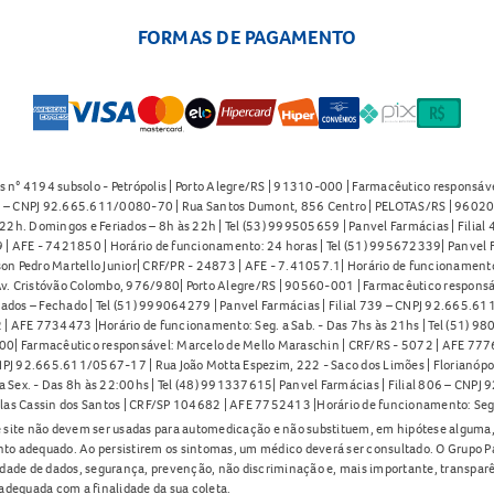
FORMAS DE PAGAMENTO
s n° 4194 subsolo - Petrópolis | Porto Alegre/RS | 91310-000 | Farmacêutico responsáve
91 – CNPJ 92.665.611/0080-70 | Rua Santos Dumont, 856 Centro | PELOTAS/RS | 96020-
2h. Domingos e Feriados – 8h às 22h | Tel (53) 999505659 | Panvel Farmácias | Filia
| AFE - 7421850 | Horário de funcionamento: 24 horas | Tel (51) 995672339| Panvel F
on Pedro Martello Junior| CRF/PR - 24873 | AFE - 7.41057.1| Horário de funcionamento: 
. Cristóvão Colombo, 976/980| Porto Alegre/RS | 90560-001 | Farmacêutico responsáve
iados – Fechado | Tel (51) 999064279 | Panvel Farmácias | Filial 739 – CNPJ 92.665.6
| AFE 7734473 |Horário de funcionamento: Seg. a Sab. - Das 7hs às 21hs | Tel (51) 9
0| Farmacêutico responsável: Marcelo de Mello Maraschin | CRF/RS - 5072 | AFE 77760
NPJ 92.665.611/0567-17 | Rua João Motta Espezim, 222 - Saco dos Limões | Florianópo
ex. - Das 8h às 22:00hs | Tel (48) 991337615| Panvel Farmácias | Filial 806 – CNPJ 
las Cassin dos Santos | CRF/SP 104682 | AFE 7752413 |Horário de funcionamento: Seg
 site não devem ser usadas para automedicação e não substituem, em hipótese alguma, 
nto adequado. Ao persistirem os sintomas, um médico deverá ser consultado. O Grupo P
lidade de dados, segurança, prevenção, não discriminação e, mais importante, transpar
adequada com a finalidade da sua coleta.