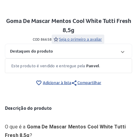
Goma De Mascar Mentos Cool White Tutti Fresh
8,5g
star
Seja o primeiro a avaliar
COD 86658
Destaques do produto
Este produto é vendido e entregue pela
Panvel
.
share
favorite_border
Adicionar à lista
Compartilhar
Descrição do produto
O que é a
Goma De Mascar Mentos Cool White Tutti
Fresh 8,5g
?