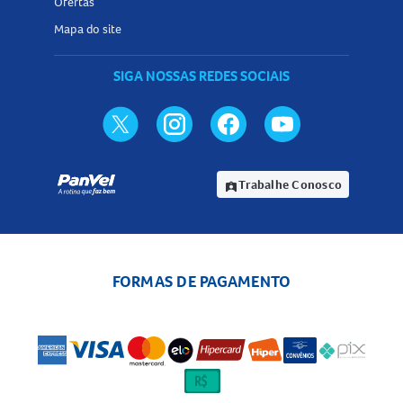
Ofertas
Mapa do site
SIGA NOSSAS REDES SOCIAIS
Trabalhe Conosco
assignment_ind
FORMAS DE PAGAMENTO