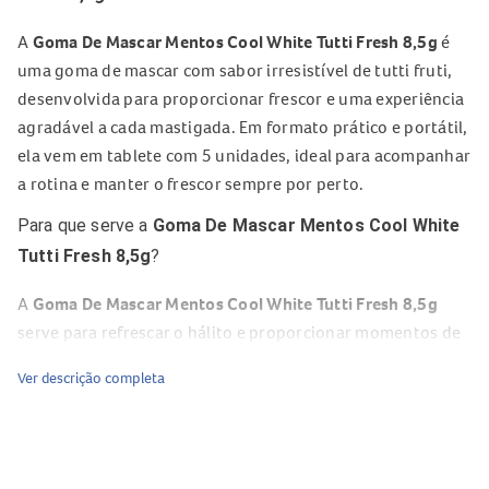
A
Goma De Mascar Mentos Cool White Tutti Fresh 8,5g
é
uma goma de mascar com sabor irresistível de tutti fruti,
desenvolvida para proporcionar frescor e uma experiência
agradável a cada mastigada. Em formato prático e portátil,
ela vem em tablete com 5 unidades, ideal para acompanhar
a rotina e manter o frescor sempre por perto.
Para que serve a
Goma De Mascar Mentos Cool White
Tutti Fresh 8,5g
?
A
Goma De Mascar Mentos Cool White Tutti Fresh 8,5g
serve para refrescar o hálito e proporcionar momentos de
sabor e prazer ao longo do dia. Sua proposta é unir
Ver descrição completa
praticidade, refrescância e um toque adocicado de tutti
fruti em uma goma de mascar fácil de levar na bolsa,
mochila ou no bolso.
Composição da
Goma De Mascar Mentos Cool White