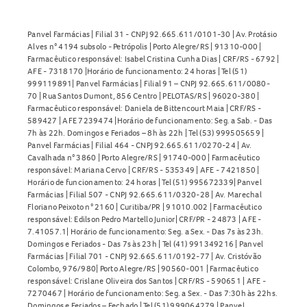
Panvel Farmácias | Filial 31 - CNPJ 92.665.611/0101-30 | Av. Protásio
Alves n° 4194 subsolo - Petrópolis | Porto Alegre/RS | 91310-000 |
Farmacêutico responsável: Isabel Cristina Cunha Dias | CRF/RS - 6792 |
AFE - 7318170 |Horário de funcionamento: 24 horas | Tel (51)
999119891| Panvel Farmácias | Filial 91 – CNPJ 92.665.611/0080-
70 | Rua Santos Dumont, 856 Centro | PELOTAS/RS | 96020-380 |
Farmacêutico responsável: Daniela de Bittencourt Maia | CRF/RS -
589427 | AFE 7239474 |Horário de funcionamento: Seg. a Sab. - Das
7h às 22h. Domingos e Feriados – 8h às 22h | Tel (53) 999505659 |
Panvel Farmácias | Filial 464 - CNPJ 92.665.611/0270-24 | Av.
Cavalhada n° 3860 | Porto Alegre/RS | 91740-000 | Farmacêutico
responsável: Mariana Cervo | CRF/RS - 535349 | AFE - 7421850 |
Horário de funcionamento: 24 horas | Tel (51) 995672339| Panvel
Farmácias | Filial 507 - CNPJ 92.665.611/0320-28 | Av. Marechal
Floriano Peixoto n° 2160 | Curitiba/PR | 91010.002 | Farmacêutico
responsável: Edilson Pedro Martello Junior| CRF/PR - 24873 | AFE -
7.41057.1| Horário de funcionamento: Seg. a Sex. - Das 7s às 23h.
Domingos e Feriados - Das 7s às 23h | Tel (41) 991349216 | Panvel
Farmácias | Filial 701 - CNPJ 92.665.611/0192-77 | Av. Cristóvão
Colombo, 976/980| Porto Alegre/RS | 90560-001 | Farmacêutico
responsável: Crislane Oliveira dos Santos | CRF/RS - 590651 | AFE -
7270467 | Horário de funcionamento: Seg. a Sex. - Das 7:30h às 22hs.
Domingos e Feriados – Fechado | Tel (51) 999064279 | Panvel