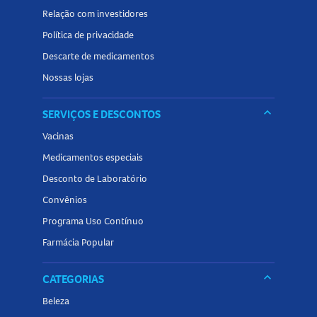
Relação com investidores
Explore outras opções de
balas
, gomas e produtos práticos
Política de privacidade
para deixar a rotina mais saborosa e refrescante. Conheça
Descarte de medicamentos
a categoria de
Balas
na Panvel Farmácias e encontre tudo o
Nossas lojas
que precisa para ter mais praticidade e frescor no dia a dia.
keyboard_arrow_down
SERVIÇOS E DESCONTOS
Vacinas
Medicamentos especiais
Desconto de Laboratório
Convênios
Programa Uso Contínuo
Farmácia Popular
keyboard_arrow_down
CATEGORIAS
Beleza