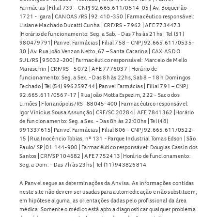
Farmácias | Filial 739 – CNPJ 92.665.611/0514-05 | Av. Boqueirão –
1721 - Igara | CANOAS /RS | 92.410-350 | Farmacêutico responsável:
Lisiane Machado Ducatti Cunha | CRF/RS - 7962 | AFE 7734473
|Horário de funcionamento: Seg. a Sab. - Das 7hs às 21hs | Tel (51)
980479791| Panvel Farmácias | Filial 758 – CNPJ 92.665.611/0535-
30 | Av. Rua João Venzon Netto, 67 – Santa Catarina | CAXIAS DO
SUL/RS | 95032-200| Farmacêutico responsável: Marcelo de Mello
Maraschin | CRF/RS - 5072 | AFE 7776037 | Horário de
funcionamento: Seg. a Sex. - Das 8h às 22hs, Sab 8 – 18 h Domingos
Fechado | Tel (54) 996259744 | Panvel Farmácias | Filial 791 – CNPJ
92.665.611/0567-17 | Rua João Motta Espezim, 222 - Saco dos
Limões | Florianópolis/RS | 88045-400 | Farmacêutico responsável:
Igor Vinicius Sousa Assunção | CRF/SC 20284 | AFE 7841362 |Horário
de funcionamento: Seg. a Sex. - Das 8h às 22:00hs | Tel (48)
991337615| Panvel Farmácias | Filial 806 – CNPJ 92.665.611/0522-
15 | Rua Inocêncio Tobias, nº 131 - Parque Industrial Tomas Edson | São
Paulo/ SP |01.144-900 | Farmacêutico responsável: Douglas Cassin dos
Santos | CRF/SP 104682 | AFE 7752413 |Horário de funcionamento:
Seg. a Dom. - Das 7h às 23hs | Tel (11) 943826814
A Panvel segue as determinações da Anvisa. As informações contidas
neste site não devem ser usadas para automedicação e não substituem,
em hipótese alguma, as orientações dadas pelo profissional da área
médica. Somente o médico está apto a diagnosticar qualquer problema