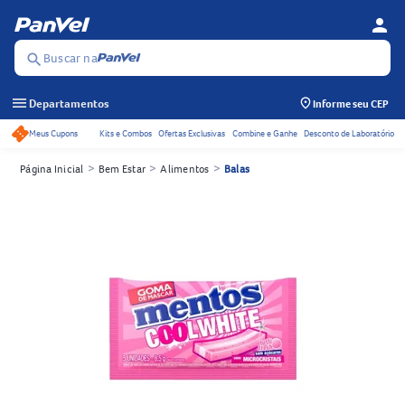
person
Menu d
Se
Buscar na
search
menu
Departamentos
Informe seu CEP
Meus Cupons
Kits e Combos
Ofertas Exclusivas
Combine e Ganhe
Desconto de Laboratório
Acessos rápidos do cabeçalho
>
>
>
Página Inicial
Bem Estar
Alimentos
Balas