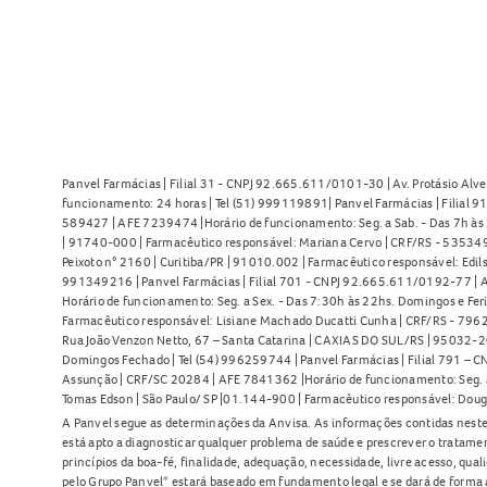
Panvel Farmácias | Filial 31 - CNPJ 92.665.611/0101-30 | Av. Protásio Alve
funcionamento: 24 horas | Tel (51) 999119891| Panvel Farmácias | Filial 
589427 | AFE 7239474 |Horário de funcionamento: Seg. a Sab. - Das 7h às 2
| 91740-000 | Farmacêutico responsável: Mariana Cervo | CRF/RS - 535349 
Peixoto n° 2160 | Curitiba/PR | 91010.002 | Farmacêutico responsável: Edils
991349216 | Panvel Farmácias | Filial 701 - CNPJ 92.665.611/0192-77 | Av
Horário de funcionamento: Seg. a Sex. - Das 7:30h às 22hs. Domingos e Fer
Farmacêutico responsável: Lisiane Machado Ducatti Cunha | CRF/RS - 7962 
Rua João Venzon Netto, 67 – Santa Catarina | CAXIAS DO SUL/RS | 95032-20
Domingos Fechado | Tel (54) 996259744 | Panvel Farmácias | Filial 791 – C
Assunção | CRF/SC 20284 | AFE 7841362 |Horário de funcionamento: Seg. a S
Tomas Edson | São Paulo/ SP |01.144-900 | Farmacêutico responsável: Doug
A Panvel segue as determinações da Anvisa. As informações contidas neste
está apto a diagnosticar qualquer problema de saúde e prescrever o tratame
princípios da boa-fé, finalidade, adequação, necessidade, livre acesso, qua
pelo Grupo Panvel* estará baseado em fundamento legal e se dará de forma 