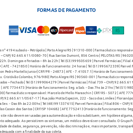
FORMAS DE PAGAMENTO
s n° 4194 subsolo - Petrópolis | Porto Alegre/RS | 91310-000 | Farmacêutico responsáve
91 – CNPJ 92.665.611/0080-70 | Rua Santos Dumont, 856 Centro | PELOTAS/RS | 96020-
2h. Domingos e Feriados – 8h às 22h | Tel (53) 999505659 | Panvel Farmácias | Filia
| AFE - 7421850 | Horário de funcionamento: 24 horas | Tel (51) 995672339| Panvel F
on Pedro Martello Junior| CRF/PR - 24873 | AFE - 7.41057.1| Horário de funcionamento: 
. Cristóvão Colombo, 976/980| Porto Alegre/RS | 90560-001 | Farmacêutico responsáve
iados – Fechado | Tel (51) 999064279 | Panvel Farmácias | Filial 739 – CNPJ 92.665.6
| AFE 7734473 |Horário de funcionamento: Seg. a Sab. - Das 7hs às 21hs | Tel (51) 9
0| Farmacêutico responsável: Marcelo de Mello Maraschin | CRF/RS - 5072 | AFE 77760
NPJ 92.665.611/0567-17 | Rua João Motta Espezim, 222 - Saco dos Limões | Florianópo
ex. - Das 8h às 22:00hs | Tel (48) 991337615| Panvel Farmácias | Filial 806 – CNPJ 
las Cassin dos Santos | CRF/SP 104682 | AFE 7752413 |Horário de funcionamento: Seg
 site não devem ser usadas para automedicação e não substituem, em hipótese alguma, 
nto adequado. Ao persistirem os sintomas, um médico deverá ser consultado. O Grupo P
lidade de dados, segurança, prevenção, não discriminação e, mais importante, transpar
adequada com a finalidade da sua coleta.