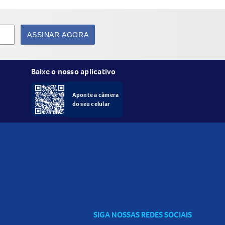
ASSINAR AGORA
Baixe o nosso aplicativo
Aponte a câmera
do centro dos lábios em direção às bordas.
do seu celular
SIGA NOSSAS REDES SOCIAIS