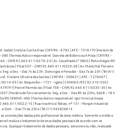
l: Isabel Cristina Cunha Dias | CRF/RS - 6792 | AFE - 7318170 |Horário de
380 | Farmacêutico responsável: Daniela de Bittencourt Maia | CRF/RS -
l 464 - CNPJ 92.665.611/0270-24 | Av. Cavalhada n° 3860 | Porto Alegre/RS
armácias | Filial 507 - CNPJ 92.665.611/0320-28 | Av. Marechal Floriano
Seg. a Sex. - Das 7s às 23h. Domingos e Feriados - Das 7s às 23h | Tel (41)
l: Crislane Oliveira dos Santos | CRF/RS - 590651 | AFE - 7270467 |
11/0514-05 | Av. Boqueirão – 1721 - Igara | CANOAS /RS | 92.410-350 |
80479791| Panvel Farmácias | Filial 758 – CNPJ 92.665.611/0535-30 | Av.
37 | Horário de funcionamento: Seg. a Sex. - Das 8h às 22hs, Sab 8 – 18 h
lis/RS | 88045-400 | Farmacêutico responsável: Igor Vinicius Sousa
92.665.611/0522-15 | Rua Inocêncio Tobias, nº 131 - Parque Industrial
. a Dom. - Das 7h às 23hs | Tel (11) 943826814
as orientações dadas pelo profissional da área médica. Somente o médico
anvel realiza o tratamento de seus dados pessoais de acordo com os
ência. Qualquer tratamento de dados pessoais, sensíveis ou não, realizado