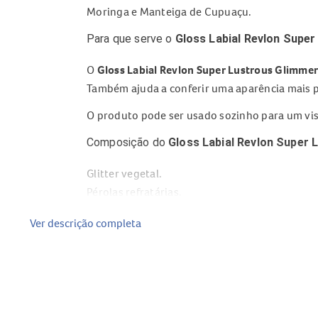
Moringa e Manteiga de Cupuaçu.
Para que serve o
Gloss Labial Revlon Supe
O
Gloss Labial Revlon Super Lustrous Glimme
Também ajuda a conferir uma aparência mais p
O produto pode ser usado sozinho para um vis
Composição do
Gloss Labial Revlon Super 
Glitter vegetal.
Pérolas refratárias.
Complexo Botânico de Agave.
Ver descrição completa
Óleo de Moringa.
Manteiga de Cupuaçu.
Benefícios do
Gloss Labial Revlon Super L
Proporciona brilho cintilante e multidimension
Oferece hidratação instantânea aos lábios.