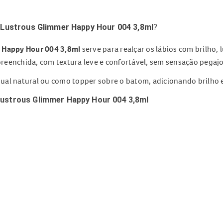
r Lustrous Glimmer Happy Hour 004 3,8ml
?
r Happy Hour 004 3,8ml
serve para realçar os lábios com brilho,
reenchida, com textura leve e confortável, sem sensação pegajo
ual natural ou como topper sobre o batom, adicionando brilho
Lustrous Glimmer Happy Hour 004 3,8ml
ustrous Glimmer Happy Hour 004 3,8ml
al.