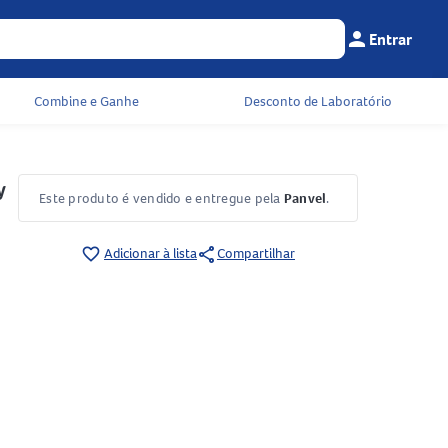
person
Entrar
Menu do cliente
Seu c
Combine e Ganhe
Desconto de Laboratório
y
Este produto é vendido e entregue pela
Panvel
.
share
favorite_border
Adicionar à lista
Compartilhar