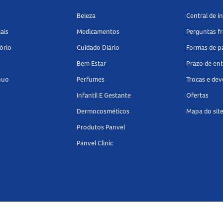
Beleza
Central de 
 luz excessiva.
ais
Medicamentos
Perguntas f
ório
Cuidado Diário
Formas de 
r Happy Hour 004 3,8ml
possui embalagem com 3,8ml.
Bem Estar
Prazo de en
na Panvel Farmácias e encontre tudo o que precisa para realçar
nuo
Perfumes
Trocas e de
Infantil E Gestante
Ofertas
Dermocosméticos
Mapa do sit
Produtos Panvel
Panvel Clinic