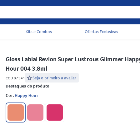
Kits e Combos
Ofertas Exclusivas
Acessos rápidos do cabeçalho
Gloss Labial Revlon Super Lustrous Glimmer Happ
Hour 004 3,8ml
star
Seja o primeiro a avaliar
COD 87341
Destaques do produto
Cor:
Happy Hour