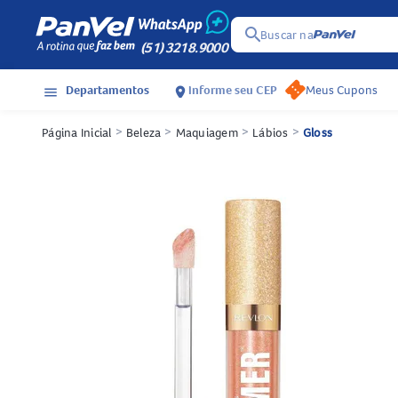
search
Buscar na
(51) 3218.9000
Departamentos
Informe seu CEP
Meus Cupons
menu
location_on
Página Inicial
>
Beleza
>
Maquiagem
>
Lábios
>
Gloss