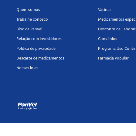
Mantenha fora do alcance de crianças.
Quem somos
Vacinas
Conservar em local fresco, seco e protegido da
Trabalhe conosco
Medicamentos especi
Tamanho do produto
Blog da Panvel
Desconto de Laborat
O
Gloss Labial Revlon Super Lustrous Glimme
Relação com investidores
Convênios
Conheça outros produtos da categoria
Gloss
Política de privacidade
Programa Uso Contí
sofisticado!
Descarte de medicamentos
Farmácia Popular
Nossas lojas