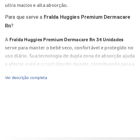
ultra macios e alta absorção.
Para que serve a
Fralda Huggies Premium Dermacare
Rn
?
A
Fralda Huggies Premium Dermacare Rn 34 Unidades
serve para manter o bebê seco, confortável e protegido no
uso diário. Sua tecnologia de dupla zona de absorção ajuda
a afastar o xixi e o cocô líquido da pele, contribuindo para a
prevenção de assaduras.
Ver descrição completa
Composição da
Fralda Huggies Premium Dermacare Rn
Materiais respiráveis e ultra macios.
Camadas de absorção com tecnologia avançada.
Produto hipoalergênico.
Sem fragrâncias.
Dermatologicamente testada.
Benefícios da
Fralda Huggies Premium Dermacare Rn