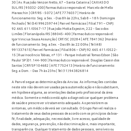
30 | Av. Rua João Venzon Netto, 67 – Santa Catarina | CAXIAS DO
SUL/RS | 95032-200| Farmacêutico responsável: Marcelo de Mello
Maraschin | CRF/RS - 5072 | AFE 7776037 | Horário de
funcionamento: Seg. a Sex. - Das 8h às 22hs, Sab 8 – 18 h Domingos
Fechado | Tel (54) 996259744 | Panvel Farmácias | Filial 791 – CNPJ
92.665.611/0567-17 | Rua João Motta Espezim, 222 - Saco dos
Limões | Florianópolis/RS | 88045-400 | Farmacêutico responsável:
Igor Vinicius Sousa Assunção | CRF/SC 20284 | AFE 7841362 |Horário
de funcionamento: Seg. a Sex. - Das 8h às 22:00hs | Tel (48)
991337615| Panvel Farmácias | Filial 806 – CNPJ 92.665.611/0522-
15 | Rua Inocêncio Tobias, nº 131 - Parque Industrial Tomas Edson | São
Paulo/ SP |01.144-900 | Farmacêutico responsável: Douglas Cassin dos
Santos | CRF/SP 104682 | AFE 7752413 |Horário de funcionamento:
Seg. a Dom. - Das 7h às 23hs | Tel (11) 943826814
A Panvel segue as determinações da Anvisa. As informações contidas
neste site não devem ser usadas para automedicação e não substituem,
em hipótese alguma, as orientações dadas pelo profissional da área
médica. Somente o médico está apto a diagnosticar qualquer problema
de saúde e prescrever o tratamento adequado. Ao persistirem os
sintomas, um médico deverá ser consultado. O Grupo Panvel realiza o
tratamento de seus dados pessoais de acordo com os princípios da boa-
fé, finalidade, adequação, necessidade, livre acesso, qualidade de
dados, segurança, prevenção, não discriminação e, mais importante,
transparência. Qualquer tratamento de dados pessoais, sensíveis ou