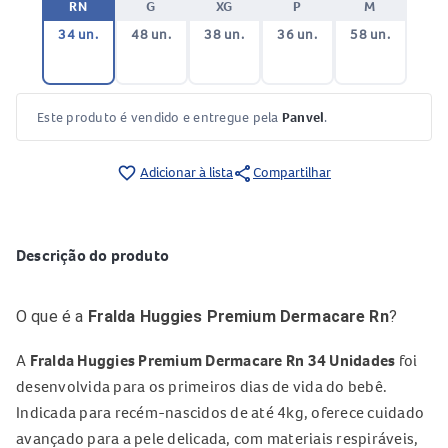
RN
G
XG
P
M
34 un.
48 un.
38 un.
36 un.
58 un.
Este produto é vendido e entregue pela
Panvel
.
share
favorite_border
Adicionar à lista
Compartilhar
Descrição do produto
O que é a
Fralda Huggies Premium Dermacare Rn
?
A
Fralda Huggies Premium Dermacare Rn 34 Unidades
foi
desenvolvida para os primeiros dias de vida do bebê.
Indicada para recém-nascidos de até 4kg, oferece cuidado
avançado para a pele delicada, com materiais respiráveis,