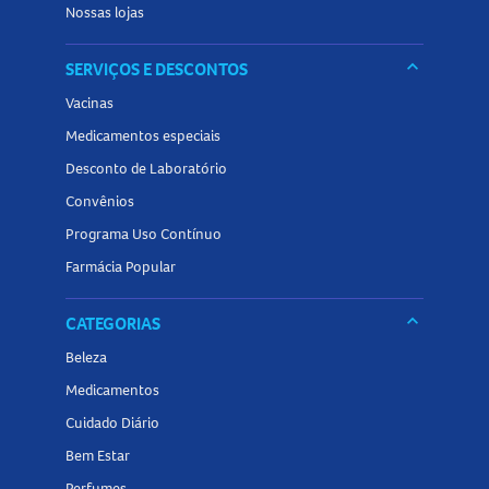
Conheça outros produtos relacionados a
fralda
na Panvel
Nossas lojas
Farmácias e encontre tudo o que precisa para os primeiros
cuidados com o seu bebê!
keyboard_arrow_down
SERVIÇOS E DESCONTOS
Vacinas
Medicamentos especiais
Desconto de Laboratório
Convênios
Programa Uso Contínuo
Farmácia Popular
keyboard_arrow_down
CATEGORIAS
Beleza
Medicamentos
Cuidado Diário
Bem Estar
Perfumes