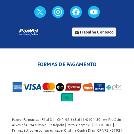
Trabalhe Conosco
assignment_ind
FORMAS DE PAGAMENTO
Panvel Farmácias | Filial 31 - CNPJ 92.665.611/0101-30 | Av. Protásio
Alves n° 4194 subsolo - Petrópolis | Porto Alegre/RS | 91310-000 |
Farmacêutico responsável: Isabel Cristina Cunha Dias | CRF/RS - 6792 |