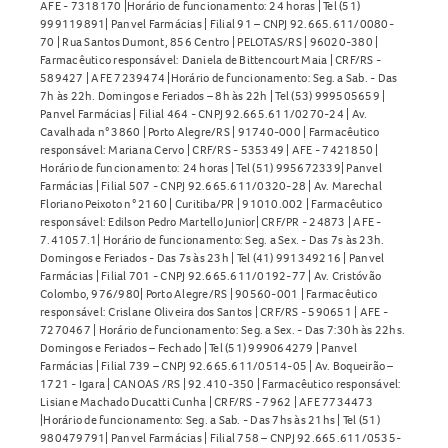
AFE - 7318170 |Horário de funcionamento: 24 horas | Tel (51)
999119891| Panvel Farmácias | Filial 91 – CNPJ 92.665.611/0080-
70 | Rua Santos Dumont, 856 Centro | PELOTAS/RS | 96020-380 |
Farmacêutico responsável: Daniela de Bittencourt Maia | CRF/RS -
589427 | AFE 7239474 |Horário de funcionamento: Seg. a Sab. - Das
7h às 22h. Domingos e Feriados – 8h às 22h | Tel (53) 999505659 |
Panvel Farmácias | Filial 464 - CNPJ 92.665.611/0270-24 | Av.
Cavalhada n° 3860 | Porto Alegre/RS | 91740-000 | Farmacêutico
responsável: Mariana Cervo | CRF/RS - 535349 | AFE - 7421850 |
Horário de funcionamento: 24 horas | Tel (51) 995672339| Panvel
Farmácias | Filial 507 - CNPJ 92.665.611/0320-28 | Av. Marechal
Floriano Peixoto n° 2160 | Curitiba/PR | 91010.002 | Farmacêutico
responsável: Edilson Pedro Martello Junior| CRF/PR - 24873 | AFE -
7.41057.1| Horário de funcionamento: Seg. a Sex. - Das 7s às 23h.
Domingos e Feriados - Das 7s às 23h | Tel (41) 991349216 | Panvel
Farmácias | Filial 701 - CNPJ 92.665.611/0192-77 | Av. Cristóvão
Colombo, 976/980| Porto Alegre/RS | 90560-001 | Farmacêutico
responsável: Crislane Oliveira dos Santos | CRF/RS - 590651 | AFE -
7270467 | Horário de funcionamento: Seg. a Sex. - Das 7:30h às 22hs.
Domingos e Feriados – Fechado | Tel (51) 999064279 | Panvel
Farmácias | Filial 739 – CNPJ 92.665.611/0514-05 | Av. Boqueirão –
1721 - Igara | CANOAS /RS | 92.410-350 | Farmacêutico responsável:
Lisiane Machado Ducatti Cunha | CRF/RS - 7962 | AFE 7734473
|Horário de funcionamento: Seg. a Sab. - Das 7hs às 21hs | Tel (51)
980479791| Panvel Farmácias | Filial 758 – CNPJ 92.665.611/0535-