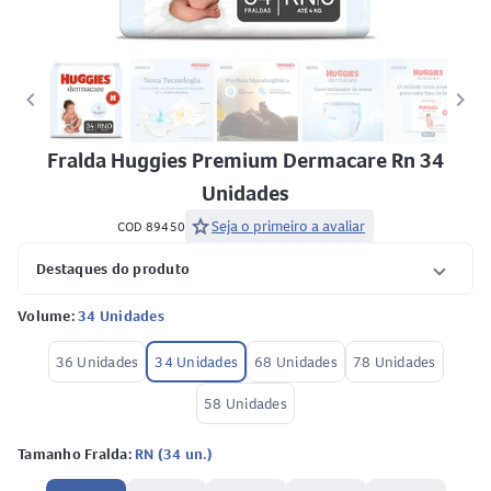
keyboard_arrow_left
keyboard_arrow_right
Fralda Huggies Premium Dermacare Rn 34
Unidades
star
Seja o primeiro a avaliar
COD 89450
Destaques do produto
Volume:
34 Unidades
36 Unidades
34 Unidades
68 Unidades
78 Unidades
58 Unidades
Tamanho Fralda:
RN (34 un.)