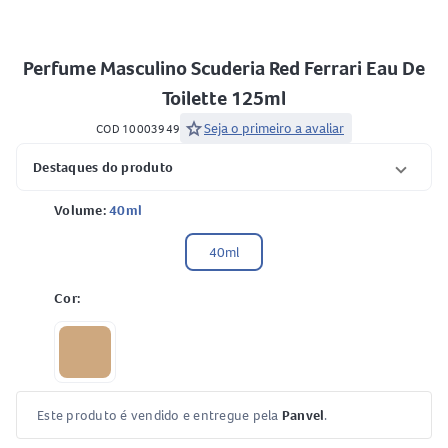
Perfume Masculino Scuderia Red Ferrari Eau De
Toilette 125ml
star
Seja o primeiro a avaliar
COD 10003949
Destaques do produto
Volume:
40ml
40ml
Cor:
Este produto é vendido e entregue pela
Panvel
.