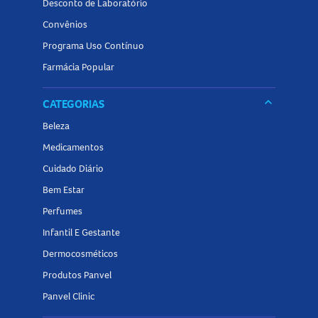
Desconto de Laboratório
Convênios
Programa Uso Contínuo
Farmácia Popular
keyboard_arrow_down
CATEGORIAS
Beleza
Medicamentos
Cuidado Diário
Bem Estar
Perfumes
Infantil E Gestante
Dermocosméticos
Produtos Panvel
Panvel Clinic