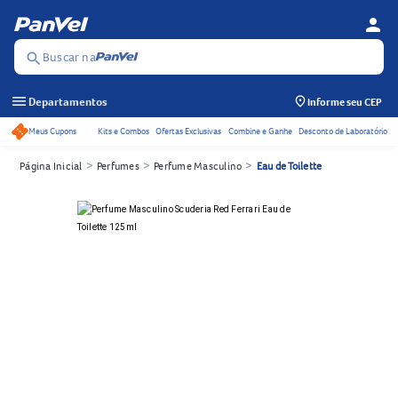
person
Menu d
Se
Buscar na
search
menu
Departamentos
Informe seu CEP
Meus Cupons
Kits e Combos
Ofertas Exclusivas
Combine e Ganhe
Desconto de Laboratório
Acessos rápidos do cabeçalho
>
>
>
Página Inicial
Perfumes
Perfume Masculino
Eau de Toilette