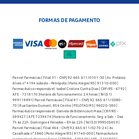
FORMAS DE PAGAMENTO
Panvel Farmácias | Filial 31 - CNPJ 92.665.611/0101-30 | Av. Protásio
Alves n° 4194 subsolo - Petrópolis | Porto Alegre/RS | 91310-000 |
Farmacêutico responsável: Isabel Cristina Cunha Dias | CRF/RS - 6792 |
AFE - 7318170 |Horário de funcionamento: 24 horas | Tel (51)
999119891| Panvel Farmácias | Filial 91 – CNPJ 92.665.611/0080-
70 | Rua Santos Dumont, 856 Centro | PELOTAS/RS | 96020-380 |
Farmacêutico responsável: Daniela de Bittencourt Maia | CRF/RS -
589427 | AFE 7239474 |Horário de funcionamento: Seg. a Sab. - Das
7h às 22h. Domingos e Feriados – 8h às 22h | Tel (53) 999505659 |
Panvel Farmácias | Filial 464 - CNPJ 92.665.611/0270-24 | Av.
Cavalhada n° 3860 | Porto Alegre/RS | 91740-000 | Farmacêutico
responsável: Mariana Cervo | CRF/RS - 535349 | AFE - 7421850 |