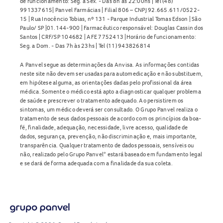
de funcionamento: Seg. a Sex. - Das 8h às 22:00hs | Tel (48)
991337615| Panvel Farmácias | Filial 806 – CNPJ 92.665.611/0522-
15 | Rua Inocêncio Tobias, nº 131 - Parque Industrial Tomas Edson | São
Paulo/ SP |01.144-900 | Farmacêutico responsável: Douglas Cassin dos
Santos | CRF/SP 104682 | AFE 7752413 |Horário de funcionamento:
Seg. a Dom. - Das 7h às 23hs | Tel (11) 943826814
A Panvel segue as determinações da Anvisa. As informações contidas
neste site não devem ser usadas para automedicação e não substituem,
em hipótese alguma, as orientações dadas pelo profissional da área
médica. Somente o médico está apto a diagnosticar qualquer problema
de saúde e prescrever o tratamento adequado. Ao persistirem os
sintomas, um médico deverá ser consultado. O Grupo Panvel realiza o
tratamento de seus dados pessoais de acordo com os princípios da boa-
fé, finalidade, adequação, necessidade, livre acesso, qualidade de
dados, segurança, prevenção, não discriminação e, mais importante,
transparência. Qualquer tratamento de dados pessoais, sensíveis ou
não, realizado pelo Grupo Panvel* estará baseado em fundamento legal
e se dará de forma adequada com a finalidade da sua coleta.