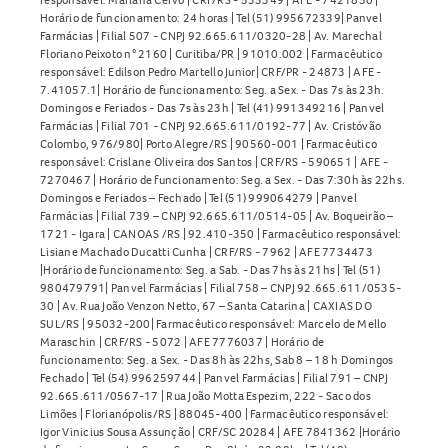
Horário de funcionamento: 24 horas | Tel (51) 995672339| Panvel
Farmácias | Filial 507 - CNPJ 92.665.611/0320-28 | Av. Marechal
Floriano Peixoto n° 2160 | Curitiba/PR | 91010.002 | Farmacêutico
responsável: Edilson Pedro Martello Junior| CRF/PR - 24873 | AFE -
7.41057.1| Horário de funcionamento: Seg. a Sex. - Das 7s às 23h.
Domingos e Feriados - Das 7s às 23h | Tel (41) 991349216 | Panvel
Farmácias | Filial 701 - CNPJ 92.665.611/0192-77 | Av. Cristóvão
Colombo, 976/980| Porto Alegre/RS | 90560-001 | Farmacêutico
responsável: Crislane Oliveira dos Santos | CRF/RS - 590651 | AFE -
7270467 | Horário de funcionamento: Seg. a Sex. - Das 7:30h às 22hs.
Domingos e Feriados – Fechado | Tel (51) 999064279 | Panvel
Farmácias | Filial 739 – CNPJ 92.665.611/0514-05 | Av. Boqueirão –
1721 - Igara | CANOAS /RS | 92.410-350 | Farmacêutico responsável:
Lisiane Machado Ducatti Cunha | CRF/RS - 7962 | AFE 7734473
|Horário de funcionamento: Seg. a Sab. - Das 7hs às 21hs | Tel (51)
980479791| Panvel Farmácias | Filial 758 – CNPJ 92.665.611/0535-
30 | Av. Rua João Venzon Netto, 67 – Santa Catarina | CAXIAS DO
SUL/RS | 95032-200| Farmacêutico responsável: Marcelo de Mello
Maraschin | CRF/RS - 5072 | AFE 7776037 | Horário de
funcionamento: Seg. a Sex. - Das 8h às 22hs, Sab 8 – 18 h Domingos
Fechado | Tel (54) 996259744 | Panvel Farmácias | Filial 791 – CNPJ
92.665.611/0567-17 | Rua João Motta Espezim, 222 - Saco dos
Limões | Florianópolis/RS | 88045-400 | Farmacêutico responsável:
Igor Vinicius Sousa Assunção | CRF/SC 20284 | AFE 7841362 |Horário