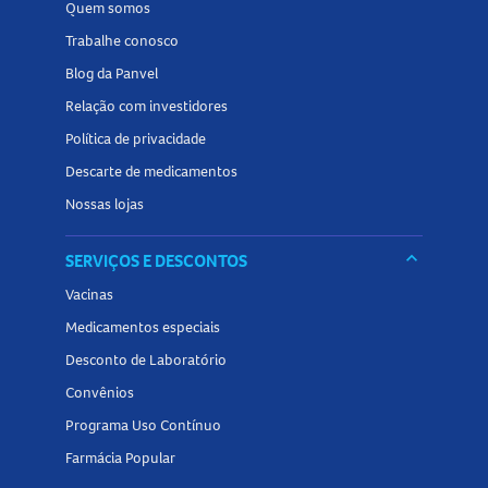
Conheça outros produtos relacionados a
esmalte
na
Quem somos
Panvel Farmácias e encontre tudo o que precisa para
Trabalhe conosco
completar sua rotina de cuidados com as unhas!
Blog da Panvel
Relação com investidores
Política de privacidade
Descarte de medicamentos
Nossas lojas
keyboard_arrow_down
SERVIÇOS E DESCONTOS
Vacinas
Medicamentos especiais
Desconto de Laboratório
Convênios
Programa Uso Contínuo
Farmácia Popular