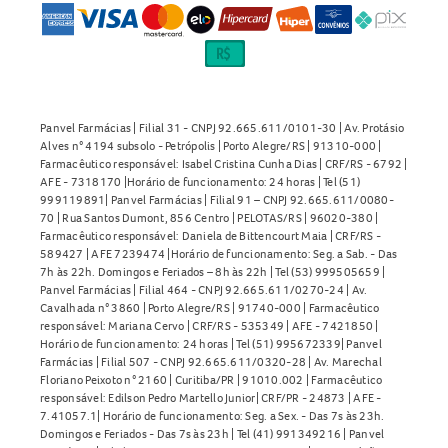
Panvel Farmácias | Filial 31 - CNPJ 92.665.611/0101-30 | Av. Protásio
Alves n° 4194 subsolo - Petrópolis | Porto Alegre/RS | 91310-000 |
Farmacêutico responsável: Isabel Cristina Cunha Dias | CRF/RS - 6792 |
AFE - 7318170 |Horário de funcionamento: 24 horas | Tel (51)
999119891| Panvel Farmácias | Filial 91 – CNPJ 92.665.611/0080-
70 | Rua Santos Dumont, 856 Centro | PELOTAS/RS | 96020-380 |
Farmacêutico responsável: Daniela de Bittencourt Maia | CRF/RS -
589427 | AFE 7239474 |Horário de funcionamento: Seg. a Sab. - Das
7h às 22h. Domingos e Feriados – 8h às 22h | Tel (53) 999505659 |
Panvel Farmácias | Filial 464 - CNPJ 92.665.611/0270-24 | Av.
Cavalhada n° 3860 | Porto Alegre/RS | 91740-000 | Farmacêutico
responsável: Mariana Cervo | CRF/RS - 535349 | AFE - 7421850 |
Horário de funcionamento: 24 horas | Tel (51) 995672339| Panvel
Farmácias | Filial 507 - CNPJ 92.665.611/0320-28 | Av. Marechal
Floriano Peixoto n° 2160 | Curitiba/PR | 91010.002 | Farmacêutico
responsável: Edilson Pedro Martello Junior| CRF/PR - 24873 | AFE -
7.41057.1| Horário de funcionamento: Seg. a Sex. - Das 7s às 23h.
Domingos e Feriados - Das 7s às 23h | Tel (41) 991349216 | Panvel