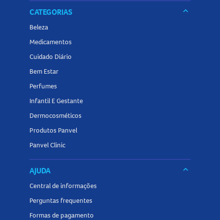
keyboard_arrow_down
CATEGORIAS
Beleza
Medicamentos
Cuidado Diário
Bem Estar
Perfumes
Infantil E Gestante
Dermocosméticos
Produtos Panvel
Panvel Clinic
keyboard_arrow_down
AJUDA
Central de informações
Perguntas frequentes
Formas de pagamento