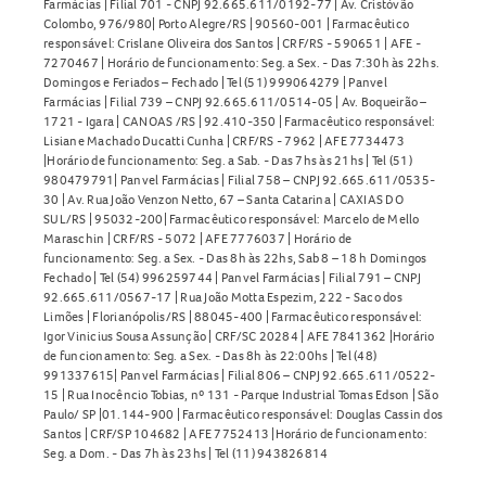
Farmácias | Filial 701 - CNPJ 92.665.611/0192-77 | Av. Cristóvão
Colombo, 976/980| Porto Alegre/RS | 90560-001 | Farmacêutico
responsável: Crislane Oliveira dos Santos | CRF/RS - 590651 | AFE -
7270467 | Horário de funcionamento: Seg. a Sex. - Das 7:30h às 22hs.
Domingos e Feriados – Fechado | Tel (51) 999064279 | Panvel
Farmácias | Filial 739 – CNPJ 92.665.611/0514-05 | Av. Boqueirão –
1721 - Igara | CANOAS /RS | 92.410-350 | Farmacêutico responsável:
Lisiane Machado Ducatti Cunha | CRF/RS - 7962 | AFE 7734473
|Horário de funcionamento: Seg. a Sab. - Das 7hs às 21hs | Tel (51)
980479791| Panvel Farmácias | Filial 758 – CNPJ 92.665.611/0535-
30 | Av. Rua João Venzon Netto, 67 – Santa Catarina | CAXIAS DO
SUL/RS | 95032-200| Farmacêutico responsável: Marcelo de Mello
Maraschin | CRF/RS - 5072 | AFE 7776037 | Horário de
funcionamento: Seg. a Sex. - Das 8h às 22hs, Sab 8 – 18 h Domingos
Fechado | Tel (54) 996259744 | Panvel Farmácias | Filial 791 – CNPJ
92.665.611/0567-17 | Rua João Motta Espezim, 222 - Saco dos
Limões | Florianópolis/RS | 88045-400 | Farmacêutico responsável:
Igor Vinicius Sousa Assunção | CRF/SC 20284 | AFE 7841362 |Horário
de funcionamento: Seg. a Sex. - Das 8h às 22:00hs | Tel (48)
991337615| Panvel Farmácias | Filial 806 – CNPJ 92.665.611/0522-
15 | Rua Inocêncio Tobias, nº 131 - Parque Industrial Tomas Edson | São
Paulo/ SP |01.144-900 | Farmacêutico responsável: Douglas Cassin dos
Santos | CRF/SP 104682 | AFE 7752413 |Horário de funcionamento:
Seg. a Dom. - Das 7h às 23hs | Tel (11) 943826814