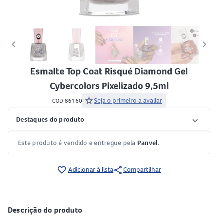
keyboard_arrow_left
keyboard_arrow_right
Esmalte Top Coat Risqué Diamond Gel
Cybercolors Pixelizado 9,5ml
star
Seja o primeiro a avaliar
COD 86160
Destaques do produto
Este produto é vendido e entregue pela
Panvel
.
share
favorite_border
Adicionar à lista
Compartilhar
Descrição do produto