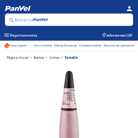
person
Menu d
Se
Buscar na
search
menu
Departamentos
Informe seu CEP
Meus Cupons
Kits e Combos
Ofertas Exclusivas
Combine e Ganhe
Desconto de Laboratório
Acessos rápidos do cabeçalho
>
>
>
Página Inicial
Beleza
Unhas
Esmalte