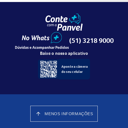
(51) 3218 9000
Baixe o nosso aplicativo
Aponte a câmera
do seu celular
arrow_upward
MENOS INFORMAÇÕES