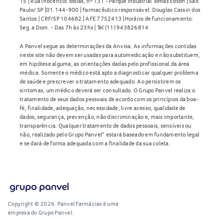
15 | Rua Inocêncio Tobias, nº 131 - Parque Industrial Tomas Edson | São
Paulo/ SP |01.144-900 | Farmacêutico responsável: Douglas Cassin dos
Santos | CRF/SP 104682 | AFE 7752413 |Horário de funcionamento:
Seg. a Dom. - Das 7h às 23hs | Tel (11) 943826814
A Panvel segue as determinações da Anvisa. As informações contidas
neste site não devem ser usadas para automedicação e não substituem,
em hipótese alguma, as orientações dadas pelo profissional da área
médica. Somente o médico está apto a diagnosticar qualquer problema
de saúde e prescrever o tratamento adequado. Ao persistirem os
sintomas, um médico deverá ser consultado. O Grupo Panvel realiza o
tratamento de seus dados pessoais de acordo com os princípios da boa-
fé, finalidade, adequação, necessidade, livre acesso, qualidade de
dados, segurança, prevenção, não discriminação e, mais importante,
transparência. Qualquer tratamento de dados pessoais, sensíveis ou
não, realizado pelo Grupo Panvel* estará baseado em fundamento legal
e se dará de forma adequada com a finalidade da sua coleta.
Copyright © 2026. Panvel Farmácias é uma
empresa do Grupo Panvel.