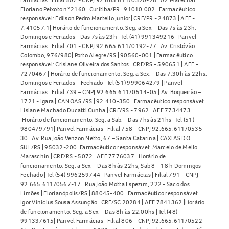
Floriano Peixoto n° 2160 | Curitiba/PR | 91010.002 | Farmacêutico
responsável: Edilson Pedro Martello Junior| CRF/PR - 24873 | AFE -
7.41057.1| Horário de funcionamento: Seg. a Sex. - Das 7s às 23h.
Domingos e Feriados - Das 7s às 23h | Tel (41) 991349216 | Panvel
Farmácias | Filial 701 - CNPJ 92.665.611/0192-77 | Av. Cristóvão
Colombo, 976/980| Porto Alegre/RS | 90560-001 | Farmacêutico
responsável: Crislane Oliveira dos Santos | CRF/RS - 590651 | AFE -
7270467 | Horário de funcionamento: Seg. a Sex. - Das 7:30h às 22hs.
Domingos e Feriados – Fechado | Tel (51) 999064279 | Panvel
Farmácias | Filial 739 – CNPJ 92.665.611/0514-05 | Av. Boqueirão –
1721 - Igara | CANOAS /RS | 92.410-350 | Farmacêutico responsável:
Lisiane Machado Ducatti Cunha | CRF/RS - 7962 | AFE 7734473
|Horário de funcionamento: Seg. a Sab. - Das 7hs às 21hs | Tel (51)
980479791| Panvel Farmácias | Filial 758 – CNPJ 92.665.611/0535-
30 | Av. Rua João Venzon Netto, 67 – Santa Catarina | CAXIAS DO
SUL/RS | 95032-200| Farmacêutico responsável: Marcelo de Mello
Maraschin | CRF/RS - 5072 | AFE 7776037 | Horário de
funcionamento: Seg. a Sex. - Das 8h às 22hs, Sab 8 – 18 h Domingos
Fechado | Tel (54) 996259744 | Panvel Farmácias | Filial 791 – CNPJ
92.665.611/0567-17 | Rua João Motta Espezim, 222 - Saco dos
Limões | Florianópolis/RS | 88045-400 | Farmacêutico responsável:
Igor Vinicius Sousa Assunção | CRF/SC 20284 | AFE 7841362 |Horário
de funcionamento: Seg. a Sex. - Das 8h às 22:00hs | Tel (48)
991337615| Panvel Farmácias | Filial 806 – CNPJ 92.665.611/0522-