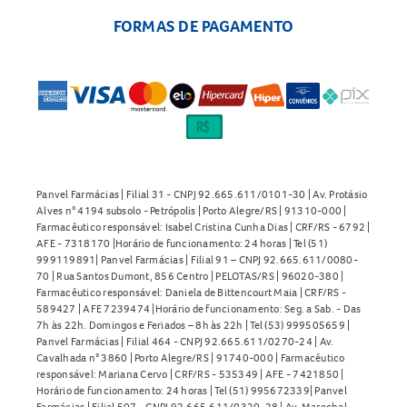
FORMAS DE PAGAMENTO
Panvel Farmácias | Filial 31 - CNPJ 92.665.611/0101-30 | Av. Protásio
Alves n° 4194 subsolo - Petrópolis | Porto Alegre/RS | 91310-000 |
Farmacêutico responsável: Isabel Cristina Cunha Dias | CRF/RS - 6792 |
AFE - 7318170 |Horário de funcionamento: 24 horas | Tel (51)
999119891| Panvel Farmácias | Filial 91 – CNPJ 92.665.611/0080-
70 | Rua Santos Dumont, 856 Centro | PELOTAS/RS | 96020-380 |
Farmacêutico responsável: Daniela de Bittencourt Maia | CRF/RS -
589427 | AFE 7239474 |Horário de funcionamento: Seg. a Sab. - Das
7h às 22h. Domingos e Feriados – 8h às 22h | Tel (53) 999505659 |
Panvel Farmácias | Filial 464 - CNPJ 92.665.611/0270-24 | Av.
Cavalhada n° 3860 | Porto Alegre/RS | 91740-000 | Farmacêutico
responsável: Mariana Cervo | CRF/RS - 535349 | AFE - 7421850 |
Horário de funcionamento: 24 horas | Tel (51) 995672339| Panvel
Farmácias | Filial 507 - CNPJ 92.665.611/0320-28 | Av. Marechal