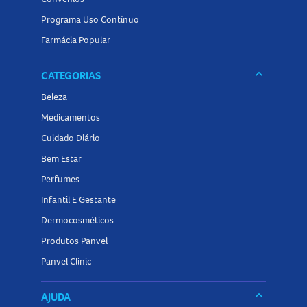
Programa Uso Contínuo
Farmácia Popular
keyboard_arrow_down
CATEGORIAS
Beleza
Medicamentos
Cuidado Diário
Bem Estar
Perfumes
Infantil E Gestante
Dermocosméticos
Produtos Panvel
Panvel Clinic
keyboard_arrow_down
AJUDA