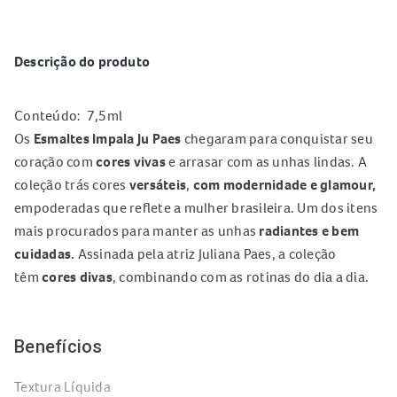
Descrição do produto
Conteúdo: 7,5ml
Os
Esmaltes Impala Ju Paes
chegaram para conquistar seu
coração com
cores vivas
e arrasar com as unhas lindas. A
coleção trás cores
versáteis
,
com modernidade e glamour
,
empoderadas que reflete a mulher brasileira. Um dos itens
mais procurados para manter as unhas
radiantes e bem
cuidadas
.
Assinada pela atriz Juliana Paes, a coleção
têm
cores divas
, combinando com as rotinas do dia a dia.
Benefícios
Textura Líquida