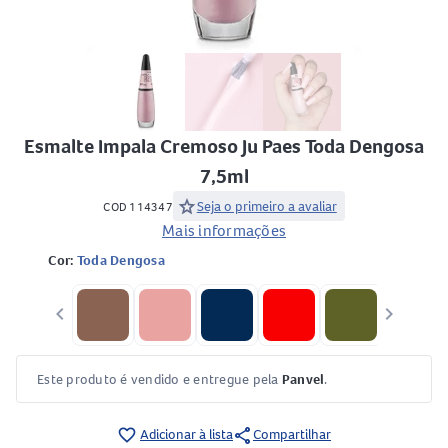
Esmalte Impala Cremoso Ju Paes Toda Dengosa
7,5ml
star
Seja o primeiro a avaliar
COD 114347
Mais informações
Cor:
Toda Dengosa
keyboard_arrow_left
keyboard_arrow_right
Este produto é vendido e entregue pela
Panvel
.
share
favorite_border
Adicionar à lista
Compartilhar