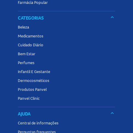
Farmácia Popular
keyboard_arrow_down
CATEGORIAS
Beleza
Medicamentos
Cuidado Diário
Bem Estar
Perfumes
Infantil E Gestante
Dermocosméticos
Produtos Panvel
Panvel Clinic
keyboard_arrow_down
AJUDA
Central de informações
Perguntas frequentes