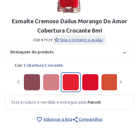
Esmalte Cremoso Dailus Morango Do Amor
Cobertura Crocante 8ml
star
Seja o primeiro a avaliar
COD 87929
Destaques do produto
Cor:
Cobertura Crocante
keyboard_arrow_left
keyboard_arrow_right
Este produto é vendido e entregue pela
Panvel
.
share
favorite_border
Adicionar à lista
Compartilhar