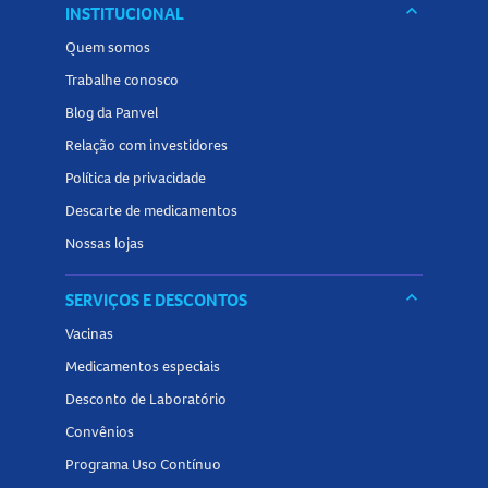
Conservar bem fechado, em local fresco, seco e ao abrigo
keyboard_arrow_down
INSTITUCIONAL
da luz e do calor.
Quem somos
Tamanho do produto
Trabalhe conosco
Blog da Panvel
8ml
.
Relação com investidores
Conheça outros produtos da categoria de
Esmaltes
na
Política de privacidade
Panvel Farmácias e encontre tudo o que precisa para
Descarte de medicamentos
destacar e cuidar das suas unhas no dia a dia.
Nossas lojas
keyboard_arrow_down
SERVIÇOS E DESCONTOS
Vacinas
Medicamentos especiais
Desconto de Laboratório
Convênios
Programa Uso Contínuo