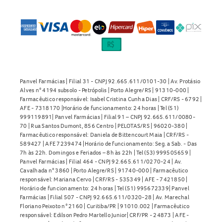
Panvel Farmácias | Filial 31 - CNPJ 92.665.611/0101-30 | Av. Protásio
Alves n° 4194 subsolo - Petrópolis | Porto Alegre/RS | 91310-000 |
Farmacêutico responsável: Isabel Cristina Cunha Dias | CRF/RS - 6792 |
AFE - 7318170 |Horário de funcionamento: 24 horas | Tel (51)
999119891| Panvel Farmácias | Filial 91 – CNPJ 92.665.611/0080-
70 | Rua Santos Dumont, 856 Centro | PELOTAS/RS | 96020-380 |
Farmacêutico responsável: Daniela de Bittencourt Maia | CRF/RS -
589427 | AFE 7239474 |Horário de funcionamento: Seg. a Sab. - Das
7h às 22h. Domingos e Feriados – 8h às 22h | Tel (53) 999505659 |
Panvel Farmácias | Filial 464 - CNPJ 92.665.611/0270-24 | Av.
Cavalhada n° 3860 | Porto Alegre/RS | 91740-000 | Farmacêutico
responsável: Mariana Cervo | CRF/RS - 535349 | AFE - 7421850 |
Horário de funcionamento: 24 horas | Tel (51) 995672339| Panvel
Farmácias | Filial 507 - CNPJ 92.665.611/0320-28 | Av. Marechal
Floriano Peixoto n° 2160 | Curitiba/PR | 91010.002 | Farmacêutico
responsável: Edilson Pedro Martello Junior| CRF/PR - 24873 | AFE -