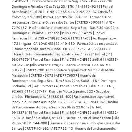
7.41057.1| Horário de funcionamento: Seg. a Sex. - Das 7s às 23h.
Domingos e Feriados - Das 7s às 23h | Tel (41) 991349216 | Panvel
Farmácias | Filial 701 - CNPJ 92.665.611/0192-77 | Av. Cristóvão
Colombo, 976/980| Porto Alegre/RS | 90560-001 | Farmacêutico
responsável: Crislane Oliveira dos Santos | CRF/RS - 590651 | AFE -
7270467 | Horário de funcionamento: Seg. a Sex. - Das 7:30h às 22hs.
Domingos e Feriados – Fechado | Tel (51) 999064279 | Panvel
Farmácias | Filial 739 – CNPJ 92.665.611/0514-05 | Av. Boqueirão –
1721 - Igara | CANOAS /RS | 92.410-350 | Farmacêutico responsável:
Lisiane Machado Ducatti Cunha | CRF/RS - 7962 | AFE 7734473
|Horário de funcionamento: Seg. a Sab. - Das 7hs às 21hs | Tel (51)
980479791| Panvel Farmácias | Filial 758 – CNPJ 92.665.611/0535-
30 | Av. Rua João Venzon Netto, 67 – Santa Catarina | CAXIAS DO
SUL/RS | 95032-200| Farmacêutico responsável: Marcelo de Mello
Maraschin | CRF/RS - 5072 | AFE 7776037 | Horário de
funcionamento: Seg. a Sex. - Das 8h às 22hs, Sab 8 – 18 h Domingos
Fechado | Tel (54) 996259744 | Panvel Farmácias | Filial 791 – CNPJ
92.665.611/0567-17 | Rua João Motta Espezim, 222 - Saco dos
Limões | Florianópolis/RS | 88045-400 | Farmacêutico responsável:
Igor Vinicius Sousa Assunção | CRF/SC 20284 | AFE 7841362 |Horário
de funcionamento: Seg. a Sex. - Das 8h às 22:00hs | Tel (48)
991337615| Panvel Farmácias | Filial 806 – CNPJ 92.665.611/0522-
15 | Rua Inocêncio Tobias, nº 131 - Parque Industrial Tomas Edson | São
Paulo/ SP |01.144-900 | Farmacêutico responsável: Douglas Cassin dos
Santos | CRF/SP 104682 | AFE 7752413 |Horário de funcionamento: