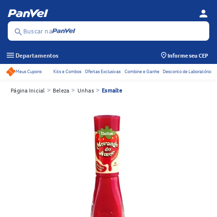
person
Menu d
Se
Buscar na
search
menu
Departamentos
Informe seu CEP
Meus Cupons
Kits e Combos
Ofertas Exclusivas
Combine e Ganhe
Desconto de Laboratório
Acessos rápidos do cabeçalho
>
>
>
Página Inicial
Beleza
Unhas
Esmalte