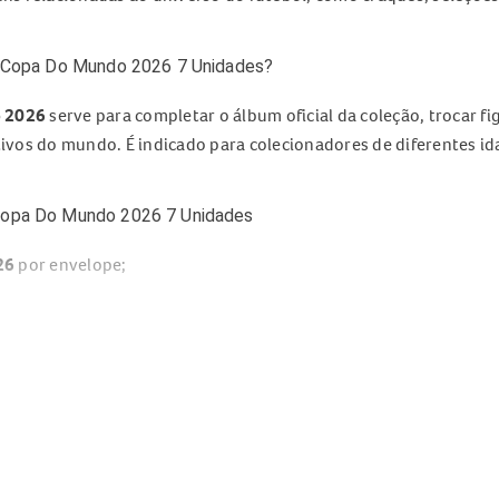
fa Copa Do Mundo 2026 7 Unidades?
o 2026
serve para completar o álbum oficial da coleção, trocar f
ivos do mundo. É indicado para colecionadores de diferentes 
 Copa Do Mundo 2026 7 Unidades
26
por envelope;
acionados ao torneio;
Copa Do Mundo 2026 7 Unidades
o Mundo 2026
;
 colecionadores;
colar;