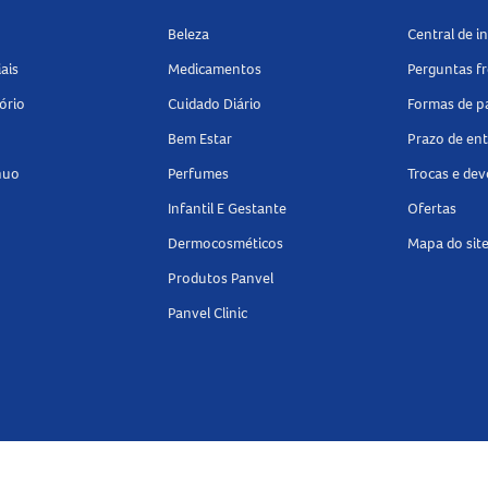
Beleza
Central de 
ais
Medicamentos
Perguntas f
ório
Cuidado Diário
Formas de 
Bem Estar
Prazo de en
nuo
Perfumes
Trocas e de
Infantil E Gestante
Ofertas
Dermocosméticos
Mapa do sit
Produtos Panvel
Panvel Clinic