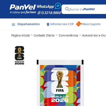
search
Buscar na
(51) 3218.9000
Departamentos
Informe seu CEP
Meus Cupons
menu
location_on
Página Inicial
>
Cuidado Diário
>
Conveniência
>
Acessórios e Ou