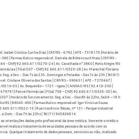
l: Isabel Cristina Cunha Dias | CRF/RS - 6792 | AFE - 7318170 |Horário de
380 | Farmacêutico responsável: Daniela de Bittencourt Maia | CRF/RS -
l 464 - CNPJ 92.665.611/0270-24 | Av. Cavalhada n° 3860 | Porto Alegre/RS
armácias | Filial 507 - CNPJ 92.665.611/0320-28 | Av. Marechal Floriano
Seg. a Sex. - Das 7s às 23h. Domingos e Feriados - Das 7s às 23h | Tel (41)
l: Crislane Oliveira dos Santos | CRF/RS - 590651 | AFE - 7270467 |
11/0514-05 | Av. Boqueirão – 1721 - Igara | CANOAS /RS | 92.410-350 |
80479791| Panvel Farmácias | Filial 758 – CNPJ 92.665.611/0535-30 | Av.
37 | Horário de funcionamento: Seg. a Sex. - Das 8h às 22hs, Sab 8 – 18 h
lis/RS | 88045-400 | Farmacêutico responsável: Igor Vinicius Sousa
92.665.611/0522-15 | Rua Inocêncio Tobias, nº 131 - Parque Industrial
. a Dom. - Das 7h às 23hs | Tel (11) 943826814
as orientações dadas pelo profissional da área médica. Somente o médico
anvel realiza o tratamento de seus dados pessoais de acordo com os
ência. Qualquer tratamento de dados pessoais, sensíveis ou não, realizado