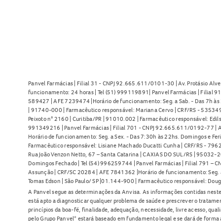
Panvel Farmácias | Filial 31 - CNPJ 92.665.611/0101-30 | Av. Protásio Alve
funcionamento: 24 horas | Tel (51) 999119891| Panvel Farmácias | Filial 
589427 | AFE 7239474 |Horário de funcionamento: Seg. a Sab. - Das 7h às 2
| 91740-000 | Farmacêutico responsável: Mariana Cervo | CRF/RS - 535349 
Peixoto n° 2160 | Curitiba/PR | 91010.002 | Farmacêutico responsável: Edils
991349216 | Panvel Farmácias | Filial 701 - CNPJ 92.665.611/0192-77 | Av
Horário de funcionamento: Seg. a Sex. - Das 7:30h às 22hs. Domingos e Fer
Farmacêutico responsável: Lisiane Machado Ducatti Cunha | CRF/RS - 7962 
Rua João Venzon Netto, 67 – Santa Catarina | CAXIAS DO SUL/RS | 95032-20
Domingos Fechado | Tel (54) 996259744 | Panvel Farmácias | Filial 791 – C
Assunção | CRF/SC 20284 | AFE 7841362 |Horário de funcionamento: Seg. a S
Tomas Edson | São Paulo/ SP |01.144-900 | Farmacêutico responsável: Doug
A Panvel segue as determinações da Anvisa. As informações contidas neste
está apto a diagnosticar qualquer problema de saúde e prescrever o tratame
princípios da boa-fé, finalidade, adequação, necessidade, livre acesso, qua
pelo Grupo Panvel* estará baseado em fundamento legal e se dará de forma 