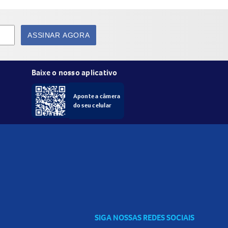
ASSINAR AGORA
 seguida, destaque a figurinha da cartela e
ca com outros colecionadores.
Baixe o nosso aplicativo
Aponte a câmera
do seu celular
etar sua coleção com praticidade!
SIGA NOSSAS REDES SOCIAIS