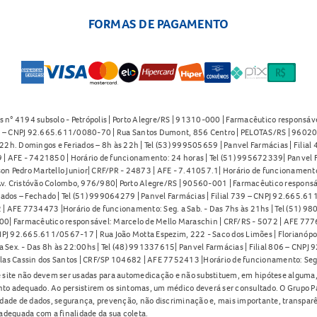
FORMAS DE PAGAMENTO
s n° 4194 subsolo - Petrópolis | Porto Alegre/RS | 91310-000 | Farmacêutico responsáve
91 – CNPJ 92.665.611/0080-70 | Rua Santos Dumont, 856 Centro | PELOTAS/RS | 96020-
2h. Domingos e Feriados – 8h às 22h | Tel (53) 999505659 | Panvel Farmácias | Filia
| AFE - 7421850 | Horário de funcionamento: 24 horas | Tel (51) 995672339| Panvel F
on Pedro Martello Junior| CRF/PR - 24873 | AFE - 7.41057.1| Horário de funcionamento: 
. Cristóvão Colombo, 976/980| Porto Alegre/RS | 90560-001 | Farmacêutico responsáve
iados – Fechado | Tel (51) 999064279 | Panvel Farmácias | Filial 739 – CNPJ 92.665.6
| AFE 7734473 |Horário de funcionamento: Seg. a Sab. - Das 7hs às 21hs | Tel (51) 9
0| Farmacêutico responsável: Marcelo de Mello Maraschin | CRF/RS - 5072 | AFE 77760
NPJ 92.665.611/0567-17 | Rua João Motta Espezim, 222 - Saco dos Limões | Florianópo
ex. - Das 8h às 22:00hs | Tel (48) 991337615| Panvel Farmácias | Filial 806 – CNPJ 
las Cassin dos Santos | CRF/SP 104682 | AFE 7752413 |Horário de funcionamento: Seg
 site não devem ser usadas para automedicação e não substituem, em hipótese alguma, 
nto adequado. Ao persistirem os sintomas, um médico deverá ser consultado. O Grupo P
lidade de dados, segurança, prevenção, não discriminação e, mais importante, transpar
adequada com a finalidade da sua coleta.