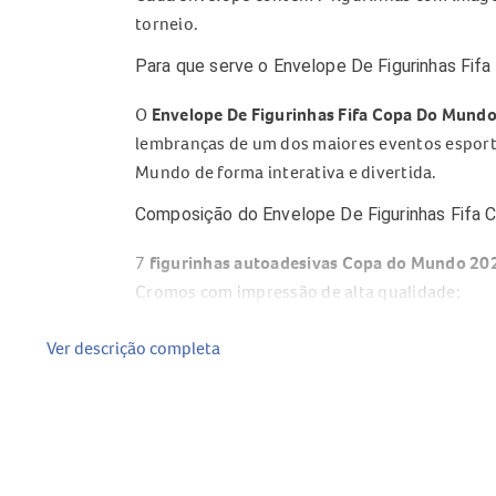
torneio.
Para que serve o Envelope De Figurinhas Fi
O
Envelope De Figurinhas Fifa Copa Do Mund
lembranças de um dos maiores eventos esport
Mundo de forma interativa e divertida.
Composição do Envelope De Figurinhas Fifa
7
figurinhas autoadesivas Copa do Mundo 20
Cromos com impressão de alta qualidade;
Imagens de jogadores, seleções e estádios rel
Ver descrição completa
Material fácil de destacar e colar no álbum.
Benefícios do Envelope De Figurinhas Fifa 
Ajuda a completar a coleção oficial da
Copa d
Estimula a troca de figurinhas repetidas entre
Conta com cromos autoadesivos práticos para 