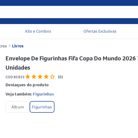
Kits e Combos
Ofertas Exclusivas
Acessos rápidos do cabeçalho
tros
>
Livros
Envelope De Figurinhas Fifa Copa Do Mundo 2026 
Unidades
star
star
star
star
star
(6)
COD 85833
Destaques do produto
Veja também:
Figurinhas
Álbum
Figurinhas