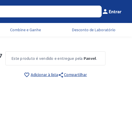
person
Entrar
Menu do cliente
Seu c
Combine e Ganhe
Desconto de Laboratório
7
Este produto é vendido e entregue pela
Panvel
.
share
favorite_border
Adicionar à lista
Compartilhar