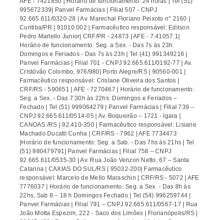
AFE - 7421850 | Horário de funcionamento: 24 horas | Tel (51)
995672339| Panvel Farmácias | Filial 507 - CNPJ
92.665.611/0320-28 | Av. Marechal Floriano Peixoto n° 2160 |
Curitiba/PR | 91010.002 | Farmacêutico responsável: Edilson
Pedro Martello Junior| CRF/PR - 24873 | AFE - 7.41057.1|
Horário de funcionamento: Seg. a Sex. - Das 7s às 23h.
Domingos e Feriados - Das 7s às 23h | Tel (41) 991349216 |
Panvel Farmácias | Filial 701 - CNPJ 92.665.611/0192-77 | Av.
Cristóvão Colombo, 976/980| Porto Alegre/RS | 90560-001 |
Farmacêutico responsável: Crislane Oliveira dos Santos |
CRF/RS - 590651 | AFE - 7270467 | Horário de funcionamento:
Seg. a Sex. - Das 7:30h às 22hs. Domingos e Feriados –
Fechado | Tel (51) 999064279 | Panvel Farmácias | Filial 739 –
CNPJ 92.665.611/0514-05 | Av. Boqueirão – 1721 - Igara |
CANOAS /RS | 92.410-350 | Farmacêutico responsável: Lisiane
Machado Ducatti Cunha | CRF/RS - 7962 | AFE 7734473
|Horário de funcionamento: Seg. a Sab. - Das 7hs às 21hs | Tel
(51) 980479791| Panvel Farmácias | Filial 758 – CNPJ
92.665.611/0535-30 | Av. Rua João Venzon Netto, 67 – Santa
Catarina | CAXIAS DO SUL/RS | 95032-200| Farmacêutico
responsável: Marcelo de Mello Maraschin | CRF/RS - 5072 | AFE
7776037 | Horário de funcionamento: Seg. a Sex. - Das 8h às
22hs, Sab 8 – 18 h Domingos Fechado | Tel (54) 996259744 |
Panvel Farmácias | Filial 791 – CNPJ 92.665.611/0567-17 | Rua
João Motta Espezim, 222 - Saco dos Limões | Florianópolis/RS |