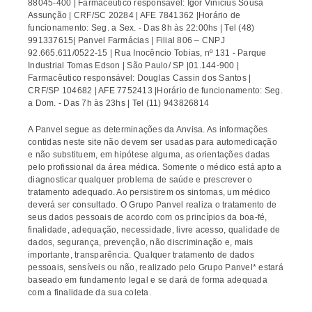
88045-400 | Farmacêutico responsável: Igor Vinicius Sousa
Assunção | CRF/SC 20284 | AFE 7841362 |Horário de
funcionamento: Seg. a Sex. - Das 8h às 22:00hs | Tel (48)
991337615| Panvel Farmácias | Filial 806 – CNPJ
92.665.611/0522-15 | Rua Inocêncio Tobias, nº 131 - Parque
Industrial Tomas Edson | São Paulo/ SP |01.144-900 |
Farmacêutico responsável: Douglas Cassin dos Santos |
CRF/SP 104682 | AFE 7752413 |Horário de funcionamento: Seg.
a Dom. - Das 7h às 23hs | Tel (11) 943826814
A Panvel segue as determinações da Anvisa. As informações
contidas neste site não devem ser usadas para automedicação
e não substituem, em hipótese alguma, as orientações dadas
pelo profissional da área médica. Somente o médico está apto a
diagnosticar qualquer problema de saúde e prescrever o
tratamento adequado. Ao persistirem os sintomas, um médico
deverá ser consultado. O Grupo Panvel realiza o tratamento de
seus dados pessoais de acordo com os princípios da boa-fé,
finalidade, adequação, necessidade, livre acesso, qualidade de
dados, segurança, prevenção, não discriminação e, mais
importante, transparência. Qualquer tratamento de dados
pessoais, sensíveis ou não, realizado pelo Grupo Panvel* estará
baseado em fundamento legal e se dará de forma adequada
com a finalidade da sua coleta.