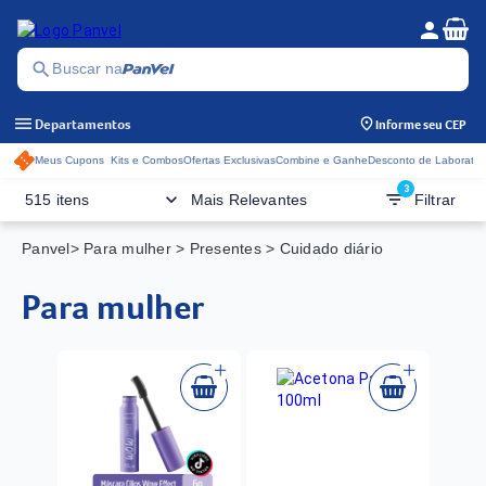
Se
person
Menu do c
search
Buscar na
menu
Departamentos
Informe seu CEP
Meus Cupons
Kits e Combos
Ofertas Exclusivas
Combine e Ganhe
Desconto de Laboratór
Acessos rápidos do cabeçalho
3
keyboard_arrow_down
filter_list
515 itens
Mais Relevantes
Filtrar
Panvel
> Para mulher
> Presentes
> Cuidado diário
para mulher