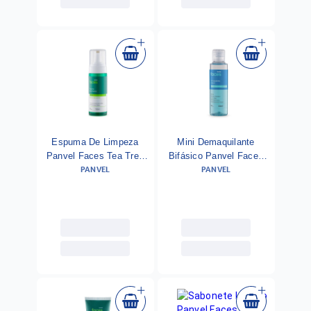
Espuma De Limpeza
Mini Demaquilante
Panvel Faces Tea Tree
Bifásico Panvel Faces
PANVEL
PANVEL
Peles Mistas A Oleosas
Todos Os Tipos De Pele
150ml
60ml