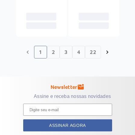
1
2
3
4
22
chevron_left
chevron_right
Newsletter
mark_email_unread
Assine e receba nossas novidades
ASSINAR AGORA