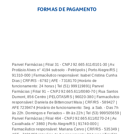
FORMAS DE PAGAMENTO
Panvel Farmácias | Filial 31 - CNPJ 92.665.611/0101-30 | Av.
Protásio Alves n° 4194 subsolo - Petrópolis | Porto Alegre/RS |
91310-000 | Farmacêutico responsável: Isabel Cristina Cunha
Dias | CRF/RS - 6792 | AFE - 7318170 |Horário de
funcionamento: 24 horas | Tel (51) 999119891| Panvel
Farmácias | Filial 91 – CNPJ 92.665.611/0080-70 | Rua Santos
Dumont, 856 Centro | PELOTAS/RS | 96020-380 | Farmacêutico
responsável: Daniela de Bittencourt Maia | CRF/RS - 589427 |
AFE 7239474 |Horário de funcionamento: Seg. a Sab. - Das 7h
às 22h. Domingos e Feriados – 8h às 22h | Tel (53) 999505659 |
Panvel Farmácias | Filial 464 - CNPJ 92.665.611/0270-24 | Av.
Cavalhada n° 3860 | Porto Alegre/RS | 91740-000 |
Farmacêutico responsável: Mariana Cervo | CRF/RS - 535349 |