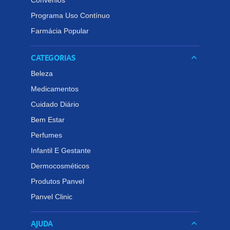
Convênios
Programa Uso Contínuo
Farmácia Popular
CATEGORIAS
keyboard_arrow_down
Beleza
Medicamentos
Cuidado Diário
Bem Estar
Perfumes
Infantil E Gestante
Dermocosméticos
Produtos Panvel
Panvel Clinic
AJUDA
keyboard_arrow_down