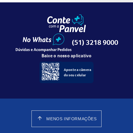
(51) 3218 9000
Baixe o nosso aplicativo
Aponte a câmera
do seu celular
arrow_upward
MENOS INFORMAÇÕES