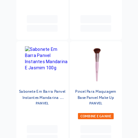
Sabonete Em Barra Panvel
Pincel Para Maquiagem
Instantes Mandarina E
Base Panvel Make Up
PANVEL
PANVEL
Jasmim 100g
COMBINE E GANHE