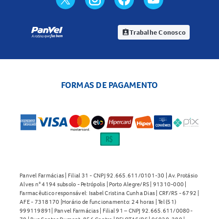
Trabalhe Conosco
assignment_ind
FORMAS DE PAGAMENTO
Panvel Farmácias | Filial 31 - CNPJ 92.665.611/0101-30 | Av. Protásio
Alves n° 4194 subsolo - Petrópolis | Porto Alegre/RS | 91310-000 |
Farmacêutico responsável: Isabel Cristina Cunha Dias | CRF/RS - 6792 |
AFE - 7318170 |Horário de funcionamento: 24 horas | Tel (51)
999119891| Panvel Farmácias | Filial 91 – CNPJ 92.665.611/0080-