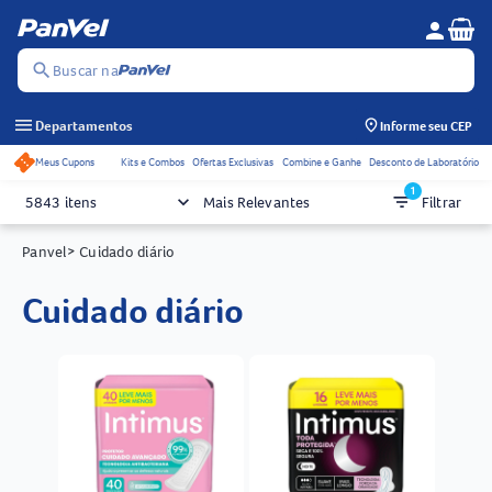
Se
person
Menu do c
search
Buscar na
menu
Departamentos
Informe seu CEP
Meus Cupons
Kits e Combos
Ofertas Exclusivas
Combine e Ganhe
Desconto de Laboratório
Acessos rápidos do cabeçalho
1
keyboard_arrow_down
filter_list
5843 itens
Mais Relevantes
Filtrar
Panvel
> Cuidado diário
cuidado diário