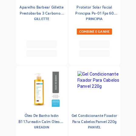
Aparelho Barbear Gillette
Protetor Solar Facial
Prestobarba 3 Carbono 4
Principia Ps-01 Fps 60
GILLETTE
PRINCIPIA
Unidades
40ml
COMBINE E GANHE
Óleo De Banho Isdin
Gel Condicionante Fixador
B117ureadin Calm Oleogel
Para Cabelos Panvel 220g
UREADIN
PANVEL
400ml