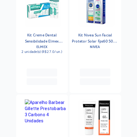
Kit Creme Dental
Kit Nivea Sun Facial
Sensibilidade Elmex
Protetor Solar Fps60 50g +
ELMEX
NIVEA
Sensitive Professional
Água Micelar 200ml
2 unidade(s) (R$27.0/un.)
Duo-pack 2 Unidades
110g