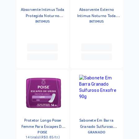
Absorvente Intimus Toda
Absorvente Externo
Protegida Noturno
Intimus Noturno Toda
INTIMUS
INTIMUS
Cobertura Seca Com Abas
Protegida Cobertura
30 Unidades
Extra Suave Com Abas -
30 Unidades
Protetor Longo Poise
Sabonete Em Barra
Femme Para Escapes De
Granado Sulfuroso
POISE
GRANADO
Urina 14 Unidades
Enxofre 90g
14 tira(s) (R$0.85/tr.)