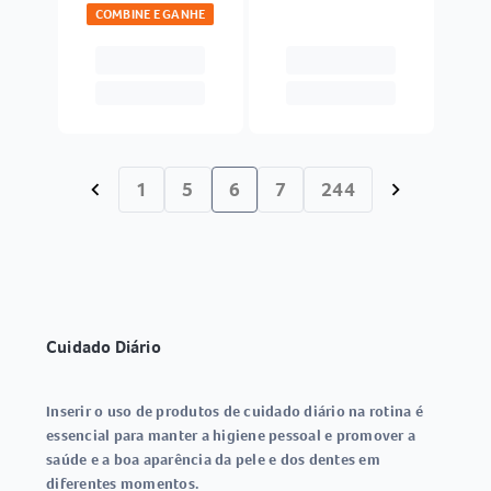
COMBINE E GANHE
1
5
6
7
244
chevron_left
chevron_right
Cuidado Diário
Inserir o uso de produtos de cuidado diário na rotina é
essencial para manter a higiene pessoal e promover a
saúde e a boa aparência da pele e dos dentes em
diferentes momentos.