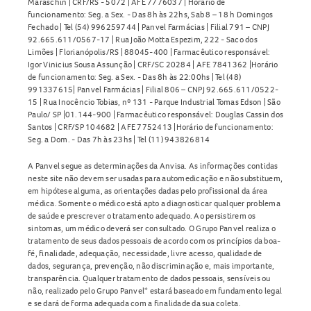
Maraschin | CRF/RS - 5072 | AFE 7776037 | Horário de
funcionamento: Seg. a Sex. - Das 8h às 22hs, Sab 8 – 18 h Domingos
Fechado | Tel (54) 996259744 | Panvel Farmácias | Filial 791 – CNPJ
92.665.611/0567-17 | Rua João Motta Espezim, 222 - Saco dos
Limões | Florianópolis/RS | 88045-400 | Farmacêutico responsável:
Igor Vinicius Sousa Assunção | CRF/SC 20284 | AFE 7841362 |Horário
de funcionamento: Seg. a Sex. - Das 8h às 22:00hs | Tel (48)
991337615| Panvel Farmácias | Filial 806 – CNPJ 92.665.611/0522-
15 | Rua Inocêncio Tobias, nº 131 - Parque Industrial Tomas Edson | São
Paulo/ SP |01.144-900 | Farmacêutico responsável: Douglas Cassin dos
Santos | CRF/SP 104682 | AFE 7752413 |Horário de funcionamento:
Seg. a Dom. - Das 7h às 23hs | Tel (11) 943826814
A Panvel segue as determinações da Anvisa. As informações contidas
neste site não devem ser usadas para automedicação e não substituem,
em hipótese alguma, as orientações dadas pelo profissional da área
médica. Somente o médico está apto a diagnosticar qualquer problema
de saúde e prescrever o tratamento adequado. Ao persistirem os
sintomas, um médico deverá ser consultado. O Grupo Panvel realiza o
tratamento de seus dados pessoais de acordo com os princípios da boa-
fé, finalidade, adequação, necessidade, livre acesso, qualidade de
dados, segurança, prevenção, não discriminação e, mais importante,
transparência. Qualquer tratamento de dados pessoais, sensíveis ou
não, realizado pelo Grupo Panvel* estará baseado em fundamento legal
e se dará de forma adequada com a finalidade da sua coleta.