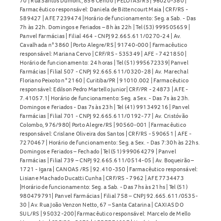
70 | Rua Santos Dumont, 856 Centro | PELOTAS/RS | 96020-380 |
Farmacêutico responsável: Daniela de Bittencourt Maia | CRF/RS -
589427 | AFE 7239474 |Horário de funcionamento: Seg. a Sab. - Das
7h às 22h. Domingos e Feriados – 8h às 22h | Tel (53) 999505659 |
Panvel Farmácias | Filial 464 - CNPJ 92.665.611/0270-24 | Av.
Cavalhada n° 3860 | Porto Alegre/RS | 91740-000 | Farmacêutico
responsável: Mariana Cervo | CRF/RS - 535349 | AFE - 7421850 |
Horário de funcionamento: 24 horas | Tel (51) 995672339| Panvel
Farmácias | Filial 507 - CNPJ 92.665.611/0320-28 | Av. Marechal
Floriano Peixoto n° 2160 | Curitiba/PR | 91010.002 | Farmacêutico
responsável: Edilson Pedro Martello Junior| CRF/PR - 24873 | AFE -
7.41057.1| Horário de funcionamento: Seg. a Sex. - Das 7s às 23h.
Domingos e Feriados - Das 7s às 23h | Tel (41) 991349216 | Panvel
Farmácias | Filial 701 - CNPJ 92.665.611/0192-77 | Av. Cristóvão
Colombo, 976/980| Porto Alegre/RS | 90560-001 | Farmacêutico
responsável: Crislane Oliveira dos Santos | CRF/RS - 590651 | AFE -
7270467 | Horário de funcionamento: Seg. a Sex. - Das 7:30h às 22hs.
Domingos e Feriados – Fechado | Tel (51) 999064279 | Panvel
Farmácias | Filial 739 – CNPJ 92.665.611/0514-05 | Av. Boqueirão –
1721 - Igara | CANOAS /RS | 92.410-350 | Farmacêutico responsável:
Lisiane Machado Ducatti Cunha | CRF/RS - 7962 | AFE 7734473
|Horário de funcionamento: Seg. a Sab. - Das 7hs às 21hs | Tel (51)
980479791| Panvel Farmácias | Filial 758 – CNPJ 92.665.611/0535-
30 | Av. Rua João Venzon Netto, 67 – Santa Catarina | CAXIAS DO
SUL/RS | 95032-200| Farmacêutico responsável: Marcelo de Mello