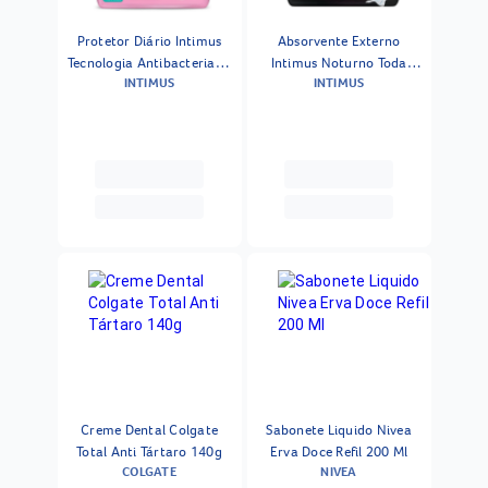
Protetor Diário Intimus
Absorvente Externo
Tecnologia Antibacteriana
Intimus Noturno Toda
INTIMUS
INTIMUS
Leve Mais Por Menos 40
Protegida Suave Com
Unidades
Abas 16 Unidades
Creme Dental Colgate
Sabonete Liquido Nivea
Total Anti Tártaro 140g
Erva Doce Refil 200 Ml
COLGATE
NIVEA